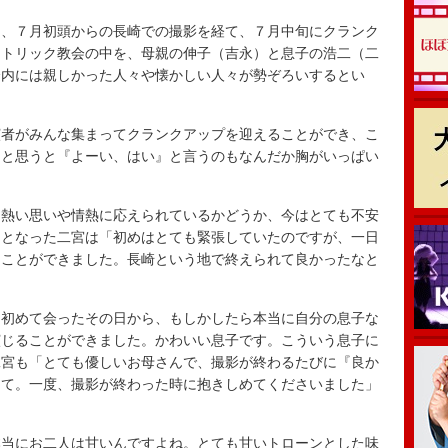
、７月初頭からの長崎での撮影を経て、７月中旬にクランク
カトリック教会の中を、母親の伸子（吉永）と息子の浩二（二
会内には親しかった人々や懐かしい人々が勢ぞろいするとい
者がみんな集まってクランクアップを迎えることができ、こ
ると思うと『よーい、はい』と言うのもなんだか胸がいっぱい
熱い思いや情熱に応えられているかどうか、今はとても不安
加となった二宮は「初めはとても緊張していたのですが、一日
ることができました。長崎という地で終えられて良かったなと
初めて会ったその日から、もしかしたら本当に自分の息子な
演じることができました。かわいい息子です。こういう息子に
二宮も「とても優しいお母さんで、撮影が終わるたびに『良か
って。一度、撮影が終わった時に抱きしめてくださいました」
当にお二人は甘いんですよね。とても甘いトローンとした味