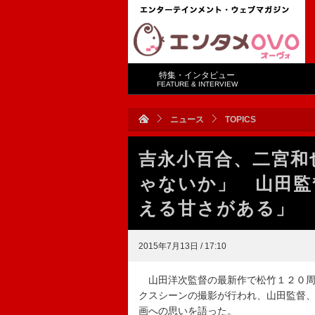
特集・インタビュー
FEATURE & INTERVIEW
ニュース
TOPICS
吉永小百合、二宮和
ゃないか」 山田監
える甘さがある」
2015年7月13日 / 17:10
山田洋次監督の最新作で松竹１２０周
クスシーンの撮影が行われ、山田監督
画への思いを語った。