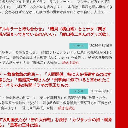
拓人がダブル主演するドラマ「ラストノート」（フジテレビ系）の第5
送された。（※以下、ネタバレを含みます） 本作は、環境も積み重ねてき
う、交わるはずのなかった歳の差の男女が静かに引かれ合い、人生で …
アルキラーと待ち合わせ」「磯貝（横山裕）とヒナタ（関水
係が深まってきているのがいい」「縦山裕二さんのグッズ欲し
2026年8月6日
ドラマ
ルキラーと待ち合わせ」（関西テレビ／フジテレビ系）の第6話が5日に
本作は、警察の正義よりも復讐（ふくしゅう）を優先し、秘密の共犯関係
と第六感女子ヒナタ（関水渚）の物語 …
続きを読む
ド ～救命救急の約束～」「人間関係、特に人を指導するのはす
感じた」「船越英一郎さんが『刑事面に似ていると言われたこ
て、そりゃあ2時間ドラマの帝王だもの」
2026年8月6日
ドラマ
 ～救命救急の約束～」（テレビ朝日系）の第5話が4日に放送された。
急医療の最前線でもがく、若き救命医・救急隊員・警察官らの正義と成
を含みます） 遥（今田美桜）や桐 …
続きを読む
鬼塚”反町隆史らが「告白大作戦」を決行 「カジサックの娘・梶原
る」「黒幕の正体は誰」