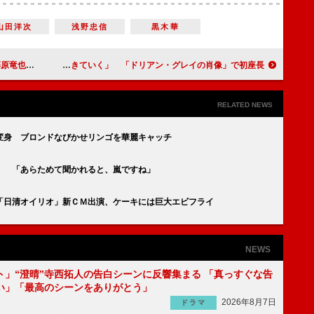
山田洋次
浅野忠信
黒木華
霊の守り人」
中山優馬「自分は美青年だと受け入れて生きていく」 「ドリアン・グレイの肖像」で初座長
RELATED NEWS
変身 ブロンドなびかせリンゴを華麗キャッチ
」 「あらためて聞かれると、嵐ですね」
「日清オイリオ」新ＣＭ出演、ケーキには巨大エビフライ
NEWS
ト」“澄晴”寺西拓人の告白シーンに反響集まる 「真っすぐな告
い」「最高のシーンをありがとう」
2026年8月7日
ドラマ