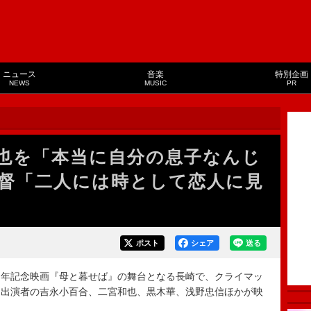
ニュース
音楽
特別企画
NEWS
MUSIC
PR
也を「本当に自分の息子なんじ
督「二人には時として恋人に見
ポスト
シェア
送る
年記念映画『母と暮せば』の舞台となる長崎で、クライマッ
、出演者の吉永小百合、二宮和也、黒木華、浅野忠信ほかが映