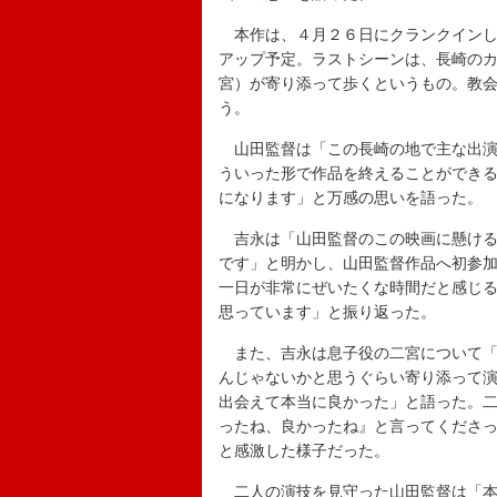
本作は、４月２６日にクランクインし
アップ予定。ラストシーンは、長崎の
宮）が寄り添って歩くというもの。教
う。
山田監督は「この長崎の地で主な出演
ういった形で作品を終えることができ
になります」と万感の思いを語った。
吉永は「山田監督のこの映画に懸ける
です」と明かし、山田監督作品へ初参
一日が非常にぜいたくな時間だと感じ
思っています」と振り返った。
また、吉永は息子役の二宮について「
んじゃないかと思うぐらい寄り添って
出会えて本当に良かった」と語った。
ったね、良かったね』と言ってくださ
と感激した様子だった。
二人の演技を見守った山田監督は「本