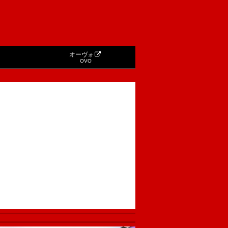
オーヴォ
OVO