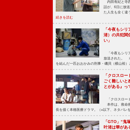
内田有紀と寺西
話が、6日に放
た人生も全く違
続きを読む
「今夜もシリ
渚）の共犯関
い」
「今夜もシリア
放送された。 
を結んだ一匹おおかみの刑事・磯貝（横山裕）
「クロスロー
ごく難しいと
とがある』っ
「クロスロード
本作は、救命救
長を描く本格医療ドラマ。（※以下、ネタバレ
「GTO」“
叶渚は華があ