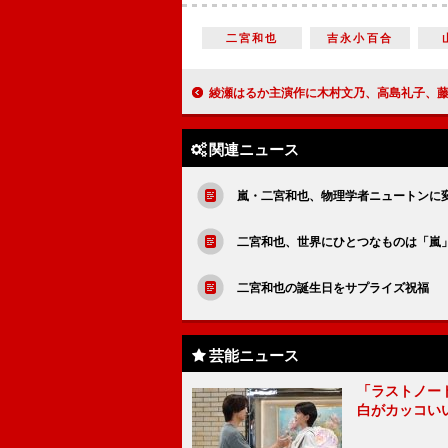
二宮和也
吉永小百合
綾瀬はるか主演作に木村文乃、高島礼子、藤原竜也らが出演 大河ファンタジー「精
関連ニュース
嵐・二宮和也、物理学者ニュートンに
二宮和也、世界にひとつなものは「嵐
二宮和也の誕生日をサプライズ祝福 
芸能ニュース
「ラストノー
白がカッコい