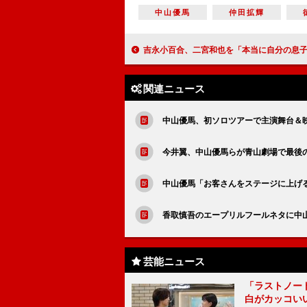
中山優馬
仲田拡輝
吉永小百合、二宮和也を「本当に自分の息子なんじゃないか」 山田監督「二人には時として恋人に見
関連ニュース
中山優馬、初ソロツアーで主演舞台＆
今井翼、中山優馬らが青山劇場で最後
中山優馬「お客さんをステージに上げ
香取慎吾のエープリルフールネタに中
芸能ニュース
「ラストノー
白がカッコい