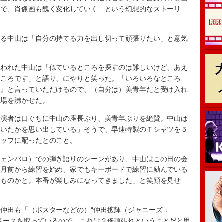
中で、肖像画も醜く変化していく…という幻想的なストーリ
る中山は「自分の持てる力を出し切って頑張りたい」と意気
われた中山は「似ているところを探すのは難しいけど、あえ
ところです」と語り、にやりと笑った。「いろいろなところ
り』と言っていただけるので、（自分は）美青年だと受け入れ
会場を沸かせた。
演者は口ぐちに中山の座長ぶり、美青年ぶりを絶賛。中山は
ていたかを思い出している」そうで、早速特製のＴシャツを５
タッフに配ったとのこと。
ェンバロ）での弾き語りのシーンがあり、中山はこの日の会
カ月前から練習を始め、家でもキーボードで練習に励んでいる
るものかと。本番が楽しみになってきました」と笑顔を見せ
仲田も「（ポスターなどの）“仲田拡輝（ジャニーズＪ
ペースを取っているので、これは２倍頑張れということだと思