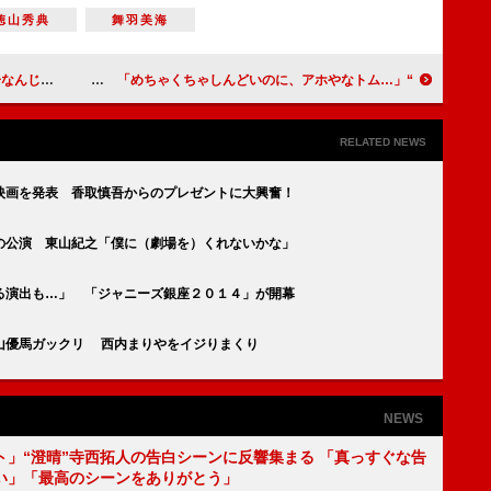
徳山秀典
舞羽美海
える甘さがある」
“ノースタント井上”トム・クルーズのアクションに挑戦 「めちゃくちゃしんどいのに、アホやなトム…」
RELATED NEWS
映画を発表 香取慎吾からのプレゼントに大興奮！
の公演 東山紀之「僕に（劇場を）くれないかな」
る演出も…」 「ジャニーズ銀座２０１４」が開幕
山優馬ガックリ 西内まりやをイジりまくり
NEWS
ト」“澄晴”寺西拓人の告白シーンに反響集まる 「真っすぐな告
い」「最高のシーンをありがとう」