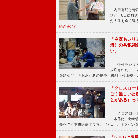
内田有紀と寺西
話が、6日に放
た人生も全く違
続きを読む
「今夜もシリ
渚）の共犯関
い」
「今夜もシリア
放送された。 
を結んだ一匹おおかみの刑事・磯貝（横山裕）
「クロスロー
ごく難しいと
とがある』っ
「クロスロード
本作は、救命救
長を描く本格医療ドラマ。（※以下、ネタバレ
「GTO」“