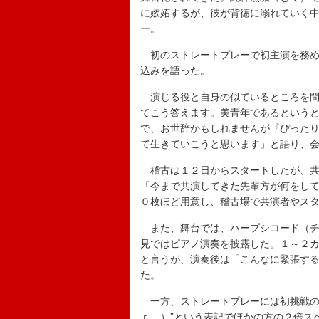
に嫉妬するが、彼が背徳に溺れていく
ー。
初のストレートプレーで初主演を務め
込みを語った。
演じる役と自身の似ているところを問
てこう答えます。美青年であるという
で、お世辞かもしれませんが『ぴった
て生きていこうと思います」と語り、
稽古は１２日からスタートしたが、共
「今まで共演してきた先輩方が何をし
０枚ほど用意し、稽古場で共演者やス
また、舞台では、ハープシコード（チ
見ではピアノ演奏を披露した。１～２
と言うが、演奏後は「こんなに緊張す
た。
一方、ストレートプレーには初挑戦の
ｒ．）”という表記でほかの方の２倍ス