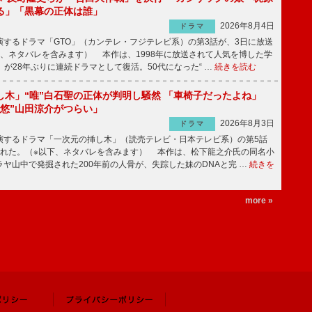
る」「黒幕の正体は誰」
2026年8月4日
ドラマ
するドラマ「GTO」（カンテレ・フジテレビ系）の第3話が、3日に放送
下、ネタバレを含みます） 本作は、1998年に放送されて人気を博した学
」が28年ぶりに連続ドラマとして復活。50代になった“ …
続きを読む
し木」“唯”白石聖の正体が判明し騒然 「車椅子だったよね」
“悠”山田涼介がつらい」
2026年8月3日
ドラマ
するドラマ「一次元の挿し木」（読売テレビ・日本テレビ系）の第5話
された。（※以下、ネタバレを含みます） 本作は、松下龍之介氏の同名小
ヤ山中で発掘された200年前の人骨が、失踪した妹のDNAと完 …
続きを
more »