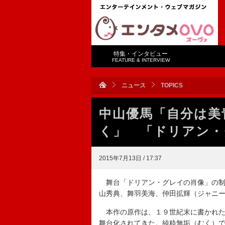
特集・インタビュー
FEATURE & INTERVIEW
ニュース
TOPICS
中山優馬「自分は美
く」 「ドリアン・
2015年7月13日 / 17:37
舞台「ドリアン・グレイの肖像」の制
山秀典、舞羽美海、仲田拡輝（ジャニ
本作の原作は、１９世紀末に書かれた
舞台化されてきた。純粋無垢（むく）