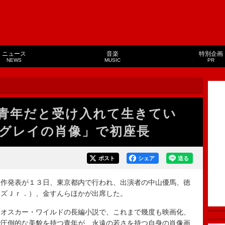
ニュース
音楽
特別企画
NEWS
MUSIC
PR
青年だと受け入れて生きてい
グレイの肖像」で初座長
ポスト
シェア
送る
作発表が１３日、東京都内で行われ、出演者の中山優馬、徳
ーズＪｒ．）、金すんらほかが出席した。
オスカー・ワイルドの長編小説で、これまで幾度も映画化、
で圧倒的な美貌を持つ青年が、永遠の若さを持つ自身の肖像画