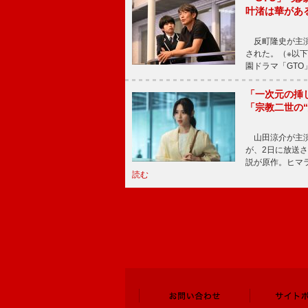
叶渚は華があ
反町隆史が主演
された。（※以
園ドラマ「GTO
「一次元の挿
「宗教二世の
山田涼介が主演
が、2日に放送
説が原作。ヒマラ
読む