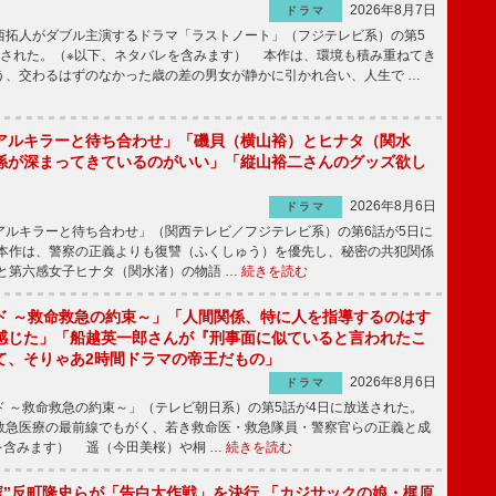
2026年8月7日
ドラマ
拓人がダブル主演するドラマ「ラストノート」（フジテレビ系）の第5
送された。（※以下、ネタバレを含みます） 本作は、環境も積み重ねてき
う、交わるはずのなかった歳の差の男女が静かに引かれ合い、人生で …
アルキラーと待ち合わせ」「磯貝（横山裕）とヒナタ（関水
係が深まってきているのがいい」「縦山裕二さんのグッズ欲し
2026年8月6日
ドラマ
ルキラーと待ち合わせ」（関西テレビ／フジテレビ系）の第6話が5日に
本作は、警察の正義よりも復讐（ふくしゅう）を優先し、秘密の共犯関係
と第六感女子ヒナタ（関水渚）の物語 …
続きを読む
ド ～救命救急の約束～」「人間関係、特に人を指導するのはす
感じた」「船越英一郎さんが『刑事面に似ていると言われたこ
て、そりゃあ2時間ドラマの帝王だもの」
2026年8月6日
ドラマ
 ～救命救急の約束～」（テレビ朝日系）の第5話が4日に放送された。
急医療の最前線でもがく、若き救命医・救急隊員・警察官らの正義と成
を含みます） 遥（今田美桜）や桐 …
続きを読む
鬼塚”反町隆史らが「告白大作戦」を決行 「カジサックの娘・梶原