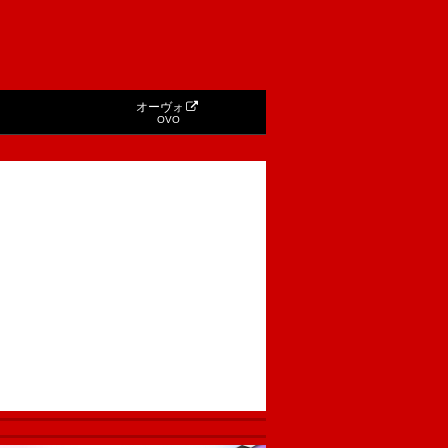
オーヴォ
OVO