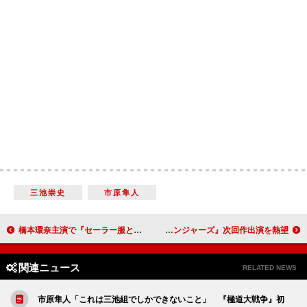
三池崇史
市原隼人
橋本環奈主演で『セーラー服と機関銃～』が映画化 橋本「まさに“夢の途中”にいるよう」
米倉涼子、ジョス・ウェドン監督と指切り 『アベンジャーズ』次回作出演を熱望
関連ニュース
RELATED NEWS
市原隼人「これは三池組でしかできないこと」 『極道大戦争』初