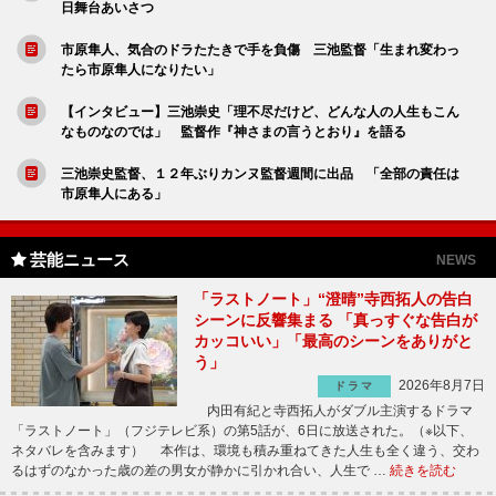
日舞台あいさつ
市原隼人、気合のドラたたきで手を負傷 三池監督「生まれ変わっ
たら市原隼人になりたい」
【インタビュー】三池崇史「理不尽だけど、どんな人の人生もこん
なものなのでは」 監督作『神さまの言うとおり』を語る
三池崇史監督、１２年ぶりカンヌ監督週間に出品 「全部の責任は
市原隼人にある」
芸能ニュース
NEWS
「ラストノート」“澄晴”寺西拓人の告白
シーンに反響集まる 「真っすぐな告白が
カッコいい」「最高のシーンをありがと
う」
2026年8月7日
ドラマ
内田有紀と寺西拓人がダブル主演するドラマ
「ラストノート」（フジテレビ系）の第5話が、6日に放送された。（※以下、
ネタバレを含みます） 本作は、環境も積み重ねてきた人生も全く違う、交わ
るはずのなかった歳の差の男女が静かに引かれ合い、人生で …
続きを読む