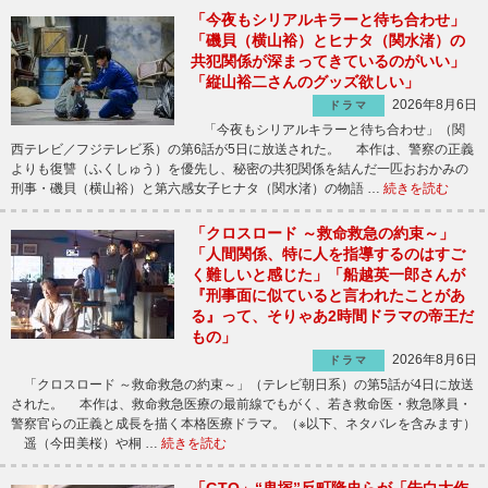
「今夜もシリアルキラーと待ち合わせ」
「磯貝（横山裕）とヒナタ（関水渚）の
共犯関係が深まってきているのがいい」
「縦山裕二さんのグッズ欲しい」
2026年8月6日
ドラマ
「今夜もシリアルキラーと待ち合わせ」（関
西テレビ／フジテレビ系）の第6話が5日に放送された。 本作は、警察の正義
よりも復讐（ふくしゅう）を優先し、秘密の共犯関係を結んだ一匹おおかみの
刑事・磯貝（横山裕）と第六感女子ヒナタ（関水渚）の物語 …
続きを読む
「クロスロード ～救命救急の約束～」
「人間関係、特に人を指導するのはすご
く難しいと感じた」「船越英一郎さんが
『刑事面に似ていると言われたことがあ
る』って、そりゃあ2時間ドラマの帝王だ
もの」
2026年8月6日
ドラマ
「クロスロード ～救命救急の約束～」（テレビ朝日系）の第5話が4日に放送
された。 本作は、救命救急医療の最前線でもがく、若き救命医・救急隊員・
警察官らの正義と成長を描く本格医療ドラマ。（※以下、ネタバレを含みます）
遥（今田美桜）や桐 …
続きを読む