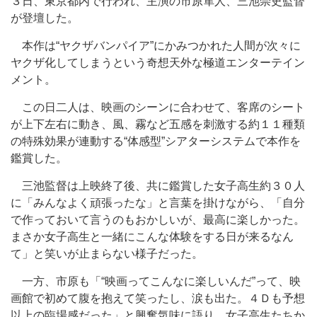
３日、東京都内で行われ、主演の市原隼人、三池崇史監督
が登壇した。
本作は“ヤクザバンパイア”にかみつかれた人間が次々に
ヤクザ化してしまうという奇想天外な極道エンターテイン
メント。
この日二人は、映画のシーンに合わせて、客席のシート
が上下左右に動き、風、霧など五感を刺激する約１１種類
の特殊効果が連動する“体感型”シアターシステムで本作を
鑑賞した。
三池監督は上映終了後、共に鑑賞した女子高生約３０人
に「みんなよく頑張ったな」と言葉を掛けながら、「自分
で作っておいて言うのもおかしいが、最高に楽しかった。
まさか女子高生と一緒にこんな体験をする日が来るなん
て」と笑いが止まらない様子だった。
一方、市原も「“映画ってこんなに楽しいんだ”って、映
画館で初めて腹を抱えて笑ったし、涙も出た。４Ｄも予想
以上の臨場感だった」と興奮気味に語り、女子高生たちか