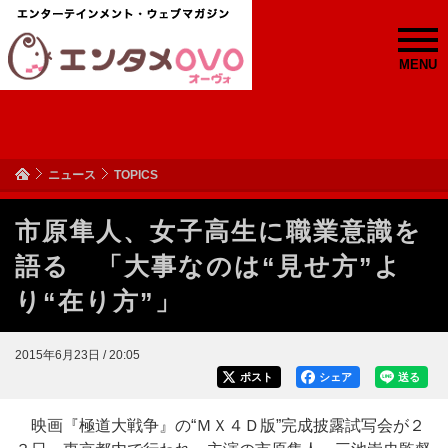
MENU
ニュース
TOPICS
市原隼人、女子高生に職業意識を
語る 「大事なのは“見せ方”よ
り“在り方”」
2015年6月23日 / 20:05
ポスト
シェア
送る
映画『極道大戦争』の“ＭＸ４Ｄ版”完成披露試写会が２