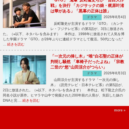
「GTO」“鬼塚”反町隆史らが「告白大作
戦」を決行 「カジサックの娘・梶原叶渚
は華がある」「黒幕の正体は誰」
2026年8月4日
ドラマ
反町隆史が主演するドラマ「GTO」（カンテ
レ・フジテレビ系）の第3話が、3日に放送され
た。（※以下、ネタバレを含みます） 本作は、1998年に放送されて人気を博
した学園ドラマ「GTO」が28年ぶりに連続ドラマとして復活。50代になった“
…
続きを読む
「一次元の挿し木」“唯”白石聖の正体が
判明し騒然 「車椅子だったよね」「宗教
二世の“悠”山田涼介がつらい」
2026年8月3日
ドラマ
山田涼介が主演するドラマ「一次元の挿し
木」（読売テレビ・日本テレビ系）の第5話が、
2日に放送された。（※以下、ネタバレを含みます） 本作は、松下龍之介氏の
同名小説が原作。ヒマラヤ山中で発掘された200年前の人骨が、失踪した妹の
DNAと完 …
続きを読む
more »