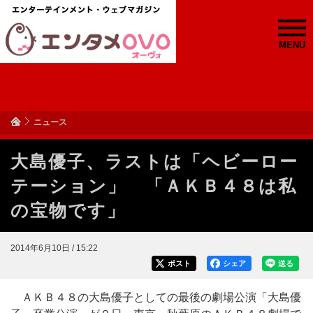
MENU
ニュース
大島優子、ラストは「ヘビーロー
テーション」 「ＡＫＢ４８は私
の宝物です」
2014年6月10日 / 15:22
ポスト
シェア
送る
ＡＫＢ４８の大島優子としての最後の劇場公演「大島優