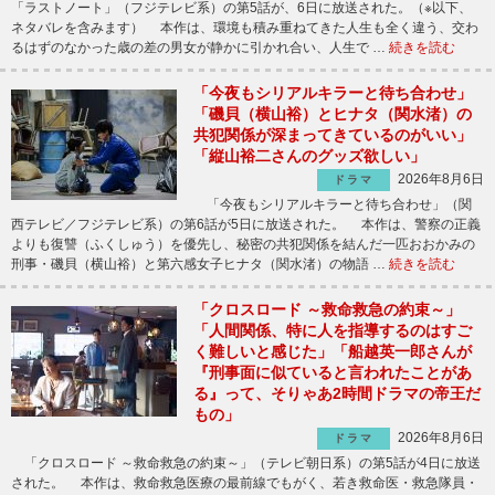
「ラストノート」（フジテレビ系）の第5話が、6日に放送された。（※以下、
ネタバレを含みます） 本作は、環境も積み重ねてきた人生も全く違う、交わ
るはずのなかった歳の差の男女が静かに引かれ合い、人生で …
続きを読む
「今夜もシリアルキラーと待ち合わせ」
「磯貝（横山裕）とヒナタ（関水渚）の
共犯関係が深まってきているのがいい」
「縦山裕二さんのグッズ欲しい」
2026年8月6日
ドラマ
「今夜もシリアルキラーと待ち合わせ」（関
西テレビ／フジテレビ系）の第6話が5日に放送された。 本作は、警察の正義
よりも復讐（ふくしゅう）を優先し、秘密の共犯関係を結んだ一匹おおかみの
刑事・磯貝（横山裕）と第六感女子ヒナタ（関水渚）の物語 …
続きを読む
「クロスロード ～救命救急の約束～」
「人間関係、特に人を指導するのはすご
く難しいと感じた」「船越英一郎さんが
『刑事面に似ていると言われたことがあ
る』って、そりゃあ2時間ドラマの帝王だ
もの」
2026年8月6日
ドラマ
「クロスロード ～救命救急の約束～」（テレビ朝日系）の第5話が4日に放送
された。 本作は、救命救急医療の最前線でもがく、若き救命医・救急隊員・