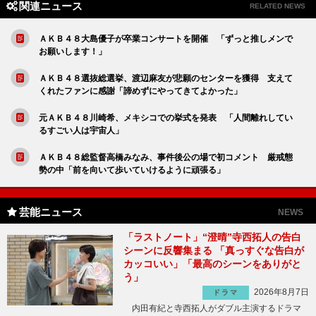
関連ニュース
RELATED NEWS
ＡＫＢ４８大島優子が卒業コンサートを開催 「ずっと推しメンで
お願いします！」
ＡＫＢ４８選抜総選挙、渡辺麻友が悲願のセンターを獲得 支えて
くれたファンに感謝「諦めずにやってきてよかった」
元ＡＫＢ４８川崎希、メキシコでの挙式を発表 「人間離れしてい
るすごい人は宇宙人」
ＡＫＢ４８総監督高橋みなみ、事件後公の場で初コメント 厳戒態
勢の中「前を向いて歩いていけるように頑張る」
芸能ニュース
NEWS
「ラストノート」“澄晴”寺西拓人の告白
シーンに反響集まる 「真っすぐな告白が
カッコいい」「最高のシーンをありがと
う」
2026年8月7日
ドラマ
内田有紀と寺西拓人がダブル主演するドラマ