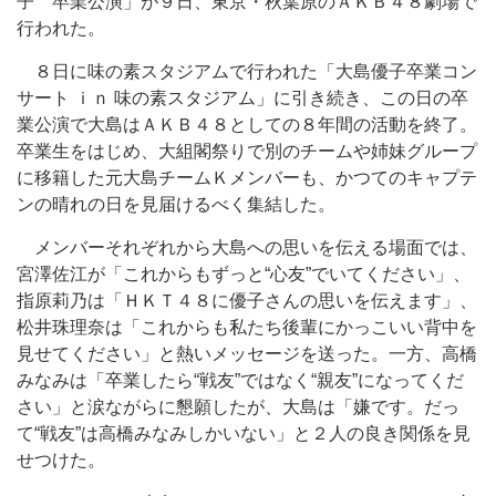
子 卒業公演」が９日、東京・秋葉原のＡＫＢ４８劇場で
行われた。
８日に味の素スタジアムで行われた「大島優子卒業コン
サート ｉｎ 味の素スタジアム」に引き続き、この日の卒
業公演で大島はＡＫＢ４８としての８年間の活動を終了。
卒業生をはじめ、大組閣祭りで別のチームや姉妹グループ
に移籍した元大島チームＫメンバーも、かつてのキャプテ
ンの晴れの日を見届けるべく集結した。
メンバーそれぞれから大島への思いを伝える場面では、
宮澤佐江が「これからもずっと“心友”でいてください」、
指原莉乃は「ＨＫＴ４８に優子さんの思いを伝えます」、
松井珠理奈は「これからも私たち後輩にかっこいい背中を
見せてください」と熱いメッセージを送った。一方、高橋
みなみは「卒業したら“戦友”ではなく“親友”になってくだ
さい」と涙ながらに懇願したが、大島は「嫌です。だっ
て“戦友”は高橋みなみしかいない」と２人の良き関係を見
せつけた。