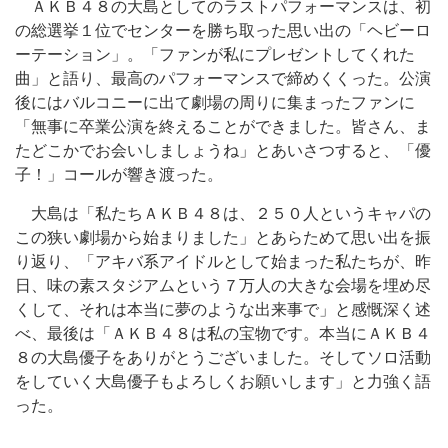
ＡＫＢ４８の大島としてのラストパフォーマンスは、初
の総選挙１位でセンターを勝ち取った思い出の「ヘビーロ
ーテーション」。「ファンが私にプレゼントしてくれた
曲」と語り、最高のパフォーマンスで締めくくった。公演
後にはバルコニーに出て劇場の周りに集まったファンに
「無事に卒業公演を終えることができました。皆さん、ま
たどこかでお会いしましょうね」とあいさつすると、「優
子！」コールが響き渡った。
大島は「私たちＡＫＢ４８は、２５０人というキャパの
この狭い劇場から始まりました」とあらためて思い出を振
り返り、「アキバ系アイドルとして始まった私たちが、昨
日、味の素スタジアムという７万人の大きな会場を埋め尽
くして、それは本当に夢のような出来事で」と感慨深く述
べ、最後は「ＡＫＢ４８は私の宝物です。本当にＡＫＢ４
８の大島優子をありがとうございました。そしてソロ活動
をしていく大島優子もよろしくお願いします」と力強く語
った。