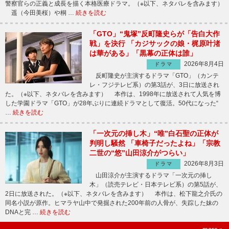
警察官らの正義と成長を描く本格医療ドラマ。（※以下、ネタバレを含みます）
遥（今田美桜）や桐 …
続きを読む
「GTO」“鬼塚”反町隆史らが「告白大作
戦」を決行 「カジサックの娘・梶原叶渚
は華がある」「黒幕の正体は誰」
2026年8月4日
ドラマ
反町隆史が主演するドラマ「GTO」（カンテ
レ・フジテレビ系）の第3話が、3日に放送され
た。（※以下、ネタバレを含みます） 本作は、1998年に放送されて人気を博
した学園ドラマ「GTO」が28年ぶりに連続ドラマとして復活。50代になった“
…
続きを読む
「一次元の挿し木」“唯”白石聖の正体が
判明し騒然 「車椅子だったよね」「宗教
二世の“悠”山田涼介がつらい」
2026年8月3日
ドラマ
山田涼介が主演するドラマ「一次元の挿し
木」（読売テレビ・日本テレビ系）の第5話が、
2日に放送された。（※以下、ネタバレを含みます） 本作は、松下龍之介氏の
同名小説が原作。ヒマラヤ山中で発掘された200年前の人骨が、失踪した妹の
DNAと完 …
続きを読む