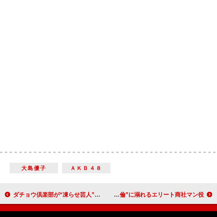
大島優子
ＡＫＢ４８
ダチョウ倶楽部が“凍らせ芸人”グランプリに 「心まで凍らせた」
戸次重幸、禁断のラブサスペンスに主演 “ＳＮＳ不倫”に溺れるエリート商社マン役