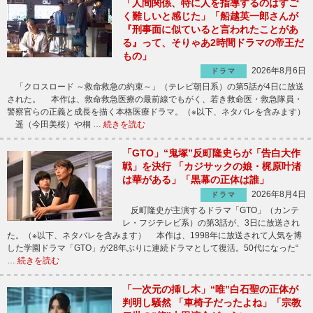
「人間関係、特に人を指導するのはすご
く難しいと感じた」「船越英一郎さんが
『刑事面に似ていると言われたことがあ
る』って、そりゃあ2時間ドラマの帝王だ
もの」
2026年8月6日
ドラマ
「クロスロード ～救命救急の約束～」（テレビ朝日系）の第5話が4日に放送
された。 本作は、救命救急医療の最前線でもがく、若き救命医・救急隊員・
警察官らの正義と成長を描く本格医療ドラマ。（※以下、ネタバレを含みます）
遥（今田美桜）や桐 …
続きを読む
「GTO」“鬼塚”反町隆史らが「告白大作
戦」を決行 「カジサックの娘・梶原叶渚
は華がある」「黒幕の正体は誰」
2026年8月4日
ドラマ
反町隆史が主演するドラマ「GTO」（カンテ
レ・フジテレビ系）の第3話が、3日に放送され
た。（※以下、ネタバレを含みます） 本作は、1998年に放送されて人気を博
した学園ドラマ「GTO」が28年ぶりに連続ドラマとして復活。50代になった“
…
続きを読む
「一次元の挿し木」“唯”白石聖の正体が
判明し騒然 「車椅子だったよね」「宗教