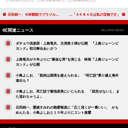
石田純一、Ｗ杯観戦でブラジルへ「ベスト８見たい」 “体内年齢”は妻・東尾理子より若い３９歳
大島優子、ラストは「ヘビーローテーション」 「ＡＫＢ４８は私の宝物です」
関連ニュース
RELATED NEWS
ダチョウ倶楽部・上島竜兵、主演第２弾が公開 『上島ジェーンビ
ヨンド』初日舞台あいさつ
上島竜兵が５年ぶりに“最低な男”を演じる 映画『上島ジェーンビ
ヨンド』が公開
小島よしお、「筋肉は国境を超えられる」 “死亡説”乗り越え海外
進出も？
小島よしお、死亡説で菊地亜美にいじられる 「顔見せないと、ま
た流れちゃうよ」
石田純一、愛娘すみれの熱愛報道に「広く浅くが一番いい」 かも
めんたる、小島よしおと１０年ぶりにコント披露