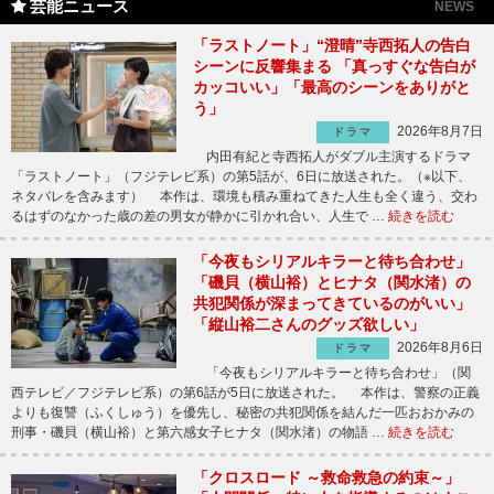
芸能ニュース
NEWS
「ラストノート」“澄晴”寺西拓人の告白
シーンに反響集まる 「真っすぐな告白が
カッコいい」「最高のシーンをありがと
う」
2026年8月7日
ドラマ
内田有紀と寺西拓人がダブル主演するドラマ
「ラストノート」（フジテレビ系）の第5話が、6日に放送された。（※以下、
ネタバレを含みます） 本作は、環境も積み重ねてきた人生も全く違う、交わ
るはずのなかった歳の差の男女が静かに引かれ合い、人生で …
続きを読む
「今夜もシリアルキラーと待ち合わせ」
「磯貝（横山裕）とヒナタ（関水渚）の
共犯関係が深まってきているのがいい」
「縦山裕二さんのグッズ欲しい」
2026年8月6日
ドラマ
「今夜もシリアルキラーと待ち合わせ」（関
西テレビ／フジテレビ系）の第6話が5日に放送された。 本作は、警察の正義
よりも復讐（ふくしゅう）を優先し、秘密の共犯関係を結んだ一匹おおかみの
刑事・磯貝（横山裕）と第六感女子ヒナタ（関水渚）の物語 …
続きを読む
「クロスロード ～救命救急の約束～」