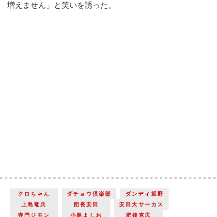
増えません」と笑いを誘った。
クロちゃん
ダチョウ倶楽部
ダンディ坂野
上島竜兵
団長安田
安田大サーカス
寺門ジモン
小島よしお
肥後克広