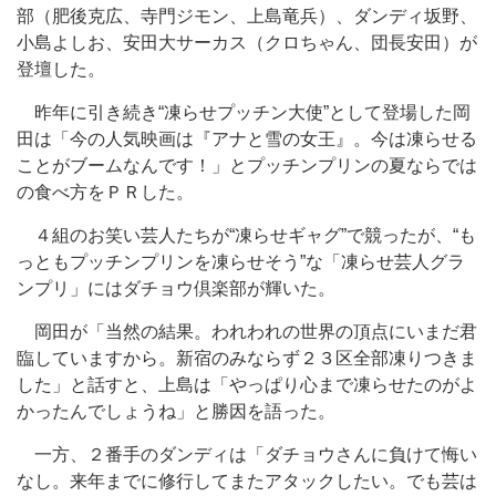
部（肥後克広、寺門ジモン、上島竜兵）、ダンディ坂野、
小島よしお、安田大サーカス（クロちゃん、団長安田）が
登壇した。
昨年に引き続き“凍らせプッチン大使”として登場した岡
田は「今の人気映画は『アナと雪の女王』。今は凍らせる
ことがブームなんです！」とプッチンプリンの夏ならでは
の食べ方をＰＲした。
４組のお笑い芸人たちが“凍らせギャグ”で競ったが、“も
っともプッチンプリンを凍らせそう”な「凍らせ芸人グラ
ンプリ」にはダチョウ倶楽部が輝いた。
岡田が「当然の結果。われわれの世界の頂点にいまだ君
臨していますから。新宿のみならず２３区全部凍りつきま
した」と話すと、上島は「やっぱり心まで凍らせたのがよ
かったんでしょうね」と勝因を語った。
一方、２番手のダンディは「ダチョウさんに負けて悔い
なし。来年までに修行してまたアタックしたい。でも芸は