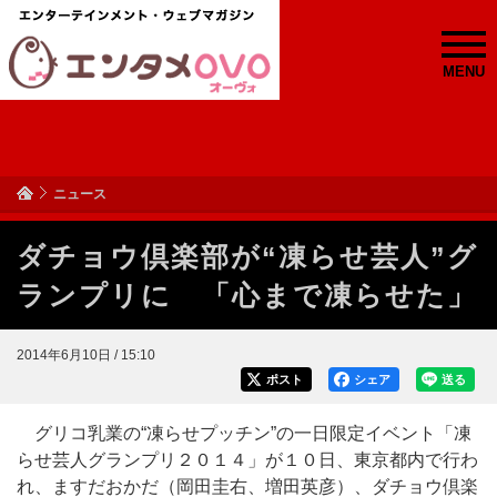
MENU
ニュース
ダチョウ倶楽部が“凍らせ芸人”グ
ランプリに 「心まで凍らせた」
2014年6月10日 / 15:10
ポスト
シェア
送る
グリコ乳業の“凍らせプッチン”の一日限定イベント「凍
らせ芸人グランプリ２０１４」が１０日、東京都内で行わ
れ、ますだおかだ（岡田圭右、増田英彦）、ダチョウ倶楽