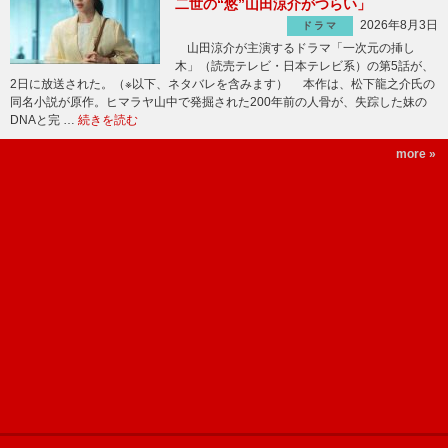
二世の“悠”山田涼介がつらい」
2026年8月3日
ドラマ
山田涼介が主演するドラマ「一次元の挿し
木」（読売テレビ・日本テレビ系）の第5話が、
2日に放送された。（※以下、ネタバレを含みます） 本作は、松下龍之介氏の
同名小説が原作。ヒマラヤ山中で発掘された200年前の人骨が、失踪した妹の
DNAと完 …
続きを読む
more »