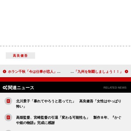
高良健吾
ホラン千秋「今は仕事が恋人」 マスクで隠したい“赤面エピソード”を告白
ＨＫＴ４８、九州７県ツアー開催を発表 指原莉乃「九州を制覇しましょう！！」
関連ニュース
RELATED NEWS
北川景子「暴れてやろうと思ってた」 高良健吾「女性はやっぱり
怖い」
高畑監督、宮崎監督の引退「変わる可能性も」 製作８年、『かぐ
や姫の物語』完成に感謝