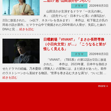
二世の“悠”山田涼介がつらい」
2026年8月3日
ドラマ
山田涼介が主演するドラマ「一次元の挿し
木」（読売テレビ・日本テレビ系）の第5話が、
2日に放送された。（※以下、ネタバレを含みます） 本作は、松下龍之介氏の
同名小説が原作。ヒマラヤ山中で発掘された200年前の人骨が、失踪した妹の
DNAと完 …
続きを読む
日曜劇場「VIVANT」「まさか長野専務
（小日向文世）が…」「こうなると皆が
怪しく見える」
2026年8月3日
ドラマ
「VIVANT」（TBS系）の第12話が2日に放送
された。 本作は、2023年夏、日本中を熱狂さ
せたドラマの続編。乃木憂助（堺雅人）の冒険には、まだ続きがあった。前作
のラストシーンから直結する物語。“世界を巻き込む大きな渦”が、ついに別 …
続きを読む
more »