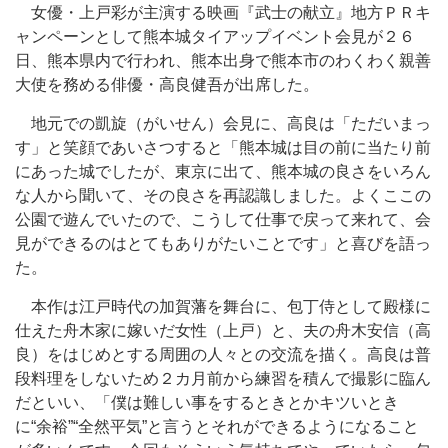
女優・上戸彩が主演する映画『武士の献立』地方ＰＲキ
ャンペーンとして熊本城タイアップイベント会見が２６
日、熊本県内で行われ、熊本出身で熊本市のわくわく親善
大使を務める俳優・高良健吾が出席した。
地元での凱旋（がいせん）会見に、高良は「ただいまっ
す」と笑顔であいさつすると「熊本城は目の前に当たり前
にあった城でしたが、東京に出て、熊本城の良さをいろん
な人から聞いて、その良さを再認識しました。よくここの
公園で遊んでいたので、こうして仕事で戻って来れて、会
見ができるのはとてもありがたいことです」と喜びを語っ
た。
本作は江戸時代の加賀藩を舞台に、包丁侍として殿様に
仕えた舟木家に嫁いだ女性（上戸）と、夫の舟木安信（高
良）をはじめとする周囲の人々との交流を描く。高良は普
段料理をしないため２カ月前から練習を積んで撮影に臨ん
だといい、「僕は難しい事をするときとかキツいとき
に“余裕”“全然平気”と言うとそれができるようになること