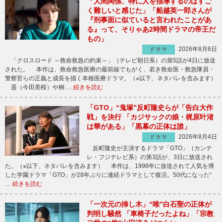
「人間関係、特に人を指導するのはすご
く難しいと感じた」「船越英一郎さんが
『刑事面に似ていると言われたことがあ
る』って、そりゃあ2時間ドラマの帝王だ
もの」
2026年8月6日
ドラマ
「クロスロード ～救命救急の約束～」（テレビ朝日系）の第5話が4日に放送
された。 本作は、救命救急医療の最前線でもがく、若き救命医・救急隊員・
警察官らの正義と成長を描く本格医療ドラマ。（※以下、ネタバレを含みます）
遥（今田美桜）や桐 …
続きを読む
「GTO」“鬼塚”反町隆史らが「告白大作
戦」を決行 「カジサックの娘・梶原叶渚
は華がある」「黒幕の正体は誰」
2026年8月4日
ドラマ
反町隆史が主演するドラマ「GTO」（カンテ
レ・フジテレビ系）の第3話が、3日に放送され
た。（※以下、ネタバレを含みます） 本作は、1998年に放送されて人気を博
した学園ドラマ「GTO」が28年ぶりに連続ドラマとして復活。50代になった“
…
続きを読む
「一次元の挿し木」“唯”白石聖の正体が
判明し騒然 「車椅子だったよね」「宗教