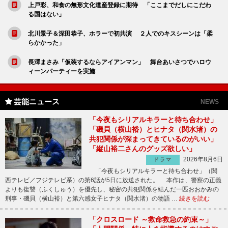
上戸彩、和食の無形文化遺産登録に期待 「ここまでだしにこだわ
る国はない」
北川景子＆深田恭子、ホラーで初共演 ２人でのキスシーンは「柔
らかかった」
長澤まさみ「仮装するならアイアンマン」 舞台あいさつでハロウ
ィーンパーティーを実施
芸能ニュース
NEWS
「今夜もシリアルキラーと待ち合わせ」
「磯貝（横山裕）とヒナタ（関水渚）の
共犯関係が深まってきているのがいい」
「縦山裕二さんのグッズ欲しい」
2026年8月6日
ドラマ
「今夜もシリアルキラーと待ち合わせ」（関
西テレビ／フジテレビ系）の第6話が5日に放送された。 本作は、警察の正義
よりも復讐（ふくしゅう）を優先し、秘密の共犯関係を結んだ一匹おおかみの
刑事・磯貝（横山裕）と第六感女子ヒナタ（関水渚）の物語 …
続きを読む
「クロスロード ～救命救急の約束～」