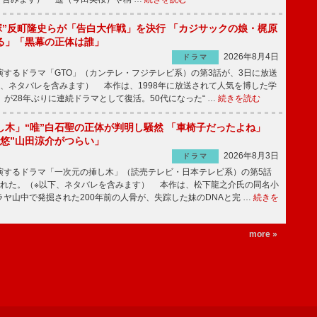
鬼塚”反町隆史らが「告白大作戦」を決行 「カジサックの娘・梶原
る」「黒幕の正体は誰」
2026年8月4日
ドラマ
するドラマ「GTO」（カンテレ・フジテレビ系）の第3話が、3日に放送
下、ネタバレを含みます） 本作は、1998年に放送されて人気を博した学
」が28年ぶりに連続ドラマとして復活。50代になった“ …
続きを読む
し木」“唯”白石聖の正体が判明し騒然 「車椅子だったよね」
“悠”山田涼介がつらい」
2026年8月3日
ドラマ
するドラマ「一次元の挿し木」（読売テレビ・日本テレビ系）の第5話
された。（※以下、ネタバレを含みます） 本作は、松下龍之介氏の同名小
ヤ山中で発掘された200年前の人骨が、失踪した妹のDNAと完 …
続きを
more »