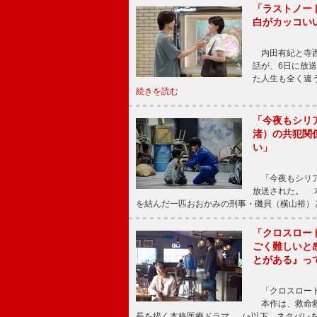
「ラストノー
白がカッコい
内田有紀と寺西
話が、6日に放
た人生も全く違
続きを読む
「今夜もシリ
渚）の共犯関
い」
「今夜もシリア
放送された。 
を結んだ一匹おおかみの刑事・磯貝（横山裕）
「クロスロー
ごく難しいと
とがある』っ
「クロスロード
本作は、救命救
長を描く本格医療ドラマ。（※以下、ネタバレ