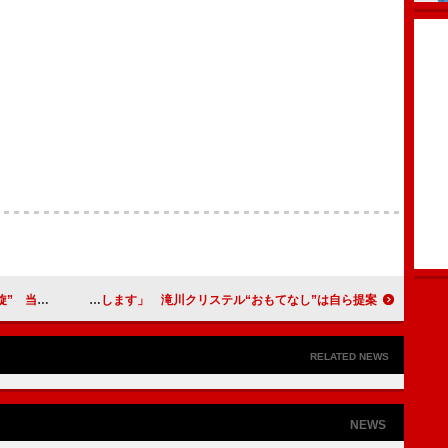
てありがたい」
綾野剛、ベストドレッサー賞に「緊張します」 滝川クリステル“おもてなし”は自ら提案
RELATED NEWS
NEWS