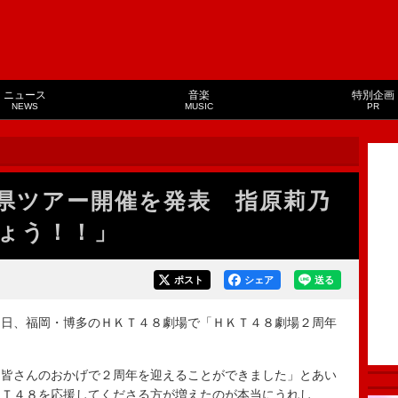
ニュース
音楽
特別企画
NEWS
MUSIC
PR
県ツアー開催を発表 指原莉乃
ょう！！」
ポスト
シェア
送る
日、福岡・博多のＨＫＴ４８劇場で「ＨＫＴ４８劇場２周年
皆さんのおかげで２周年を迎えることができました」とあい
ＫＴ４８を応援してくださる方が増えたのが本当にうれし