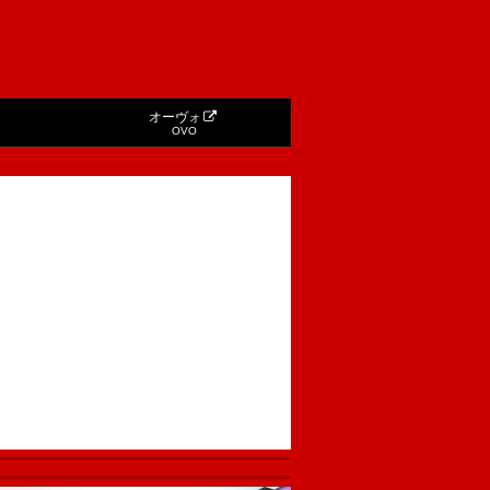
オーヴォ
OVO