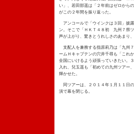
い」、若田部遥は「２年前はゼロから
がこの２年間を振り返った。
アンコールで「ウインクは３回」披露
ン。そこで「ＨＫＴ４８初 九州７県
声が上がり、驚きとうれしさのあまり
支配人を兼務する指原莉乃は「九州７
ームＨキャプテンの穴井千尋も「これ
全国にいけるよう頑張っていきたい。
入れ、兒玉遥も「初めての九州ツアー
輝かせた。
同ツアーは、２０１４年１月１１日の
演で幕を閉じる。