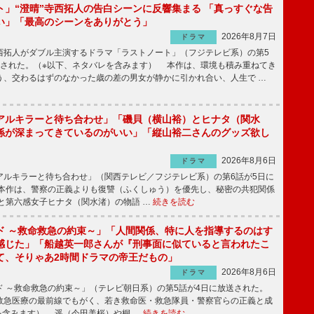
ト」“澄晴”寺西拓人の告白シーンに反響集まる 「真っすぐな告
い」「最高のシーンをありがとう」
2026年8月7日
ドラマ
拓人がダブル主演するドラマ「ラストノート」（フジテレビ系）の第5
送された。（※以下、ネタバレを含みます） 本作は、環境も積み重ねてき
う、交わるはずのなかった歳の差の男女が静かに引かれ合い、人生で …
アルキラーと待ち合わせ」「磯貝（横山裕）とヒナタ（関水
係が深まってきているのがいい」「縦山裕二さんのグッズ欲し
2026年8月6日
ドラマ
ルキラーと待ち合わせ」（関西テレビ／フジテレビ系）の第6話が5日に
本作は、警察の正義よりも復讐（ふくしゅう）を優先し、秘密の共犯関係
と第六感女子ヒナタ（関水渚）の物語 …
続きを読む
ド ～救命救急の約束～」「人間関係、特に人を指導するのはす
感じた」「船越英一郎さんが『刑事面に似ていると言われたこ
て、そりゃあ2時間ドラマの帝王だもの」
2026年8月6日
ドラマ
 ～救命救急の約束～」（テレビ朝日系）の第5話が4日に放送された。
急医療の最前線でもがく、若き救命医・救急隊員・警察官らの正義と成
を含みます） 遥（今田美桜）や桐 …
続きを読む