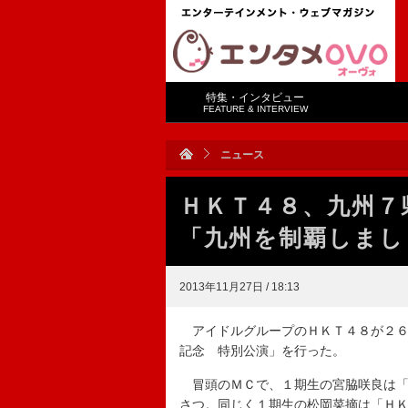
特集・インタビュー
FEATURE & INTERVIEW
ニュース
ＨＫＴ４８、九州７
「九州を制覇しまし
2013年11月27日 / 18:13
アイドルグループのＨＫＴ４８が２６
記念 特別公演」を行った。
冒頭のＭＣで、１期生の宮脇咲良は「
さつ。同じく１期生の松岡菜摘は「Ｈ