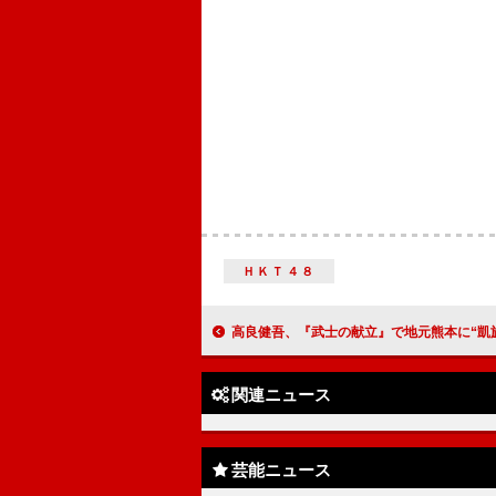
ＨＫＴ４８
高良健吾、『武士の献立』で地元熊本に“凱旋” 当時遊んでいた場所に「仕事で戻って来れ
関連ニュース
芸能ニュース