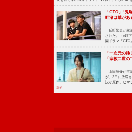
「GTO」“
叶渚は華があ
反町隆史が主演
された。（※以
園ドラマ「GTO
「一次元の挿
「宗教二世の
山田涼介が主演
が、2日に放送
説が原作。ヒマラ
読む