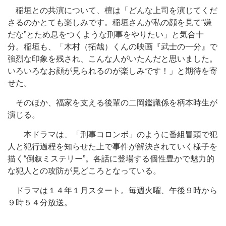
稲垣との共演について、檀は「どんな上司を演じてくだ
さるのかとても楽しみです。稲垣さんが私の顔を見て“嫌
だな”とため息をつくような刑事をやりたい」と気合十
分。稲垣も、「木村（拓哉）くんの映画『武士の一分』で
強烈な印象を残され、こんな人がいたんだと思いました。
いろいろなお顔が見られるのが楽しみです！」と期待を寄
せた。
そのほか、福家を支える後輩の二岡鑑識係を柄本時生が
演じる。
本ドラマは、「刑事コロンボ」のように番組冒頭で犯
人と犯行過程を知らせた上で事件が解決されていく様子を
描く“倒叙ミステリー”。各話に登場する個性豊かで魅力的
な犯人との攻防が見どころとなっている。
ドラマは１４年１月スタート。毎週火曜、午後９時から
９時５４分放送。