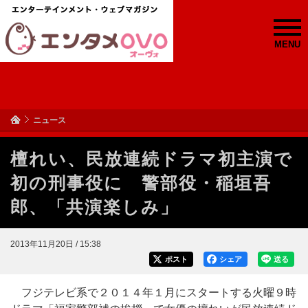
MENU
ニュース
檀れい、民放連続ドラマ初主演で
初の刑事役に 警部役・稲垣吾
郎、「共演楽しみ」
2013年11月20日 / 15:38
ポスト
シェア
送る
フジテレビ系で２０１４年１月にスタートする火曜９時