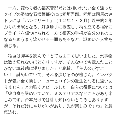
一方、変わり者の福家警部補とは相いれない全く違った
タイプの堅物な石松警部役には稲垣吾郎。稲垣は同局の連
ドラには「ハングリー！」（１２年１～３月）以来約２年
ぶりの出演となる。好き勝手に捜査し手柄を立てる福家に
プライドを傷つけられる一方で福家の手柄が自分のものに
なるためうまく泳がせる一面もあるなど、謎めいた人物を
演じる。
稲垣は脚本を読んで「とても面白く思いました。刑事物
は数え切れないほどありますが、そんな中でも読んだこと
がない読後感に浸りました」と絶賛。「主人公がすご
い！ 謎めいていて、それを演じるのが檀さん。インパク
トが強い全く新しいニューヒロインの誕生となるに違いあ
りません」と力強くアピールした。自らの役柄については
「彼自身も謎めいていて、ミステリアスなところがあり楽
しみです。台本だけでは計り知れないところもあります
が、それだけにやりがいがあり、先が楽しみですね」と意
気込む。