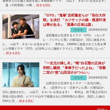
警察官らの正義と成長を描く本格医療ドラマ。（※以下、ネタバレを含みます）
遥（今田美桜）や桐 …
続きを読む
「GTO」“鬼塚”反町隆史らが「告白大作
戦」を決行 「カジサックの娘・梶原叶渚
は華がある」「黒幕の正体は誰」
2026年8月4日
ドラマ
反町隆史が主演するドラマ「GTO」（カンテ
レ・フジテレビ系）の第3話が、3日に放送され
た。（※以下、ネタバレを含みます） 本作は、1998年に放送されて人気を博
した学園ドラマ「GTO」が28年ぶりに連続ドラマとして復活。50代になった“
…
続きを読む
「一次元の挿し木」“唯”白石聖の正体が
判明し騒然 「車椅子だったよね」「宗教
二世の“悠”山田涼介がつらい」
2026年8月3日
ドラマ
山田涼介が主演するドラマ「一次元の挿し
木」（読売テレビ・日本テレビ系）の第5話が、
2日に放送された。（※以下、ネタバレを含みます） 本作は、松下龍之介氏の
同名小説が原作。ヒマラヤ山中で発掘された200年前の人骨が、失踪した妹の
DNAと完 …
続きを読む
more »