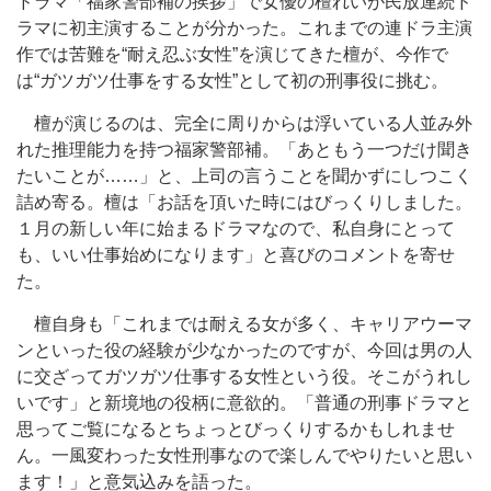
ドラマ「福家警部補の挨拶」で女優の檀れいが民放連続ド
ラマに初主演することが分かった。これまでの連ドラ主演
作では苦難を“耐え忍ぶ女性”を演じてきた檀が、今作で
は“ガツガツ仕事をする女性”として初の刑事役に挑む。
檀が演じるのは、完全に周りからは浮いている人並み外
れた推理能力を持つ福家警部補。「あともう一つだけ聞き
たいことが……」と、上司の言うことを聞かずにしつこく
詰め寄る。檀は「お話を頂いた時にはびっくりしました。
１月の新しい年に始まるドラマなので、私自身にとって
も、いい仕事始めになります」と喜びのコメントを寄せ
た。
檀自身も「これまでは耐える女が多く、キャリアウーマ
ンといった役の経験が少なかったのですが、今回は男の人
に交ざってガツガツ仕事する女性という役。そこがうれし
いです」と新境地の役柄に意欲的。「普通の刑事ドラマと
思ってご覧になるとちょっとびっくりするかもしれませ
ん。一風変わった女性刑事なので楽しんでやりたいと思い
ます！」と意気込みを語った。