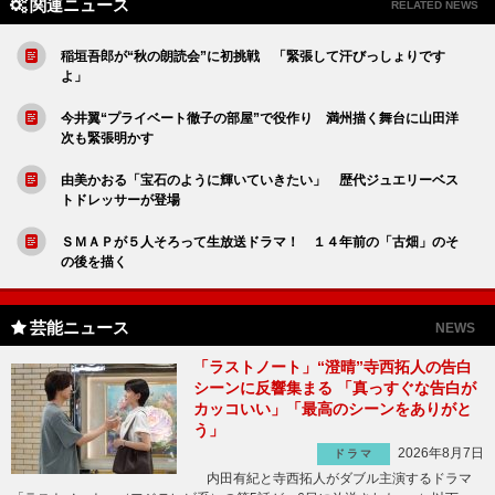
関連ニュース
RELATED NEWS
稲垣吾郎が“秋の朗読会”に初挑戦 「緊張して汗びっしょりです
よ」
今井翼“プライベート徹子の部屋”で役作り 満州描く舞台に山田洋
次も緊張明かす
由美かおる「宝石のように輝いていきたい」 歴代ジュエリーベス
トドレッサーが登場
ＳＭＡＰが５人そろって生放送ドラマ！ １４年前の「古畑」のそ
の後を描く
芸能ニュース
NEWS
「ラストノート」“澄晴”寺西拓人の告白
シーンに反響集まる 「真っすぐな告白が
カッコいい」「最高のシーンをありがと
う」
2026年8月7日
ドラマ
内田有紀と寺西拓人がダブル主演するドラマ