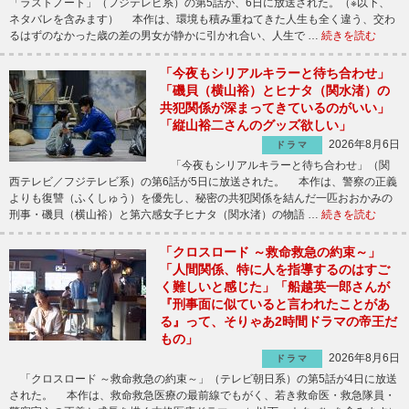
「ラストノート」（フジテレビ系）の第5話が、6日に放送された。（※以下、
ネタバレを含みます） 本作は、環境も積み重ねてきた人生も全く違う、交わ
るはずのなかった歳の差の男女が静かに引かれ合い、人生で …
続きを読む
「今夜もシリアルキラーと待ち合わせ」
「磯貝（横山裕）とヒナタ（関水渚）の
共犯関係が深まってきているのがいい」
「縦山裕二さんのグッズ欲しい」
2026年8月6日
ドラマ
「今夜もシリアルキラーと待ち合わせ」（関
西テレビ／フジテレビ系）の第6話が5日に放送された。 本作は、警察の正義
よりも復讐（ふくしゅう）を優先し、秘密の共犯関係を結んだ一匹おおかみの
刑事・磯貝（横山裕）と第六感女子ヒナタ（関水渚）の物語 …
続きを読む
「クロスロード ～救命救急の約束～」
「人間関係、特に人を指導するのはすご
く難しいと感じた」「船越英一郎さんが
『刑事面に似ていると言われたことがあ
る』って、そりゃあ2時間ドラマの帝王だ
もの」
2026年8月6日
ドラマ
「クロスロード ～救命救急の約束～」（テレビ朝日系）の第5話が4日に放送
された。 本作は、救命救急医療の最前線でもがく、若き救命医・救急隊員・