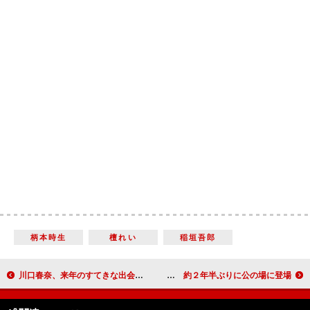
柄本時生
檀れい
稲垣吾郎
川口春奈、来年のすてきな出会いに期待 「自分の代表作といえる作品に出会いたい」
水嶋ヒロ、主演復帰作『黒執事』が完成 約２年半ぶりに公の場に登場