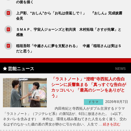
の後を描く
上戸彩、“おしん”から「お礼は倍返しで！」 『おしん』完成披露
会見
ＳＭＡＰ、宇宙人ジョーンズと初共演 木村拓哉「さすが先輩」と
感激
稲垣吾郎「中越さんに夢を支配される」 中越「稲垣さんは実はＳ
だと思う」
芸能ニュース
NEWS
「ラストノート」“澄晴”寺西拓人の告白
シーンに反響集まる 「真っすぐな告白が
カッコいい」「最高のシーンをありがと
う」
2026年8月7日
ドラマ
内田有紀と寺西拓人がダブル主演するドラマ
「ラストノート」（フジテレビ系）の第5話が、6日に放送された。（※以下、
ネタバレを含みます） 本作は、環境も積み重ねてきた人生も全く違う、交わ
るはずのなかった歳の差の男女が静かに引かれ合い、人生で …
続きを読む