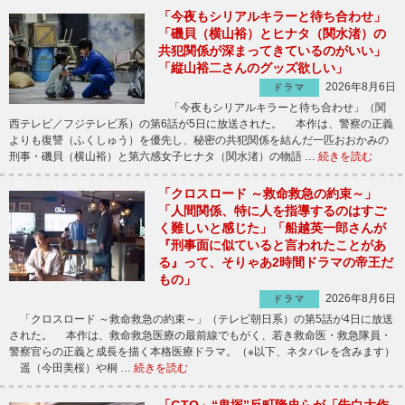
「今夜もシリアルキラーと待ち合わせ」
「磯貝（横山裕）とヒナタ（関水渚）の
共犯関係が深まってきているのがいい」
「縦山裕二さんのグッズ欲しい」
2026年8月6日
ドラマ
「今夜もシリアルキラーと待ち合わせ」（関
西テレビ／フジテレビ系）の第6話が5日に放送された。 本作は、警察の正義
よりも復讐（ふくしゅう）を優先し、秘密の共犯関係を結んだ一匹おおかみの
刑事・磯貝（横山裕）と第六感女子ヒナタ（関水渚）の物語 …
続きを読む
「クロスロード ～救命救急の約束～」
「人間関係、特に人を指導するのはすご
く難しいと感じた」「船越英一郎さんが
『刑事面に似ていると言われたことがあ
る』って、そりゃあ2時間ドラマの帝王だ
もの」
2026年8月6日
ドラマ
「クロスロード ～救命救急の約束～」（テレビ朝日系）の第5話が4日に放送
された。 本作は、救命救急医療の最前線でもがく、若き救命医・救急隊員・
警察官らの正義と成長を描く本格医療ドラマ。（※以下、ネタバレを含みます）
遥（今田美桜）や桐 …
続きを読む