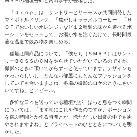
ＭＡＰの稲垣吾郎と内田恭子が登場した。
「ｄｒｏｐ」は、サントリーとサーモスが共同開発した
マイボトルドリンク。「焦がしキャラメルコーヒー」「Ｈ
ＯＴでおいしいオレンジ」など１２種類の味から選べるポ
ーションをセットして、お湯か水を注ぐだけで、長時間最
適な温度で飲み物を楽しめる。
稲垣は同商品について、「僕たち（ＳＭＡＰ）はサント
リーＢＯＳＳのＣＭをやらせていただいているのですが、
撮影のときに頂いてからずっと使っています。デザインも
かわいらしいし、どんなお部屋にもどんなファッションを
していても合いますよね。冬場の撮影のロケのときにもい
いですね」とアピール。
多忙な日々を送っている稲垣だが、ほっと息をつく瞬間
については、「まず朝にこれを作るのですが、ポーション
を選ぶ時間とか作る時間とか、慌ただしい日常の中でも癒
やされますよね」とプライベートのひとときについても明
かした。