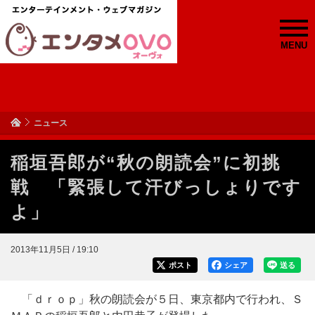
MENU
ニュース
稲垣吾郎が“秋の朗読会”に初挑
戦 「緊張して汗びっしょりです
よ」
2013年11月5日 / 19:10
ポスト
シェア
送る
「ｄｒｏｐ」秋の朗読会が５日、東京都内で行われ、Ｓ