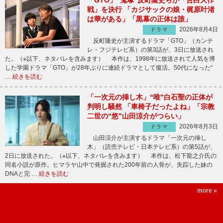
「GTO」“鬼塚”反町隆史らが「告白大作
戦」を決行 「カジサックの娘・梶原叶渚
は華がある」「黒幕の正体は誰」
2026年8月4日
ドラマ
反町隆史が主演するドラマ「GTO」（カンテ
レ・フジテレビ系）の第3話が、3日に放送され
た。（※以下、ネタバレを含みます） 本作は、1998年に放送されて人気を博
した学園ドラマ「GTO」が28年ぶりに連続ドラマとして復活。50代になった“
…
続きを読む
「一次元の挿し木」“唯”白石聖の正体が
判明し騒然 「車椅子だったよね」「宗教
二世の“悠”山田涼介がつらい」
2026年8月3日
ドラマ
山田涼介が主演するドラマ「一次元の挿し
木」（読売テレビ・日本テレビ系）の第5話が、
2日に放送された。（※以下、ネタバレを含みます） 本作は、松下龍之介氏の
同名小説が原作。ヒマラヤ山中で発掘された200年前の人骨が、失踪した妹の
DNAと完 …
続きを読む
more »