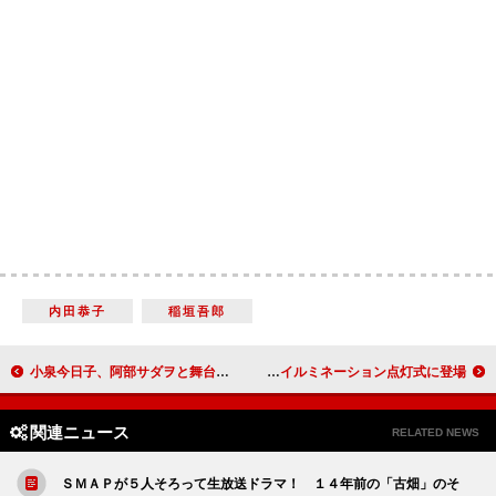
内田恭子
稲垣吾郎
小泉今日子、阿部サダヲと舞台共演で生歌披露 小泉、「ナイフか銃を持ちたかった」
板野友美、あっちゃんと尾上の近況は「聞いてない」 クリスマスイルミネーション点灯式に登場
関連ニュース
RELATED NEWS
ＳＭＡＰが５人そろって生放送ドラマ！ １４年前の「古畑」のそ