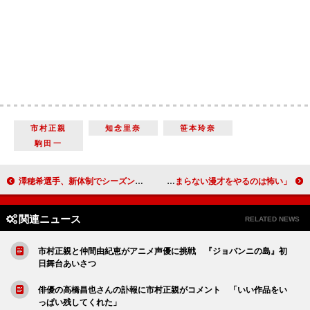
市村正親
知念里奈
笹本玲奈
駒田一
澤穂希選手、新体制でシーズン開幕に期待 菊川怜、プライベートでの出会いに「準備は万端」
アンタッチャブル柴田、コンビ不仲説を否定 「つまらない漫才をやるのは怖い」
関連ニュース
RELATED NEWS
市村正親と仲間由紀恵がアニメ声優に挑戦 『ジョバンニの島』初
日舞台あいさつ
俳優の高橋昌也さんの訃報に市村正親がコメント 「いい作品をい
っぱい残してくれた」