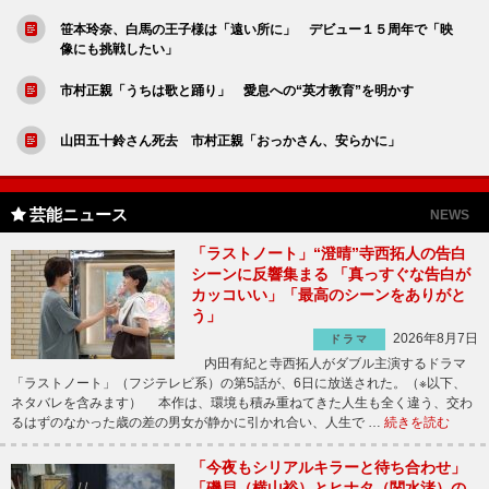
笹本玲奈、白馬の王子様は「遠い所に」 デビュー１５周年で「映
像にも挑戦したい」
市村正親「うちは歌と踊り」 愛息への“英才教育”を明かす
山田五十鈴さん死去 市村正親「おっかさん、安らかに」
芸能ニュース
NEWS
「ラストノート」“澄晴”寺西拓人の告白
シーンに反響集まる 「真っすぐな告白が
カッコいい」「最高のシーンをありがと
う」
2026年8月7日
ドラマ
内田有紀と寺西拓人がダブル主演するドラマ
「ラストノート」（フジテレビ系）の第5話が、6日に放送された。（※以下、
ネタバレを含みます） 本作は、環境も積み重ねてきた人生も全く違う、交わ
るはずのなかった歳の差の男女が静かに引かれ合い、人生で …
続きを読む
「今夜もシリアルキラーと待ち合わせ」
「磯貝（横山裕）とヒナタ（関水渚）の