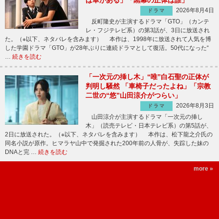
は華がある」「黒幕の正体は誰」
2026年8月4日
ドラマ
反町隆史が主演するドラマ「GTO」（カンテ
レ・フジテレビ系）の第3話が、3日に放送され
た。（※以下、ネタバレを含みます） 本作は、1998年に放送されて人気を博
した学園ドラマ「GTO」が28年ぶりに連続ドラマとして復活。50代になった“
…
続きを読む
「一次元の挿し木」“唯”白石聖の正体が
判明し騒然 「車椅子だったよね」「宗教
二世の“悠”山田涼介がつらい」
2026年8月3日
ドラマ
山田涼介が主演するドラマ「一次元の挿し
木」（読売テレビ・日本テレビ系）の第5話が、
2日に放送された。（※以下、ネタバレを含みます） 本作は、松下龍之介氏の
同名小説が原作。ヒマラヤ山中で発掘された200年前の人骨が、失踪した妹の
DNAと完 …
続きを読む
more »