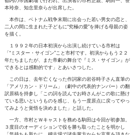
都内の帝国劇場で行われ、出演者の市村正親、駒田一、笹
本玲奈、知念里奈らが出席した。
本作は、ベトナム戦争末期に出会った若い男女の恋と、
二人の間に生まれた子どもに“究極の愛”を捧げる母親の姿
を描く。
１９９２年の日本初演から出演し続けている市村は
「“ミスター・サイゴン”こと市村です。初演からもう２２
年たちましたが、また帝劇の舞台で『ミス・サイゴン』が
できるとは感動的です」とあいさつした。
この日は、去年亡くなった作詞家の岩谷時子さん直筆の
「アメリカン・ドリーム」（劇中の代表的ナンバー）の翻
訳原稿を持参し「この詞を読んでお時さんがこの歌に懸け
ている思いというものを感じ、もう一度原点に戻ってやっ
てみようと覚悟を決めました」と話した。
一方、市村とＷキャストを務める駒田は今回が初参加。
３度目のオーディションで役を勝ち取ったことを明かし
「気持ちも新たに、稽古場で諸先輩方からお言葉を頂きな