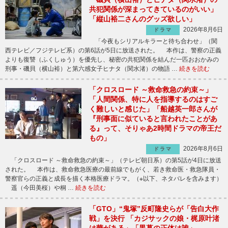
共犯関係が深まってきているのがいい」
「縦山裕二さんのグッズ欲しい」
2026年8月6日
ドラマ
「今夜もシリアルキラーと待ち合わせ」（関
西テレビ／フジテレビ系）の第6話が5日に放送された。 本作は、警察の正義
よりも復讐（ふくしゅう）を優先し、秘密の共犯関係を結んだ一匹おおかみの
刑事・磯貝（横山裕）と第六感女子ヒナタ（関水渚）の物語 …
続きを読む
「クロスロード ～救命救急の約束～」
「人間関係、特に人を指導するのはすご
く難しいと感じた」「船越英一郎さんが
『刑事面に似ていると言われたことがあ
る』って、そりゃあ2時間ドラマの帝王だ
もの」
2026年8月6日
ドラマ
「クロスロード ～救命救急の約束～」（テレビ朝日系）の第5話が4日に放送
された。 本作は、救命救急医療の最前線でもがく、若き救命医・救急隊員・
警察官らの正義と成長を描く本格医療ドラマ。（※以下、ネタバレを含みます）
遥（今田美桜）や桐 …
続きを読む
「GTO」“鬼塚”反町隆史らが「告白大作
戦」を決行 「カジサックの娘・梶原叶渚