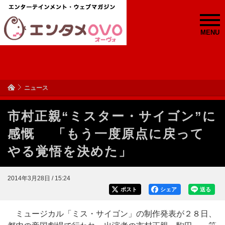
MENU
ニュース
市村正親“ミスター・サイゴン”に
感慨 「もう一度原点に戻って
やる覚悟を決めた」
2014年3月28日 / 15:24
ポスト
シェア
送る
ミュージカル「ミス・サイゴン」の制作発表が２８日、