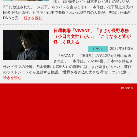
木」（読売テレビ・日本テレビ系）の第5話が、
2日に放送された。（※以下、ネタバレを含みます） 本作は、松下龍之介氏の
同名小説が原作。ヒマラヤ山中で発掘された200年前の人骨が、失踪した妹の
DNAと完 …
続きを読む
日曜劇場「VIVANT」「まさか長野専務
（小日向文世）が…」「こうなると皆が
怪しく見える」
2026年8月3日
ドラマ
「VIVANT」（TBS系）の第12話が2日に放送
された。 本作は、2023年夏、日本中を熱狂さ
せたドラマの続編。乃木憂助（堺雅人）の冒険には、まだ続きがあった。前作
のラストシーンから直結する物語。“世界を巻き込む大きな渦”が、ついに別 …
続きを読む
more »