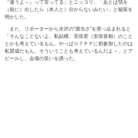
『違うよ～』って言ってる」とニッコリ。「あとは顎を
（前に）出したら（本人と）分からないみたい」と秘策を
明かした。
また、リポーターから水沢の“適当さ”を突っ込まれると
「そんなことないよ。私結構、安倍君（安倍首相）のこと
とかも考えているもん。やっぱりＴＰＰに初参加したのは
私賛成だもん。そういうことも考えているんだよ～」とア
ピールし、会場の笑いを誘った。