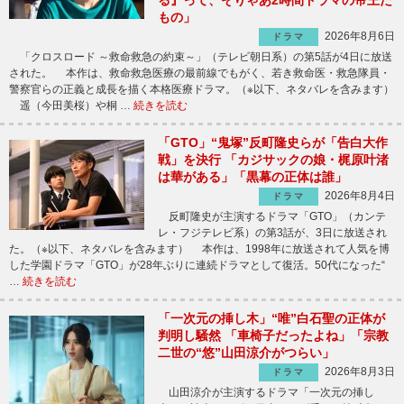
る』って、そりゃあ2時間ドラマの帝王だ
もの」
2026年8月6日
ドラマ
「クロスロード ～救命救急の約束～」（テレビ朝日系）の第5話が4日に放送
された。 本作は、救命救急医療の最前線でもがく、若き救命医・救急隊員・
警察官らの正義と成長を描く本格医療ドラマ。（※以下、ネタバレを含みます）
遥（今田美桜）や桐 …
続きを読む
「GTO」“鬼塚”反町隆史らが「告白大作
戦」を決行 「カジサックの娘・梶原叶渚
は華がある」「黒幕の正体は誰」
2026年8月4日
ドラマ
反町隆史が主演するドラマ「GTO」（カンテ
レ・フジテレビ系）の第3話が、3日に放送され
た。（※以下、ネタバレを含みます） 本作は、1998年に放送されて人気を博
した学園ドラマ「GTO」が28年ぶりに連続ドラマとして復活。50代になった“
…
続きを読む
「一次元の挿し木」“唯”白石聖の正体が
判明し騒然 「車椅子だったよね」「宗教
二世の“悠”山田涼介がつらい」
2026年8月3日
ドラマ
山田涼介が主演するドラマ「一次元の挿し