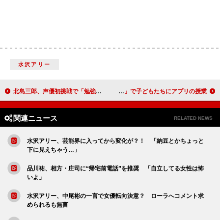
水沢アリー
北島三郎、声優初挑戦で「勉強になった」 子役にも「負けちゃいけねぇ」と笑顔
ハイキング・Ｑ太郎「早く子どもをつくりたい」 吉本「笑楽校」で子どもたちにアプリの授業
関連ニュース
RELATED NEWS
水沢アリー、芸能界に入ってから変化が？！ 「納豆とかちょっと
下に見えちゃう…」
品川祐、相方・庄司に“帰宅前電話”を推奨 「自立してる女性は怖
いよ」
水沢アリー、中尾彬の一言で女優転向決意？ ローラへコメント求
められるも無言