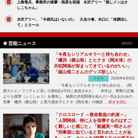
上島竜兵、事務所の後輩・指原を祝福 水沢アリー「推しメンはさ
しこちゃん」
水沢アリー、「今彼氏はいないの」 久住小春、矢口に「体調治し
て」とエール
芸能ニュース
NEWS
「今夜もシリアルキラーと待ち合わせ」
「磯貝（横山裕）とヒナタ（関水渚）の
共犯関係が深まってきているのがいい」
「縦山裕二さんのグッズ欲しい」
2026年8月6日
ドラマ
「今夜もシリアルキラーと待ち合わせ」（関
西テレビ／フジテレビ系）の第6話が5日に放送された。 本作は、警察の正義
よりも復讐（ふくしゅう）を優先し、秘密の共犯関係を結んだ一匹おおかみの
刑事・磯貝（横山裕）と第六感女子ヒナタ（関水渚）の物語 …
続きを読む
「クロスロード ～救命救急の約束～」
「人間関係、特に人を指導するのはすご
く難しいと感じた」「船越英一郎さんが
『刑事面に似ていると言われたことがあ