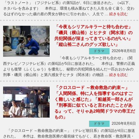
「ラストノート」（フジテレビ系）の第5話が、6日に放送された。（※以下、
ネタバレを含みます） 本作は、環境も積み重ねてきた人生も全く違う、交わ
るはずのなかった歳の差の男女が静かに引かれ合い、人生で …
続きを読む
「今夜もシリアルキラーと待ち合わせ」
「磯貝（横山裕）とヒナタ（関水渚）の
共犯関係が深まってきているのがいい」
「縦山裕二さんのグッズ欲しい」
2026年8月6日
ドラマ
「今夜もシリアルキラーと待ち合わせ」（関
西テレビ／フジテレビ系）の第6話が5日に放送された。 本作は、警察の正義
よりも復讐（ふくしゅう）を優先し、秘密の共犯関係を結んだ一匹おおかみの
刑事・磯貝（横山裕）と第六感女子ヒナタ（関水渚）の物語 …
続きを読む
「クロスロード ～救命救急の約束～」
「人間関係、特に人を指導するのはすご
く難しいと感じた」「船越英一郎さんが
『刑事面に似ていると言われたことがあ
る』って、そりゃあ2時間ドラマの帝王だ
もの」
2026年8月6日
ドラマ
「クロスロード ～救命救急の約束～」（テレビ朝日系）の第5話が4日に放送
された。 本作は、救命救急医療の最前線でもがく、若き救命医・救急隊員・