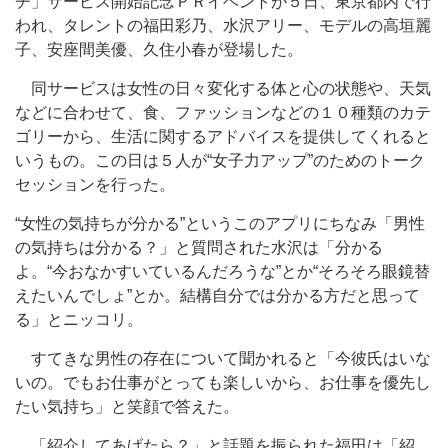
チ」サービス開始記念ＰＲイベントが５日、東京都内で行
われ、タレントの福田彩乃、水沢アリー、モデルの高垣麗
子、安座間美優、久住小春が登場した。
同サービスは女性の日々変化する体と心の状態や、天気
などに合わせて、食、ファッションなどの１０種類のカテ
ゴリーから、生活に関するアドバイスを提供してくれると
いうもの。この日は５人が“女子力アップ”のためのトーク
セッションを行った。
“女性の気持ちが分かる”というこのアプリにちなみ「男性
の気持ちは分かる？」と質問された水沢は「分かる
よ。“今おなかすいているんだろうな”とか“そろそろ眼鏡替
えたいんでしょ”とか。結構自分では分かる方だと思って
る」とニッコリ。
すてきな男性の存在について聞かれると「今彼氏はいな
いの。でもお仕事がとっても楽しいから、お仕事を優先し
たい気持ち」と笑顔で答えた。
「紹介してあげたら？」と話題を振られた福田は「紹