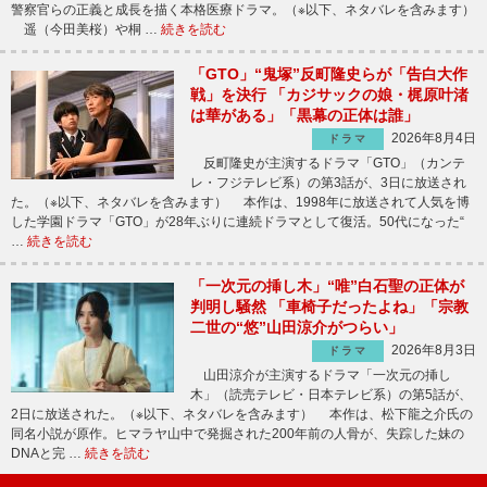
警察官らの正義と成長を描く本格医療ドラマ。（※以下、ネタバレを含みます）
遥（今田美桜）や桐 …
続きを読む
「GTO」“鬼塚”反町隆史らが「告白大作
戦」を決行 「カジサックの娘・梶原叶渚
は華がある」「黒幕の正体は誰」
2026年8月4日
ドラマ
反町隆史が主演するドラマ「GTO」（カンテ
レ・フジテレビ系）の第3話が、3日に放送され
た。（※以下、ネタバレを含みます） 本作は、1998年に放送されて人気を博
した学園ドラマ「GTO」が28年ぶりに連続ドラマとして復活。50代になった“
…
続きを読む
「一次元の挿し木」“唯”白石聖の正体が
判明し騒然 「車椅子だったよね」「宗教
二世の“悠”山田涼介がつらい」
2026年8月3日
ドラマ
山田涼介が主演するドラマ「一次元の挿し
木」（読売テレビ・日本テレビ系）の第5話が、
2日に放送された。（※以下、ネタバレを含みます） 本作は、松下龍之介氏の
同名小説が原作。ヒマラヤ山中で発掘された200年前の人骨が、失踪した妹の
DNAと完 …
続きを読む