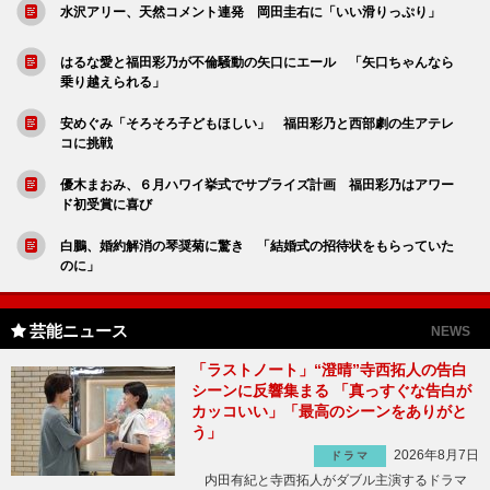
水沢アリー、天然コメント連発 岡田圭右に「いい滑りっぷり」
はるな愛と福田彩乃が不倫騒動の矢口にエール 「矢口ちゃんなら
乗り越えられる」
安めぐみ「そろそろ子どもほしい」 福田彩乃と西部劇の生アテレ
コに挑戦
優木まおみ、６月ハワイ挙式でサプライズ計画 福田彩乃はアワー
ド初受賞に喜び
白鵬、婚約解消の琴奨菊に驚き 「結婚式の招待状をもらっていた
のに」
芸能ニュース
NEWS
「ラストノート」“澄晴”寺西拓人の告白
シーンに反響集まる 「真っすぐな告白が
カッコいい」「最高のシーンをありがと
う」
2026年8月7日
ドラマ
内田有紀と寺西拓人がダブル主演するドラマ