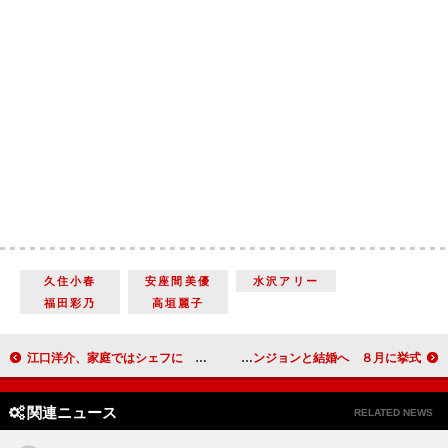
久住小春
安座間美優
水沢アリー
福田彩乃
高垣麗子
江口洋介、家庭ではシェフに 「家族に料理を振る舞うこともあります」
イ・ビョンホンが女優イ・ミンジョンと結婚へ ８月に挙式
関連ニュース
RELATED NEWS