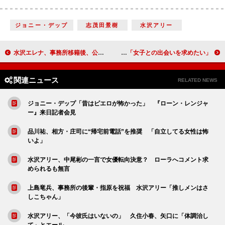
ジョニー・デップ
志茂田景樹
水沢アリー
水沢エレナ、事務所移籍後、公の場に初登場 歌手活動に意欲「自信あります！」
キンコン梶原、プロゴルファー狙うも“体重増加”に挫折 はんにゃ川島は「女子との出会いを求めたい」
関連ニュース
RELATED NEWS
ジョニー・デップ「昔はピエロが怖かった」 『ローン・レンジャ
ー』来日記者会見
品川祐、相方・庄司に“帰宅前電話”を推奨 「自立してる女性は怖
いよ」
水沢アリー、中尾彬の一言で女優転向決意？ ローラへコメント求
められるも無言
上島竜兵、事務所の後輩・指原を祝福 水沢アリー「推しメンはさ
しこちゃん」
水沢アリー、「今彼氏はいないの」 久住小春、矢口に「体調治し
て」とエール