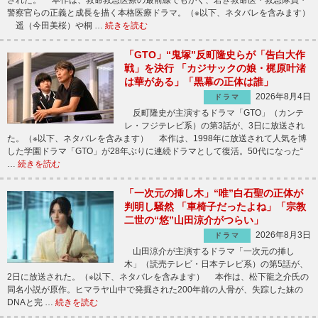
された。 本作は、救命救急医療の最前線でもがく、若き救命医・救急隊員・
警察官らの正義と成長を描く本格医療ドラマ。（※以下、ネタバレを含みます）
遥（今田美桜）や桐 …
続きを読む
「GTO」“鬼塚”反町隆史らが「告白大作
戦」を決行 「カジサックの娘・梶原叶渚
は華がある」「黒幕の正体は誰」
2026年8月4日
ドラマ
反町隆史が主演するドラマ「GTO」（カンテ
レ・フジテレビ系）の第3話が、3日に放送され
た。（※以下、ネタバレを含みます） 本作は、1998年に放送されて人気を博
した学園ドラマ「GTO」が28年ぶりに連続ドラマとして復活。50代になった“
…
続きを読む
「一次元の挿し木」“唯”白石聖の正体が
判明し騒然 「車椅子だったよね」「宗教
二世の“悠”山田涼介がつらい」
2026年8月3日
ドラマ
山田涼介が主演するドラマ「一次元の挿し
木」（読売テレビ・日本テレビ系）の第5話が、
2日に放送された。（※以下、ネタバレを含みます） 本作は、松下龍之介氏の
同名小説が原作。ヒマラヤ山中で発掘された200年前の人骨が、失踪した妹の
DNAと完 …
続きを読む