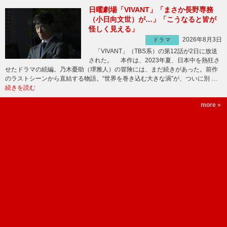
日曜劇場「VIVANT」「まさか長野専務
（小日向文世）が…」「こうなると皆が
怪しく見える」
2026年8月3日
ドラマ
「VIVANT」（TBS系）の第12話が2日に放送
された。 本作は、2023年夏、日本中を熱狂さ
せたドラマの続編。乃木憂助（堺雅人）の冒険には、まだ続きがあった。前作
のラストシーンから直結する物語。“世界を巻き込む大きな渦”が、ついに別 …
続きを読む
more »