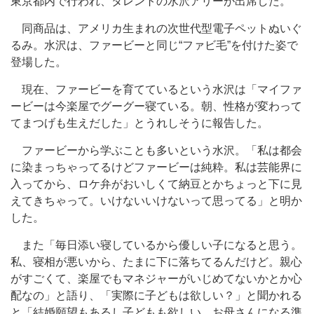
東京都内で行われ、タレントの水沢アリーが出席した。
同商品は、アメリカ生まれの次世代型電子ペットぬいぐ
るみ。水沢は、ファービーと同じ“ファビ毛”を付けた姿で
登場した。
現在、ファービーを育てているという水沢は「マイファ
ービーは今楽屋でグーグー寝ている。朝、性格が変わって
てまつげも生えだした」とうれしそうに報告した。
ファービーから学ぶことも多いという水沢。「私は都会
に染まっちゃってるけどファービーは純粋。私は芸能界に
入ってから、ロケ弁がおいしくて納豆とかちょっと下に見
えてきちゃって。いけないいけないって思ってる」と明か
した。
また「毎日添い寝しているから優しい子になると思う。
私、寝相が悪いから、たまに下に落ちてるんだけど。親心
がすごくて、楽屋でもマネジャーがいじめてないかとか心
配なの」と語り、「実際に子どもは欲しい？」と聞かれる
と「結婚願望もあるし子どもも欲しい。お母さんになる準