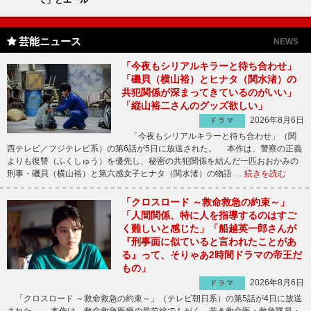
芸能ニュース
NEWS
「今夜もシリアルキラーと待ち合わせ」
「磯貝（横山裕）とヒナタ（関水渚）の
共犯関係が深まってきているのがいい」
「縦山裕二さんのグッズ欲しい」
2026年8月6日
ドラマ
「今夜もシリアルキラーと待ち合わせ」（関
西テレビ／フジテレビ系）の第6話が5日に放送された。 本作は、警察の正義
よりも復讐（ふくしゅう）を優先し、秘密の共犯関係を結んだ一匹おおかみの
刑事・磯貝（横山裕）と第六感女子ヒナタ（関水渚）の物語 …
続きを読む
「クロスロード ～救命救急の約束～」
「人間関係、特に人を指導するのはすご
く難しいと感じた」「船越英一郎さんが
『刑事面に似ていると言われたことがあ
る』って、そりゃあ2時間ドラマの帝王だ
もの」
2026年8月6日
ドラマ
「クロスロード ～救命救急の約束～」（テレビ朝日系）の第5話が4日に放送