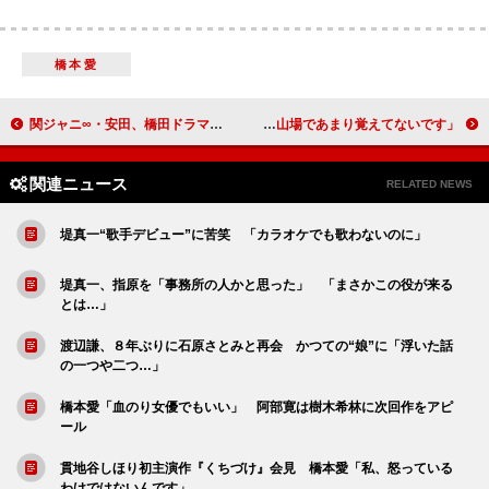
橋本愛
関ジャニ∞・安田、橋田ドラマに出演 橋田さん「眼鏡がない方がかわいい」
夏帆、初めてのホラー作品で貞子超えに挑戦 撮影は「毎日が山場であまり覚えてないです」
関連ニュース
RELATED NEWS
堤真一“歌手デビュー”に苦笑 「カラオケでも歌わないのに」
堤真一、指原を「事務所の人かと思った」 「まさかこの役が来る
とは…」
渡辺謙、８年ぶりに石原さとみと再会 かつての“娘”に「浮いた話
の一つや二つ…」
橋本愛「血のり女優でもいい」 阿部寛は樹木希林に次回作をアピ
ール
貫地谷しほり初主演作『くちづけ』会見 橋本愛「私、怒っている
わけではないんです」