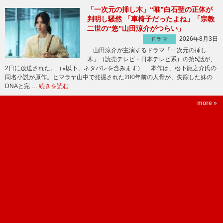
「一次元の挿し木」“唯”白石聖の正体が
判明し騒然 「車椅子だったよね」「宗教
二世の“悠”山田涼介がつらい」
2026年8月3日
ドラマ
山田涼介が主演するドラマ「一次元の挿し
木」（読売テレビ・日本テレビ系）の第5話が、
2日に放送された。（※以下、ネタバレを含みます） 本作は、松下龍之介氏の
同名小説が原作。ヒマラヤ山中で発掘された200年前の人骨が、失踪した妹の
DNAと完 …
続きを読む
more »