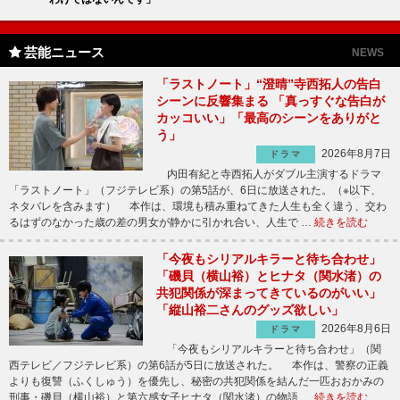
芸能ニュース
NEWS
「ラストノート」“澄晴”寺西拓人の告白
シーンに反響集まる 「真っすぐな告白が
カッコいい」「最高のシーンをありがと
う」
2026年8月7日
ドラマ
内田有紀と寺西拓人がダブル主演するドラマ
「ラストノート」（フジテレビ系）の第5話が、6日に放送された。（※以下、
ネタバレを含みます） 本作は、環境も積み重ねてきた人生も全く違う、交わ
るはずのなかった歳の差の男女が静かに引かれ合い、人生で …
続きを読む
「今夜もシリアルキラーと待ち合わせ」
「磯貝（横山裕）とヒナタ（関水渚）の
共犯関係が深まってきているのがいい」
「縦山裕二さんのグッズ欲しい」
2026年8月6日
ドラマ
「今夜もシリアルキラーと待ち合わせ」（関
西テレビ／フジテレビ系）の第6話が5日に放送された。 本作は、警察の正義
よりも復讐（ふくしゅう）を優先し、秘密の共犯関係を結んだ一匹おおかみの
刑事・磯貝（横山裕）と第六感女子ヒナタ（関水渚）の物語 …
続きを読む