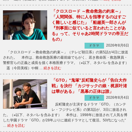
「クロスロード ～救命救急の約束～」
「人間関係、特に人を指導するのはすご
く難しいと感じた」「船越英一郎さんが
『刑事面に似ていると言われたことがあ
る』って、そりゃあ2時間ドラマの帝王だ
もの」
2026年8月6日
ドラマ
「クロスロード ～救命救急の約束～」（テレビ朝日系）の第5話が4日に放送
された。 本作は、救命救急医療の最前線でもがく、若き救命医・救急隊員・
警察官らの正義と成長を描く本格医療ドラマ。（※以下、ネタバレを含みます）
遥（今田美桜）や桐 …
続きを読む
「GTO」“鬼塚”反町隆史らが「告白大作
戦」を決行 「カジサックの娘・梶原叶渚
は華がある」「黒幕の正体は誰」
2026年8月4日
ドラマ
反町隆史が主演するドラマ「GTO」（カンテ
レ・フジテレビ系）の第3話が、3日に放送され
た。（※以下、ネタバレを含みます） 本作は、1998年に放送されて人気を博
した学園ドラマ「GTO」が28年ぶりに連続ドラマとして復活。50代になった“
…
続きを読む