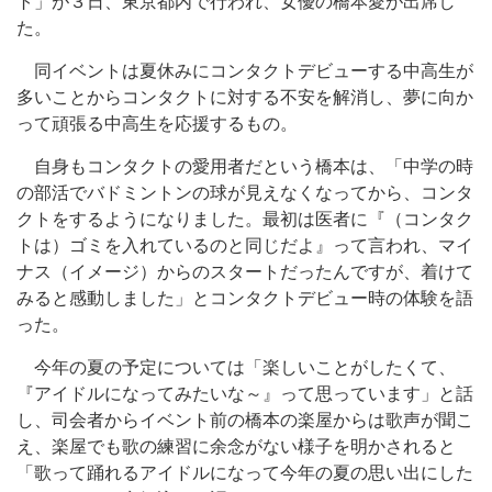
ト」が３日、東京都内で行われ、女優の橋本愛が出席し
た。
同イベントは夏休みにコンタクトデビューする中高生が
多いことからコンタクトに対する不安を解消し、夢に向か
って頑張る中高生を応援するもの。
自身もコンタクトの愛用者だという橋本は、「中学の時
の部活でバドミントンの球が見えなくなってから、コンタ
クトをするようになりました。最初は医者に『（コンタク
トは）ゴミを入れているのと同じだよ』って言われ、マイ
ナス（イメージ）からのスタートだったんですが、着けて
みると感動しました」とコンタクトデビュー時の体験を語
った。
今年の夏の予定については「楽しいことがしたくて、
『アイドルになってみたいな～』って思っています」と話
し、司会者からイベント前の橋本の楽屋からは歌声が聞こ
え、楽屋でも歌の練習に余念がない様子を明かされると
「歌って踊れるアイドルになって今年の夏の思い出にした