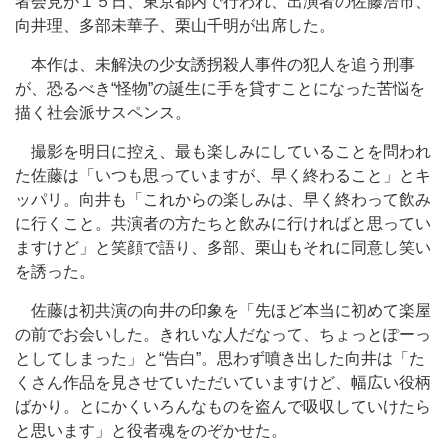
者会見が１５日、東京都内で行われ、出演者の佐藤浩市、
向井理、多部未華子、栗山千明が出席した。
本作は、未解決の少女誘拐殺人事件の犯人を追う刑事
が、恐るべき“怪物”の誕生に手を貸すことになった苦悩を
描く社会派サスペンス。
撮影を明日に控え、最も楽しみにしていることを問われ
た佐藤は「いつも思っていますが、早く終わること」とキ
ッパリ。向井も「これからの楽しみは、早く終わって飲み
に行くこと。共演者の方たちと飲みに行ければと思ってい
ますけど」と笑顔で語り、多部、栗山もそれに同意し笑い
を誘った。
佐藤は初共演の向井の印象を「先ほど本当に初めて楽屋
の前でお会いした。きれいな人だなって、ちょっとぽーっ
としてしまった」と“告白”。思わず噴き出した向井は「た
くさん作品を見させていただいていますけど、幅広い役柄
ばかり。とにかくいろんなものを盗んで吸収していけたら
と思います」と役者魂をのぞかせた。