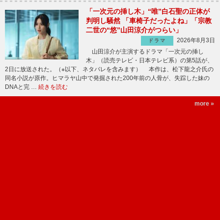
「一次元の挿し木」“唯”白石聖の正体が
判明し騒然 「車椅子だったよね」「宗教
二世の“悠”山田涼介がつらい」
2026年8月3日
ドラマ
山田涼介が主演するドラマ「一次元の挿し
木」（読売テレビ・日本テレビ系）の第5話が、
2日に放送された。（※以下、ネタバレを含みます） 本作は、松下龍之介氏の
同名小説が原作。ヒマラヤ山中で発掘された200年前の人骨が、失踪した妹の
DNAと完 …
続きを読む
more »