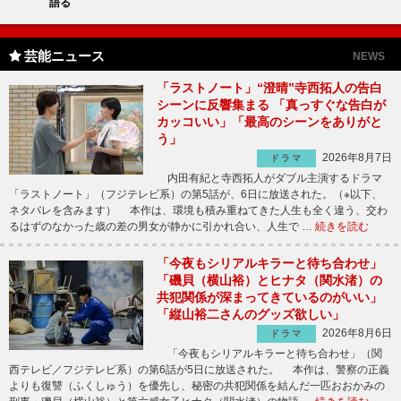
語る
芸能ニュース
NEWS
「ラストノート」“澄晴”寺西拓人の告白
シーンに反響集まる 「真っすぐな告白が
カッコいい」「最高のシーンをありがと
う」
2026年8月7日
ドラマ
内田有紀と寺西拓人がダブル主演するドラマ
「ラストノート」（フジテレビ系）の第5話が、6日に放送された。（※以下、
ネタバレを含みます） 本作は、環境も積み重ねてきた人生も全く違う、交わ
るはずのなかった歳の差の男女が静かに引かれ合い、人生で …
続きを読む
「今夜もシリアルキラーと待ち合わせ」
「磯貝（横山裕）とヒナタ（関水渚）の
共犯関係が深まってきているのがいい」
「縦山裕二さんのグッズ欲しい」
2026年8月6日
ドラマ
「今夜もシリアルキラーと待ち合わせ」（関
西テレビ／フジテレビ系）の第6話が5日に放送された。 本作は、警察の正義
よりも復讐（ふくしゅう）を優先し、秘密の共犯関係を結んだ一匹おおかみの