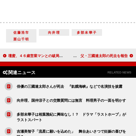
佐藤浩市
向井理
多部未華子
栗山千明
壇蜜、４６歳営業マンとの破局を告白 「最後はぎくしゃくして、けんかも」
佐藤浩市が緊急会見「りんとした顔に見えた」 父・三國連太郎の死去を報告
関連ニュース
RELATED NEWS
俳優の三國連太郎さんが死去 『飢餓海峡』などで名演技を披露
向井理、国仲涼子との交際質問には無言 料理男子の一面を明かす
多部未華子は相葉雅紀に興味なし！？ ドラマ「ラストホープ」が
ラストスパート
吉瀬美智子「流星に願いを込めた」 舞台あいさつで妊娠の喜びを