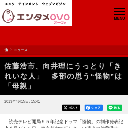
MENU
ニュース
佐藤浩市、向井理にうっとり「き
れいな人」 多部の思う“怪物”は
「母親」
2013年4月15日 / 15:41
ポスト
シェア
送る
読売テレビ開局５５年記念ドラマ「怪物」の制作発表記