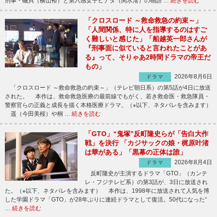
刑事・磯貝（横山裕）と第六感女子ヒナタ（関水渚）の物語 …
続きを読む
「クロスロード ～救命救急の約束～」
「人間関係、特に人を指導するのはすご
く難しいと感じた」「船越英一郎さんが
『刑事面に似ていると言われたことがあ
る』って、そりゃあ2時間ドラマの帝王だ
もの」
2026年8月6日
ドラマ
「クロスロード ～救命救急の約束～」（テレビ朝日系）の第5話が4日に放送
された。 本作は、救命救急医療の最前線でもがく、若き救命医・救急隊員・
警察官らの正義と成長を描く本格医療ドラマ。（※以下、ネタバレを含みます）
遥（今田美桜）や桐 …
続きを読む
「GTO」“鬼塚”反町隆史らが「告白大作
戦」を決行 「カジサックの娘・梶原叶渚
は華がある」「黒幕の正体は誰」
2026年8月4日
ドラマ
反町隆史が主演するドラマ「GTO」（カンテ
レ・フジテレビ系）の第3話が、3日に放送され
た。（※以下、ネタバレを含みます） 本作は、1998年に放送されて人気を博
した学園ドラマ「GTO」が28年ぶりに連続ドラマとして復活。50代になった“
…
続きを読む