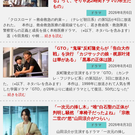
る』って、そりゃあ2時間ドラマの帝王だ
もの」
2026年8月6日
ドラマ
「クロスロード ～救命救急の約束～」（テレビ朝日系）の第5話が4日に放送
された。 本作は、救命救急医療の最前線でもがく、若き救命医・救急隊員・
警察官らの正義と成長を描く本格医療ドラマ。（※以下、ネタバレを含みます）
遥（今田美桜）や桐 …
続きを読む
「GTO」“鬼塚”反町隆史らが「告白大作
戦」を決行 「カジサックの娘・梶原叶渚
は華がある」「黒幕の正体は誰」
2026年8月4日
ドラマ
反町隆史が主演するドラマ「GTO」（カンテ
レ・フジテレビ系）の第3話が、3日に放送され
た。（※以下、ネタバレを含みます） 本作は、1998年に放送されて人気を博
した学園ドラマ「GTO」が28年ぶりに連続ドラマとして復活。50代になった“
…
続きを読む
「一次元の挿し木」“唯”白石聖の正体が
判明し騒然 「車椅子だったよね」「宗教
二世の“悠”山田涼介がつらい」
2026年8月3日
ドラマ
山田涼介が主演するドラマ「一次元の挿し