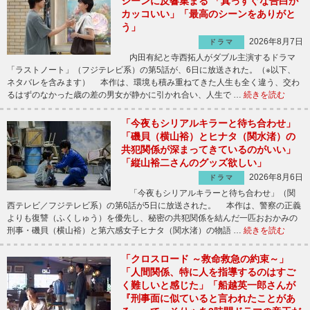
シーンに反響集まる 「真っすぐな告白が
カッコいい」「最高のシーンをありがと
う」
2026年8月7日
ドラマ
内田有紀と寺西拓人がダブル主演するドラマ
「ラストノート」（フジテレビ系）の第5話が、6日に放送された。（※以下、
ネタバレを含みます） 本作は、環境も積み重ねてきた人生も全く違う、交わ
るはずのなかった歳の差の男女が静かに引かれ合い、人生で …
続きを読む
「今夜もシリアルキラーと待ち合わせ」
「磯貝（横山裕）とヒナタ（関水渚）の
共犯関係が深まってきているのがいい」
「縦山裕二さんのグッズ欲しい」
2026年8月6日
ドラマ
「今夜もシリアルキラーと待ち合わせ」（関
西テレビ／フジテレビ系）の第6話が5日に放送された。 本作は、警察の正義
よりも復讐（ふくしゅう）を優先し、秘密の共犯関係を結んだ一匹おおかみの
刑事・磯貝（横山裕）と第六感女子ヒナタ（関水渚）の物語 …
続きを読む
「クロスロード ～救命救急の約束～」
「人間関係、特に人を指導するのはすご
く難しいと感じた」「船越英一郎さんが
『刑事面に似ていると言われたことがあ