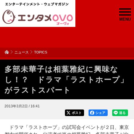
MENU
ニュース
TOPICS
多部未華子は相葉雅紀に興味な
し！？ ドラマ「ラストホープ」
がラストスパート
2013年3月2日 / 16:41
ポスト
シェア
送る
ドラマ「ラストホープ」の試写会イベントが２日、東京