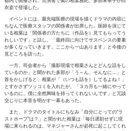
都内で開催され、出演者で嵐の相葉雅紀、多部未華子が白
衣姿で登場した。
イベントには、最先端医療の現場を描くドラマの内容に
ちなんで医療スタッフの関係者が出席した。医師を演じて
いる相葉は「関係者の方たちに（作品を）見てもらってう
れしいです」と話し、「最終回に向けてサスペンスの要素
が多くなっていきます。ここから一山あります」と今後の
見どころを語った。
一方、司会者から「撮影現場で相葉さんとどんな話をし
ているのか」と聞かれた多部が「う～ん、そんなに…」と
首をかしげると、相葉が「（いつも話を）してるよね！」
とすかさずツッコミを入れたが、「３カ月も一緒にやって
いるのに、僕に全然興味を持ってくれないんです」と冗談
交じりに本音を明かす一幕もあった。
また、ドラマのタイトルにちなみ「自分にとっての“ラ
ストホープ”は？」と聞かれた相葉は「毎日遅刻せずに現
場に来られるのは、マネジャーさんが必死に起こしてくれ