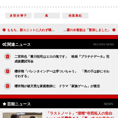
多部未華子
嵐
相葉雅紀
ももち、新ユニットに入れず嘆く 「ソロで桃の木を植えます」
なあ坊豆腐＠那奈、初の写真集で七変化 初披露の水着姿は「緊張しました」
関連ニュース
RELATED NEWS
二宮和也「豊川悦司はエロの塊です」 映画『プラチナデータ』完
成披露試写会
櫻井翔「バレンタインデーは浮ついちゃう」 「男の子は妙にそわ
そわする」
櫻井翔が破天荒な家庭教師に ドラマ「家族ゲーム」が復活
芸能ニュース
NEWS
「ラストノート」“澄晴”寺西拓人の告白