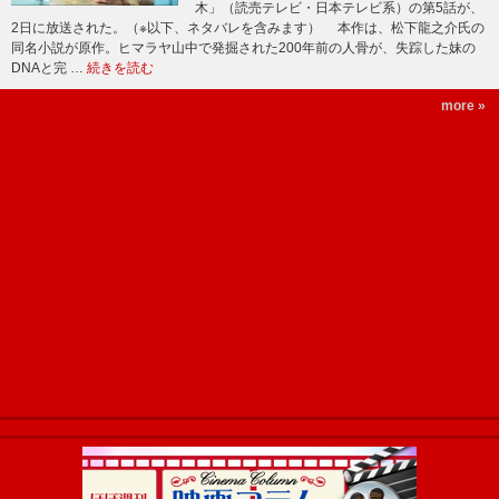
木」（読売テレビ・日本テレビ系）の第5話が、
2日に放送された。（※以下、ネタバレを含みます） 本作は、松下龍之介氏の
同名小説が原作。ヒマラヤ山中で発掘された200年前の人骨が、失踪した妹の
DNAと完 …
続きを読む
more »