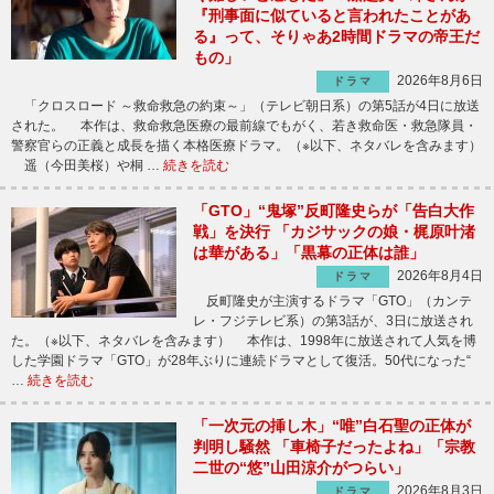
『刑事面に似ていると言われたことがあ
る』って、そりゃあ2時間ドラマの帝王だ
もの」
2026年8月6日
ドラマ
「クロスロード ～救命救急の約束～」（テレビ朝日系）の第5話が4日に放送
された。 本作は、救命救急医療の最前線でもがく、若き救命医・救急隊員・
警察官らの正義と成長を描く本格医療ドラマ。（※以下、ネタバレを含みます）
遥（今田美桜）や桐 …
続きを読む
「GTO」“鬼塚”反町隆史らが「告白大作
戦」を決行 「カジサックの娘・梶原叶渚
は華がある」「黒幕の正体は誰」
2026年8月4日
ドラマ
反町隆史が主演するドラマ「GTO」（カンテ
レ・フジテレビ系）の第3話が、3日に放送され
た。（※以下、ネタバレを含みます） 本作は、1998年に放送されて人気を博
した学園ドラマ「GTO」が28年ぶりに連続ドラマとして復活。50代になった“
…
続きを読む
「一次元の挿し木」“唯”白石聖の正体が
判明し騒然 「車椅子だったよね」「宗教
二世の“悠”山田涼介がつらい」
2026年8月3日
ドラマ