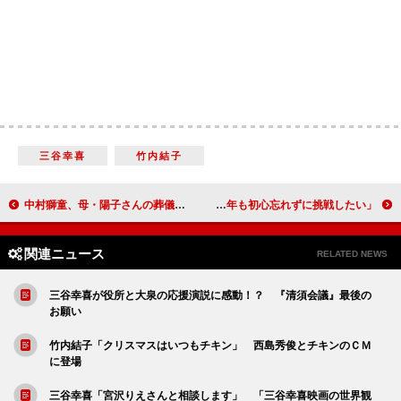
三谷幸喜
竹内結子
中村獅童、母・陽子さんの葬儀で号泣 「お母さん…本当にありがとう」
蛯原友里、憧れのクリスマスは海外のイルミネーション 「来年も初心忘れずに挑戦したい」
関連ニュース
RELATED NEWS
三谷幸喜が役所と大泉の応援演説に感動！？ 『清須会議』最後の
お願い
竹内結子「クリスマスはいつもチキン」 西島秀俊とチキンのＣＭ
に登場
三谷幸喜「宮沢りえさんと相談します」 「三谷幸喜映画の世界観