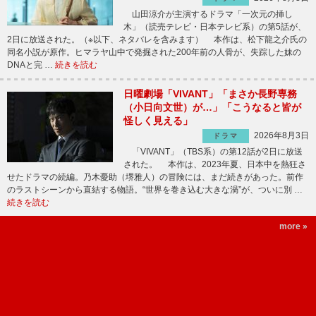
山田涼介が主演するドラマ「一次元の挿し
木」（読売テレビ・日本テレビ系）の第5話が、
2日に放送された。（※以下、ネタバレを含みます） 本作は、松下龍之介氏の
同名小説が原作。ヒマラヤ山中で発掘された200年前の人骨が、失踪した妹の
DNAと完 …
続きを読む
日曜劇場「VIVANT」「まさか長野専務
（小日向文世）が…」「こうなると皆が
怪しく見える」
2026年8月3日
ドラマ
「VIVANT」（TBS系）の第12話が2日に放送
された。 本作は、2023年夏、日本中を熱狂さ
せたドラマの続編。乃木憂助（堺雅人）の冒険には、まだ続きがあった。前作
のラストシーンから直結する物語。“世界を巻き込む大きな渦”が、ついに別 …
続きを読む
more »