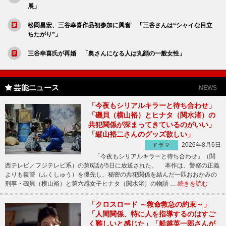
展」
松岡昌宏、三谷幸喜作品初参加に興奮 「三谷さんは“シャイな目立
ちたがり”」
三谷幸喜氏が再婚 「奥さんになる人は丸顔の一般女性」
芸能ニュース
NEWS
「今夜もシリアルキラーと待ち合わせ」
「磯貝（横山裕）とヒナタ（関水渚）の
共犯関係が深まってきているのがいい」
「縦山裕二さんのグッズ欲しい」
2026年8月6日
ドラマ
「今夜もシリアルキラーと待ち合わせ」（関
西テレビ／フジテレビ系）の第6話が5日に放送された。 本作は、警察の正義
よりも復讐（ふくしゅう）を優先し、秘密の共犯関係を結んだ一匹おおかみの
刑事・磯貝（横山裕）と第六感女子ヒナタ（関水渚）の物語 …
続きを読む
「クロスロード ～救命救急の約束～」
「人間関係、特に人を指導するのはすご
く難しいと感じた」「船越英一郎さんが