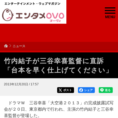
MENU
ニュース
竹内結子が三谷幸喜監督に直訴
「台本を早く仕上げてください」
2013年12月20日 / 17:57
ポスト
シェア
送る
ドラマＷ 三谷幸喜「大空港２０１３」の完成披露試写
会が２０日、東京都内で行われ、主演の竹内結子と三谷幸
喜監督が登場した。