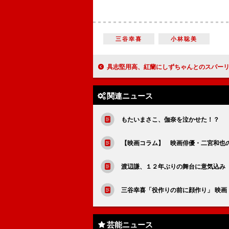
三谷幸喜
小林聡美
具志堅用高、紅蘭にしずちゃんとのスパーリング提案 タイトル間違え、
関連ニュース
もたいまさこ、伽奈を泣かせた！？ 
【映画コラム】 映画俳優・二宮和也の
渡辺謙、１２年ぶりの舞台に意気込み
三谷幸喜「役作りの前に顔作り」 映画
芸能ニュース