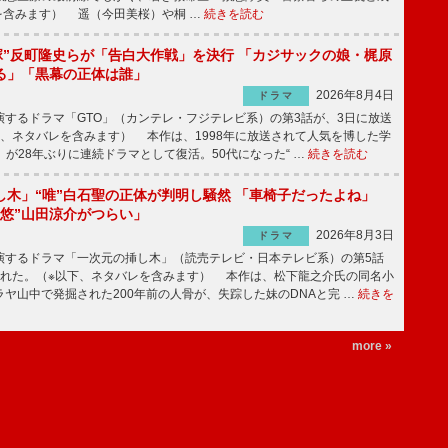
を含みます） 遥（今田美桜）や桐 …
続きを読む
鬼塚”反町隆史らが「告白大作戦」を決行 「カジサックの娘・梶原
る」「黒幕の正体は誰」
2026年8月4日
ドラマ
するドラマ「GTO」（カンテレ・フジテレビ系）の第3話が、3日に放送
下、ネタバレを含みます） 本作は、1998年に放送されて人気を博した学
」が28年ぶりに連続ドラマとして復活。50代になった“ …
続きを読む
し木」“唯”白石聖の正体が判明し騒然 「車椅子だったよね」
“悠”山田涼介がつらい」
2026年8月3日
ドラマ
するドラマ「一次元の挿し木」（読売テレビ・日本テレビ系）の第5話
された。（※以下、ネタバレを含みます） 本作は、松下龍之介氏の同名小
ヤ山中で発掘された200年前の人骨が、失踪した妹のDNAと完 …
続きを
more »