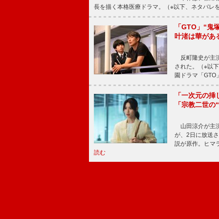
長を描く本格医療ドラマ。（※以下、ネタバレ
「GTO」“
叶渚は華があ
反町隆史が主演
された。（※以
園ドラマ「GTO
「一次元の挿
「宗教二世の
山田涼介が主演
が、2日に放送
説が原作。ヒマラ
読む