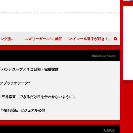
てんやわんや
岩崎名美が“ＷＯＷＯＷリーガール”に就任 「ネイマール選手が好き！」
RELATED NEWS
「パンとスープとネコ日和」完成披露
“プラチナデータ”
 三谷幸喜「できるだけ目を合わせないように」
『清須会議』ビジュアル公開
NEWS