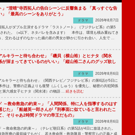
ト」“澄晴”寺西拓人の告白シーンに反響集まる 「真っすぐな告
い」「最高のシーンをありがとう」
2026年8月7日
ドラマ
拓人がダブル主演するドラマ「ラストノート」（フジテレビ系）の第5
送された。（※以下、ネタバレを含みます） 本作は、環境も積み重ねてき
う、交わるはずのなかった歳の差の男女が静かに引かれ合い、人生で …
アルキラーと待ち合わせ」「磯貝（横山裕）とヒナタ（関水
係が深まってきているのがいい」「縦山裕二さんのグッズ欲し
2026年8月6日
ドラマ
ルキラーと待ち合わせ」（関西テレビ／フジテレビ系）の第6話が5日に
本作は、警察の正義よりも復讐（ふくしゅう）を優先し、秘密の共犯関係
と第六感女子ヒナタ（関水渚）の物語 …
続きを読む
ド ～救命救急の約束～」「人間関係、特に人を指導するのはす
感じた」「船越英一郎さんが『刑事面に似ていると言われたこ
て、そりゃあ2時間ドラマの帝王だもの」
2026年8月6日
ドラマ
 ～救命救急の約束～」（テレビ朝日系）の第5話が4日に放送された。
急医療の最前線でもがく、若き救命医・救急隊員・警察官らの正義と成