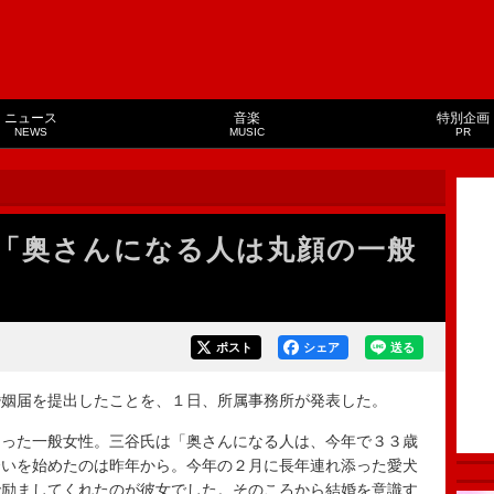
ニュース
音楽
特別企画
NEWS
MUSIC
PR
「奥さんになる人は丸顔の一般
ポスト
シェア
送る
姻届を提出したことを、１日、所属事務所が発表した。
った一般女性。三谷氏は「奥さんになる人は、今年で３３歳
合いを始めたのは昨年から。今年の２月に長年連れ添った愛犬
で励ましてくれたのが彼女でした。そのころから結婚を意識す