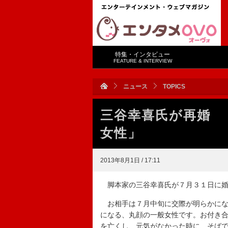
特集・インタビュー
FEATURE & INTERVIEW
ニュース
TOPICS
三谷幸喜氏が再婚 
女性」
2013年8月1日 / 17:11
脚本家の三谷幸喜氏が７月３１日に婚
お相手は７月中旬に交際が明らかにな
になる、丸顔の一般女性です。お付き
を亡くし、元気がなかった時に、そば