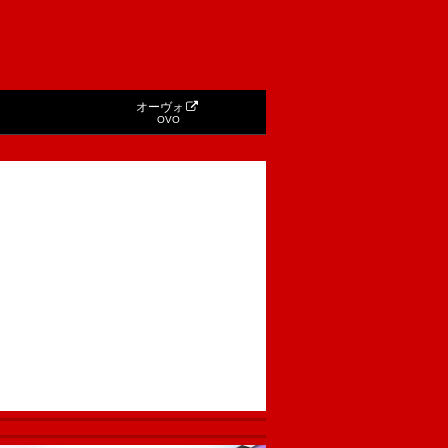
オーヴォ
OVO