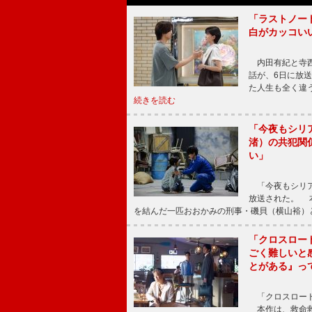
「ラストノー
白がカッコい
内田有紀と寺西
話が、6日に放
た人生も全く違
続きを読む
「今夜もシリ
渚）の共犯関
い」
「今夜もシリア
放送された。 
を結んだ一匹おおかみの刑事・磯貝（横山裕）
「クロスロー
ごく難しいと
とがある』っ
「クロスロード
本作は、救命救