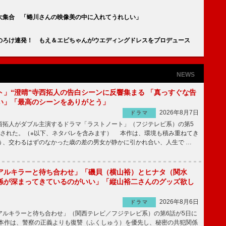
大集合 「蜷川さんの映像美の中に入れてうれしい」
のろけ連発！ もえ＆エビちゃんがウエディングドレスをプロデュース
NEWS
ト」“澄晴”寺西拓人の告白シーンに反響集まる 「真っすぐな告
い」「最高のシーンをありがとう」
2026年8月7日
ドラマ
拓人がダブル主演するドラマ「ラストノート」（フジテレビ系）の第5
送された。（※以下、ネタバレを含みます） 本作は、環境も積み重ねてき
う、交わるはずのなかった歳の差の男女が静かに引かれ合い、人生で …
アルキラーと待ち合わせ」「磯貝（横山裕）とヒナタ（関水
係が深まってきているのがいい」「縦山裕二さんのグッズ欲し
2026年8月6日
ドラマ
ルキラーと待ち合わせ」（関西テレビ／フジテレビ系）の第6話が5日に
本作は、警察の正義よりも復讐（ふくしゅう）を優先し、秘密の共犯関係