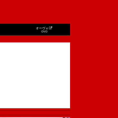
オーヴォ
OVO