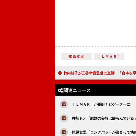
蛯原友里
ＩＬＭＡＲＩ
竹内結子が三谷幸喜監督に直訴 「台本を早く仕上げて
関連ニュース
ＩＬＭＡＲＩが番組ナビゲーターに 
押切もえ「結婚の妄想は膨らんでいる
蛯原友里「ロングパットが決まって快感