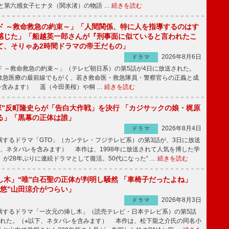
と第六感女子ヒナタ（関水渚）の物語 …
続きを読む
ド ～救命救急の約束～」「人間関係、特に人を指導するのはす
感じた」「船越英一郎さんが『刑事面に似ていると言われたこ
て、そりゃあ2時間ドラマの帝王だもの」
2026年8月6日
ドラマ
 ～救命救急の約束～」（テレビ朝日系）の第5話が4日に放送された。
急医療の最前線でもがく、若き救命医・救急隊員・警察官らの正義と成
を含みます） 遥（今田美桜）や桐 …
続きを読む
鬼塚”反町隆史らが「告白大作戦」を決行 「カジサックの娘・梶原
る」「黒幕の正体は誰」
2026年8月4日
ドラマ
するドラマ「GTO」（カンテレ・フジテレビ系）の第3話が、3日に放送
下、ネタバレを含みます） 本作は、1998年に放送されて人気を博した学
」が28年ぶりに連続ドラマとして復活。50代になった“ …
続きを読む
し木」“唯”白石聖の正体が判明し騒然 「車椅子だったよね」
“悠”山田涼介がつらい」
2026年8月3日
ドラマ
するドラマ「一次元の挿し木」（読売テレビ・日本テレビ系）の第5話
された。（※以下、ネタバレを含みます） 本作は、松下龍之介氏の同名小