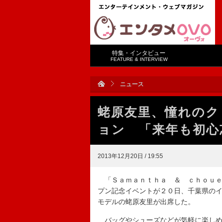
特集・インタビュー
FEATURE & INTERVIEW
ニュース
蛯原友里、憧れのク
ョン 「来年も初心
2013年12月20日 / 19:55
「Ｓａｍａｎｔｈａ ＆ ｃｈｏｕｅ
プン記念イベントが２０日、千葉県の
モデルの蛯原友里が出席した。
バッグやシューズなどが気軽に楽しめ