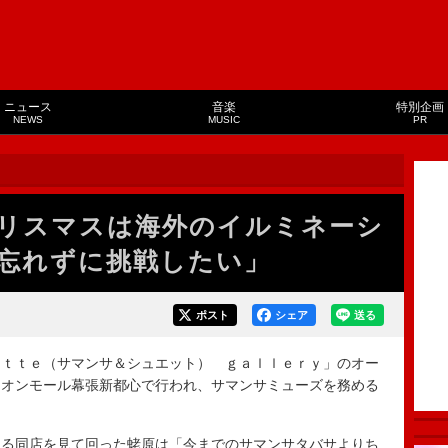
ニュース
音楽
特別企画
NEWS
MUSIC
PR
リスマスは海外のイルミネーシ
忘れずに挑戦したい」
ポスト
シェア
送る
ｔｔｅ（サマンサ＆シュエット） ｇａｌｌｅｒｙ」のオー
イオンモール幕張新都心で行われ、サマンサミューズを務める
る同店を見て回った蛯原は「今までのサマンサタバサよりち