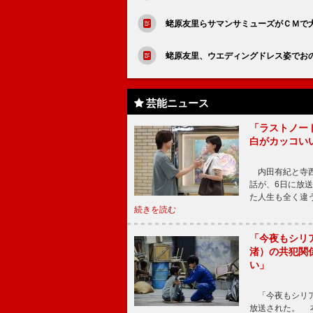
蛯原友里らサマンサミューズがＣＭで
蛯原友里、ウエディングドレス姿でお
芸能ニュース
「ラストノー
白がカッコい
内田有紀と寺西
話が、6日に放
た人生も全く違
続きを読む
「今夜もシリ
渚）の共犯関
い」
「今夜もシリア
放送された。 