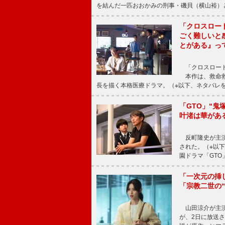
を結んだ一匹おおかみの刑事・磯貝（横山裕）
「クロスロー
ごく難しいと
とがある』っ
「クロスロード
本作は、救命救
長を描く本格医療ドラマ。（※以下、ネタバレ
「GTO」“
叶渚は華があ
反町隆史が主演
された。（※以
園ドラマ「GTO
「一次元の挿
「宗教二世の
山田涼介が主演
が、2日に放送