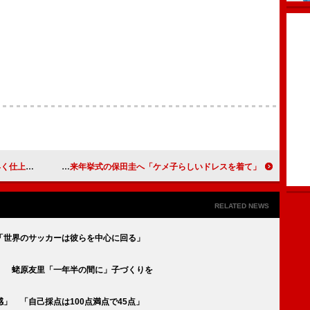
ください」
藤本美貴、サマンサタバサとコラボバッグ発売 来年挙式の保田圭へ「ケメ子らしいドレスを着て」
RELATED NEWS
「世界のサッカーは彼らを中心に回る」
」 蛯原友里「一年半の間に」子づくりを
」 「自己採点は100点満点で45点」