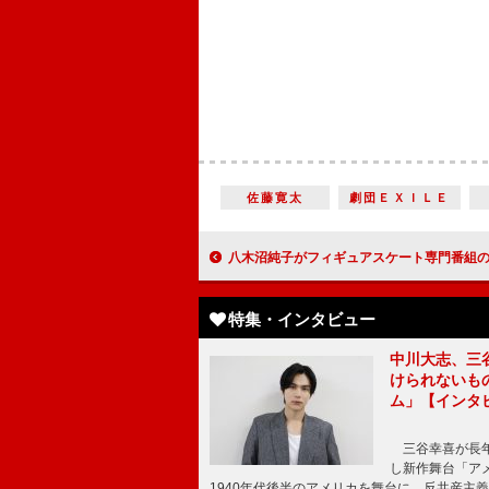
佐藤寛太
劇団ＥＸＩＬＥ
八木沼純子がフィギュアスケート専門番組のメーン司会 選手の意外な素顔、大会の舞台裏などエピソ
特集・インタビュー
中川大志、三
けられないもの
ム」【インタ
三谷幸喜が長年
し新作舞台「アメ
1940年代後半のアメリカを舞台に、反共産主義