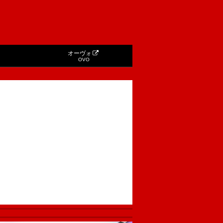
オーヴォ
OVO