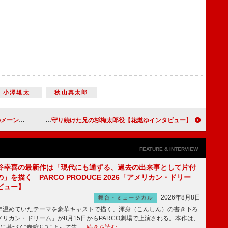
小澤雄太
秋山真太郎
ード満載で放送中
【花燃ゆインタビュー】原田泰造「松陰を家族がどう支えたかを見てほしい」 吉田松陰を温かく見守り続けた兄の杉梅太郎役
FEATURE & INTERVIEW
谷幸喜の最新作は「現代にも通ずる、過去の出来事として片付
」を描く PARCO PRODUCE 2026「アメリカン・ドリー
ビュー】
2026年8月8日
舞台・ミュージカル
温めていたテーマを豪華キャストで描く、渾身（こんしん）の書き下ろ
リカン・ドリーム」が8月15日からPARCO劇場で上演される。本作は、
に基づく“赤狩り”によって告 …
続きを読む