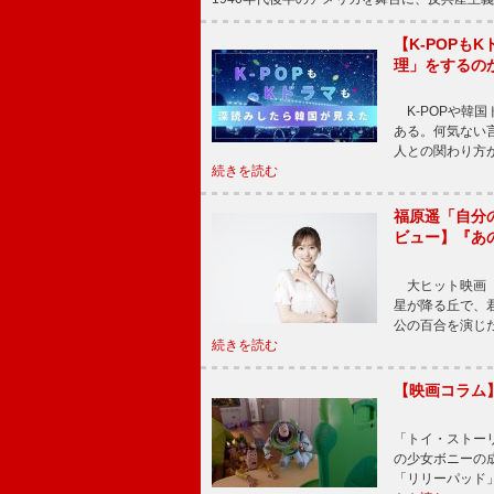
【K-POP
理」をするの
K-POPや韓
ある。何気ない
人との関わり方
続きを読む
福原遥「自分
ビュー】『あ
大ヒット映画『
星が降る丘で、
公の百合を演じ
続きを読む
【映画コラム
「トイ・ストーリ
の少女ボニーの
「リリーパッド