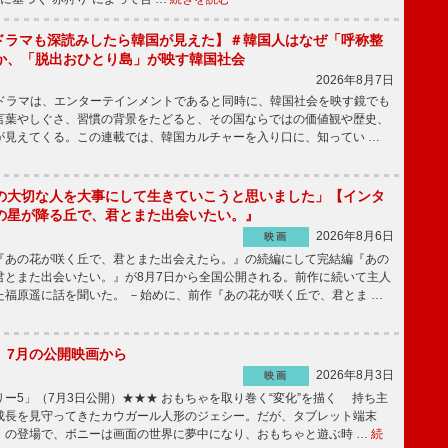
もKドラマも深読みしたら韓国が見えた】＃韓国人はなぜ「呼称整
か、「脱出おひとり島」が映す韓国社会
2026年8月7日
国ドラマは、エンターテインメントであると同時に、韓国社会を映す鏡でも
言葉やしぐさ、習慣の背景をたどると、その国ならではの価値観や歴史、
が見えてくる。この連載では、韓国カルチャーを入り口に、知ってい …
の大切な人を大事にして生きていこうと思いました」【インタ
の星が降る丘で、君とまた出会いたい。』
2026年8月6日
映画
あの花が咲く丘で、君とまた出会えたら。』の続編にして完結編『あの
君とまた出会いたい。』が8月7日から全国公開される。前作に続いて主人
た福原遥に話を聞いた。 －始めに、前作『あの花が咲く丘で、君とま …
】7月の公開映画から
2026年8月3日
映画
ー5」（7月3日公開）★★★ おもちゃを取り巻く“変化”を描く 持ち主
成長を見守ってきたカウガール人形のジェシー。だが、タブレット端末
」の登場で、ボニーは画面の世界に夢中になり、おもちゃと遊ぶ時 …
続