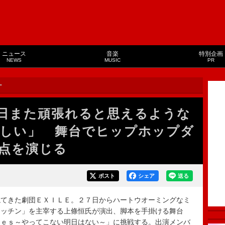
ニュース
音楽
特別企画
NEWS
MUSIC
PR
ー
日また頑張れると思えるような
しい」 舞台でヒップホップダ
点を演じる
ポスト
シェア
送る
てきた劇団ＥＸＩＬＥ。２７日からハートウオーミングなミ
キッチン」を主宰する上條恒氏が演出、脚本を手掛ける舞台
ｉｅｓ～やってこない明日はない～」に挑戦する。出演メンバ