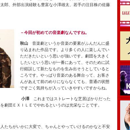
真太郎、外部出演経験も豊富な小澤雄太、若手の注目株の佐藤
－今回が初めての音楽劇なんですね。
秋山
音楽劇というか音楽の要素がふんだんに盛
り込まれた作品です。より多くの人に楽しんでい
ただきたいという思いが強いです。劇団を大きく
したいという思いが一番にあって、そのために試
行錯誤して新たなものを生み出そうとしていると
ころです。やっぱり音楽のある舞台って、お客さ
んがあえて前のめりにならなくても、普通の状態
ですごく気持ちが入っていきやすいですからね。
小澤
これまではストレートな芝居ばかりだった
観を劇団ＥＸＩＬＥでやれるというのは光栄なことです。
人たちがいかに大変で、ちゃんとやっていけるのかなと不安