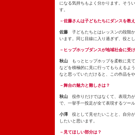
になる気持ちもよく分かります。そう
す。
－佐藤さんは子どもたちにダンスを教
佐藤
子どもたちとはレッスンの段階か
います。同じ目線に入り過ぎず、役と
－ヒップホップダンスが地域社会に受
秋山
もっとヒップホップを柔軟に見て
などを積極的に見に行ってもらえるよ
なと思っていただけると、この作品を
－舞台の魅力と難しさは？
秋山
役作りだけではなくて、表現力が
で、一挙手一投足が全て表現するツー
小澤
役として見せたいことと、自分が
したいと思います。
－見てほしい部分は？