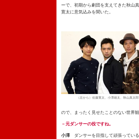
ーで、初期から劇団を支えてきた秋山
寛太に意気込みを聞いた。
（左から）佐藤寛太、小澤雄太、秋山真太郎
ので、まったく見せたことのない世界
－元ダンサーの役ですね。
小澤
ダンサーを目指して頑張っている