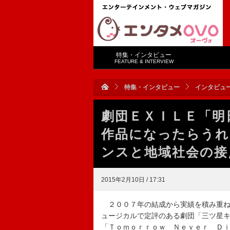
特集・インタビュー
FEATURE & INTERVIEW
特集・インタビュー
インタビュ
劇団ＥＸＩＬＥ「明
作品になったらうれ
ンスと地域社会の接
2015年2月10日 / 17:31
２００７年の結成から実績を積み重ね
ュージカルで定評のある劇団「三ツ星
「Ｔｏｍｏｒｒｏｗ Ｎｅｖｅｒ Ｄ