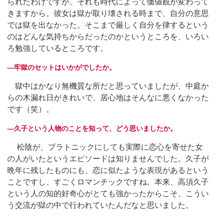
られたわけですが、それも時代によって価値観が変わって
きますから。彼女は獄が取り壊される時まで、自分の意思
では獄を出なかった。そこまで厳しく自分を律するという
のはどんな気持ちからだったのかというところを、いろい
ろ勉強しているところです。
―牢獄のセットはいかがでしたか。
獄中はかなり無機質な所だと思っていましたが、中庭か
らの木漏れ日がきれいで、居心地はそんなに悪くなかった
です（笑）。
―久子という人物のことを知って、どう思いましたか。
松陰が、プラトニックにしても実際に恋心を寄せた女
の人がいたというエピソードは知りませんでした。久子が
晩年に残したものにも、恋に似たような表現があるという
ことですし、すごくロマンチックですね。本来、高須久子
という人の知的好奇心がとても強かったからこそ、こうい
う交流が獄の中で行われていたんだなと思いました。