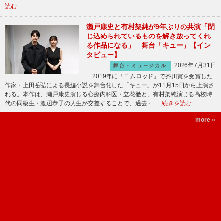
読む
瀬戸康史と有村架純が9年ぶりの共演「閉
じ込められているものを解き放ってくれ
る作品になる」 舞台「キュー」【イン
タビュー】
2026年7月31日
舞台・ミュージカル
2019年に「ニムロッド」で芥川賞を受賞した
作家・上田岳弘による長編小説を舞台化した「キュー」が11月15日から上演さ
れる。本作は、瀬戸康史演じる心療内科医・立花徹と、有村架純演じる高校時
代の同級生・渡辺恭子の人生が交差することで、過去・ …
続きを読む
more »