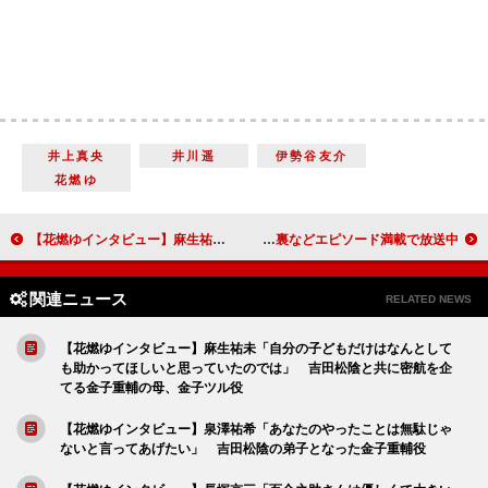
井上真央
井川遥
伊勢谷友介
花燃ゆ
【花燃ゆインタビュー】麻生祐未「自分の子どもだけはなんとしても助かってほしいと思っていたのでは」 吉田松陰と共に密航を企てる金子重輔の母、金子ツル役
八木沼純子がフィギュアスケート専門番組のメーン司会 選手の意外な素顔、大会の舞台裏などエピソード満載で放送中
関連ニュース
RELATED NEWS
【花燃ゆインタビュー】麻生祐未「自分の子どもだけはなんとして
も助かってほしいと思っていたのでは」 吉田松陰と共に密航を企
てる金子重輔の母、金子ツル役
【花燃ゆインタビュー】泉澤祐希「あなたのやったことは無駄じゃ
ないと言ってあげたい」 吉田松陰の弟子となった金子重輔役