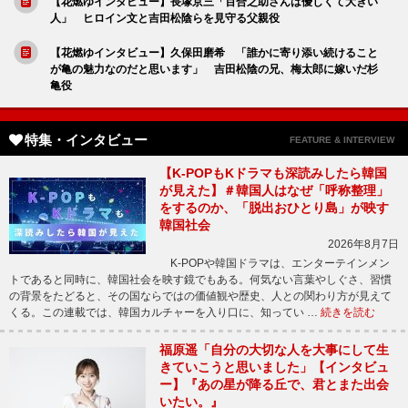
【花燃ゆインタビュー】長塚京三「百合之助さんは優しくて大きい
人」 ヒロイン文と吉田松陰らを見守る父親役
【花燃ゆインタビュー】久保田磨希 「誰かに寄り添い続けること
が亀の魅力なのだと思います」 吉田松陰の兄、梅太郎に嫁いだ杉
亀役
特集・インタビュー
FEATURE & INTERVIEW
【K-POPもKドラマも深読みしたら韓国
が見えた】＃韓国人はなぜ「呼称整理」
をするのか、「脱出おひとり島」が映す
韓国社会
2026年8月7日
K-POPや韓国ドラマは、エンターテインメン
トであると同時に、韓国社会を映す鏡でもある。何気ない言葉やしぐさ、習慣
の背景をたどると、その国ならではの価値観や歴史、人との関わり方が見えて
くる。この連載では、韓国カルチャーを入り口に、知ってい …
続きを読む
福原遥「自分の大切な人を大事にして生
きていこうと思いました」【インタビュ
ー】『あの星が降る丘で、君とまた出会
いたい。』