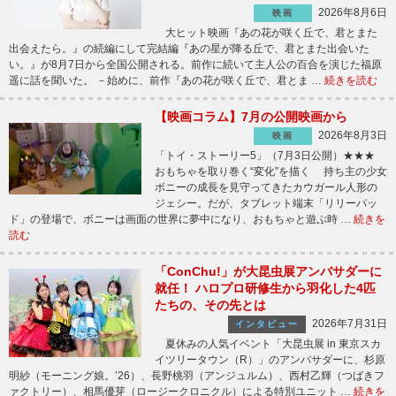
2026年8月6日
映画
大ヒット映画『あの花が咲く丘で、君とまた
出会えたら。』の続編にして完結編『あの星が降る丘で、君とまた出会いた
い。』が8月7日から全国公開される。前作に続いて主人公の百合を演じた福原
遥に話を聞いた。 －始めに、前作『あの花が咲く丘で、君とま …
続きを読む
【映画コラム】7月の公開映画から
2026年8月3日
映画
「トイ・ストーリー5」（7月3日公開）★★★
おもちゃを取り巻く“変化”を描く 持ち主の少女
ボニーの成長を見守ってきたカウガール人形の
ジェシー。だが、タブレット端末「リリーパッ
ド」の登場で、ボニーは画面の世界に夢中になり、おもちゃと遊ぶ時 …
続きを
読む
「ConChu!」が大昆虫展アンバサダーに
就任！ ハロプロ研修生から羽化した4匹
たちの、その先とは
2026年7月31日
インタビュー
夏休みの人気イベント「大昆虫展 in 東京スカ
イツリータウン（R）」のアンバサダーに、杉原
明紗（モーニング娘。’26）、長野桃羽（アンジュルム）、西村乙輝（つばきフ
ァクトリー）、相馬優芽（ロージークロニクル）による特別ユニット …
続きを