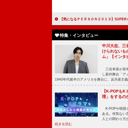
【気になるＰＥＲＳＯＮ２０１３】SUPER☆GiRLS前島亜美＆田中美麗 ドラマ「超
特集・インタビュー
中川大志、三
けられないもの
ム」【インタ
三谷幸喜が長年
し新作舞台「アメ
1940年代後半のアメリカを舞台に、反共産主義
【K-POP
理」をするの
K-POPや韓
ある。何気ない
人との関わり方
続きを読む