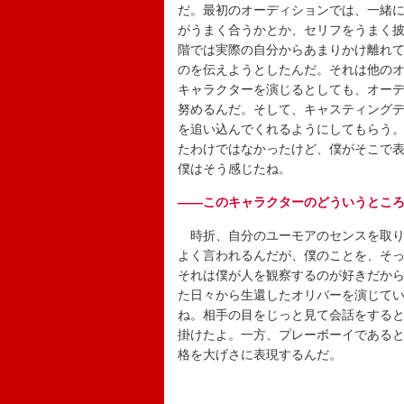
だ。最初のオーディションでは、一緒
がうまく合うかとか、セリフをうまく
階では実際の自分からあまりかけ離れ
のを伝えようとしたんだ。それは他の
キャラクターを演じるとしても、オー
努めるんだ。そして、キャスティング
を追い込んでくれるようにしてもらう
たわけではなかったけど、僕がそこで
僕はそう感じたね。
――このキャラクターのどういうとこ
時折、自分のユーモアのセンスを取り
よく言われるんだが、僕のことを、そ
それは僕が人を観察するのが好きだか
た日々から生還したオリバーを演じて
ね。相手の目をじっと見て会話をする
掛けたよ。一方、プレーボーイである
格を大げさに表現するんだ。