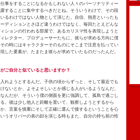
に仕事をすることになるかもしれない人々のパーソナリティー
披露することに集中するべきだとね。そういうわけで、その段
ているわけではない人物として演じた。自信、熱意といったも
オーディションとさほど違うわけではなく、毎回たとえどんな
ディションの行われる部屋で、あるカリスマ性を表現しようと
ディレクター、プロデューサーたちに、彼らが求める方向に僕
。その時にはキャラクターそのものにそこまで注意を払ってい
表現した要素が、たまたま彼らが求めていたものだったんだ。
ろがご自分と似ていると思いますか？
入れようとするんだ。子供の頃からずっと、そして最近でも
っけないとか、よそよそしいとか感じる人がいるようなんだ。
らなんだが、そういう僕の側面を更に強調して、孤島で過ごし
いる。彼は少し他人と距離を置いて、観察しようとするから
とか、言葉を慎重にそして正確に選んで接するということを心
というオリバーの表の顔を演じる時もまた、自分の持ち前の性