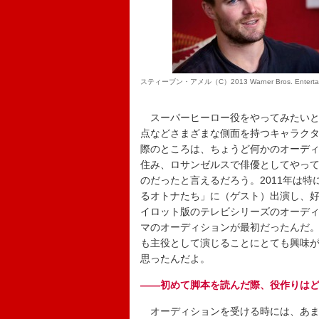
スティーブン・アメル（C）2013 Warner Bros. Entertainment 
スーパーヒーロー役をやってみたいと
点などさまざまな側面を持つキャラク
際のところは、ちょうど何かのオーデ
住み、ロサンゼルスで俳優としてやって
のだったと言えるだろう。2011年は
るオトナたち」に（ゲスト）出演し、
イロット版のテレビシリーズのオーデ
マのオーディションが最初だったんだ
も主役として演じることにとても興味
思ったんだよ。
――初めて脚本を読んだ際、役作りは
オーディションを受ける時には、あま