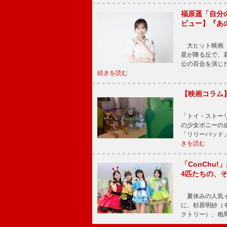
福原遥「自分
ビュー】『あ
大ヒット映画『
星が降る丘で、
公の百合を演じ
続きを読む
【映画コラム
「トイ・ストーリ
の少女ボニーの
「リリーパッド
きを読む
「ConChu
4匹たちの、
夏休みの人気イ
に、杉原明紗（
クトリー）、相