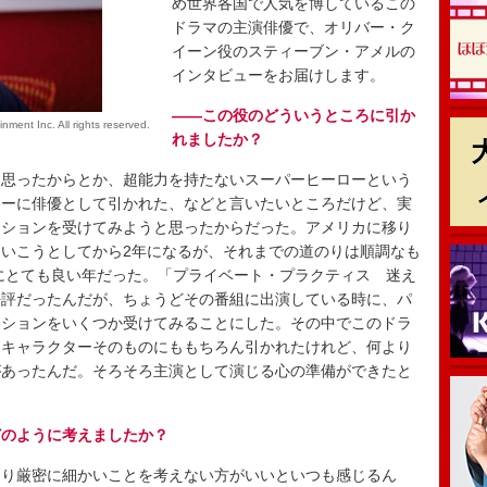
め世界各国で人気を博しているこの
ドラマの主演俳優で、オリバー・ク
イーン役のスティーブン・アメルの
インタビューをお届けします。
――この役のどういうところに引か
Inc. All rights reserved.
れましたか？
思ったからとか、超能力を持たないスーパーヒーローという
ターに俳優として引かれた、などと言いたいところだけど、実
ィションを受けてみようと思ったからだった。アメリカに移り
いこうとしてから2年になるが、それまでの道のりは順調なも
特にとても良い年だった。「プライベート・プラクティス 迷え
好評だったんだが、ちょうどその番組に出演している時に、パ
ィションをいくつか受けてみることにした。その中でこのドラ
。キャラクターそのものにももちろん引かれたけれど、何より
があったんだ。そろそろ主演として演じる心の準備ができたと
どのように考えましたか？
り厳密に細かいことを考えない方がいいといつも感じるん