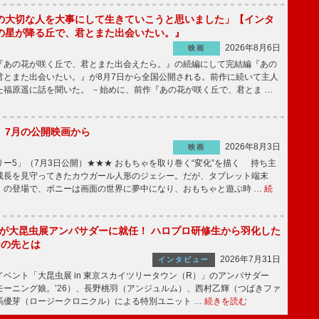
の大切な人を大事にして生きていこうと思いました」【インタ
の星が降る丘で、君とまた出会いたい。』
2026年8月6日
映画
あの花が咲く丘で、君とまた出会えたら。』の続編にして完結編『あの
君とまた出会いたい。』が8月7日から全国公開される。前作に続いて主人
た福原遥に話を聞いた。 －始めに、前作『あの花が咲く丘で、君とま …
】7月の公開映画から
2026年8月3日
映画
ー5」（7月3日公開）★★★ おもちゃを取り巻く“変化”を描く 持ち主
成長を見守ってきたカウガール人形のジェシー。だが、タブレット端末
」の登場で、ボニーは画面の世界に夢中になり、おもちゃと遊ぶ時 …
続
!」が大昆虫展アンバサダーに就任！ ハロプロ研修生から羽化した
その先とは
2026年7月31日
インタビュー
ベント「大昆虫展 in 東京スカイツリータウン（R）」のアンバサダー
モーニング娘。’26）、長野桃羽（アンジュルム）、西村乙輝（つばきファ
馬優芽（ロージークロニクル）による特別ユニット …
続きを読む