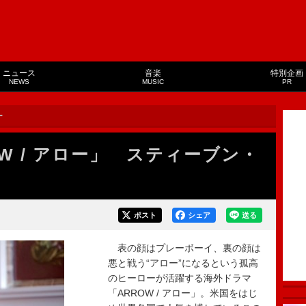
ニュース
音楽
特別企画
NEWS
MUSIC
PR
ー
W / アロー」 スティーブン・
ポスト
シェア
送る
表の顔はプレーボーイ、裏の顔は
悪と戦う“アロー”になるという孤高
のヒーローが活躍する海外ドラマ
「ARROW / アロー」。米国をはじ