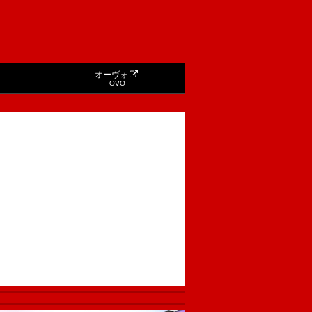
オーヴォ
OVO