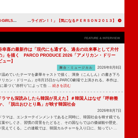
絶☆絶叫ランド」
【気になるＰＥＲＳＯＮ２０１３】新川優愛 ドラマ「衝撃ゴウライガン！！」
FEATURE & INTERVIEW
谷幸喜の最新作は「現代にも通ずる、過去の出来事として片付
」を描く PARCO PRODUCE 2026「アメリカン・ドリー
ビュー】
2026年8月8日
舞台・ミュージカル
温めていたテーマを豪華キャストで描く、渾身（こんしん）の書き下ろ
リカン・ドリーム」が8月15日からPARCO劇場で上演される。本作は、
に基づく“赤狩り”によって告 …
続きを読む
もKドラマも深読みしたら韓国が見えた】＃韓国人はなぜ「呼称整
か、「脱出おひとり島」が映す韓国社会
2026年8月7日
国ドラマは、エンターテインメントであると同時に、韓国社会を映す鏡でも
言葉やしぐさ、習慣の背景をたどると、その国ならではの価値観や歴史、
が見えてくる。この連載では、韓国カルチャーを入り口に、知ってい …