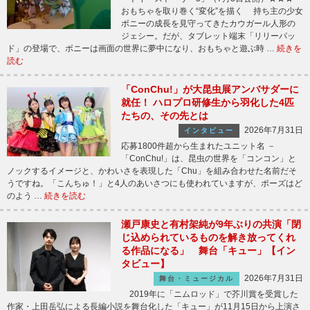
おもちゃを取り巻く“変化”を描く 持ち主の少女
ボニーの成長を見守ってきたカウガール人形の
ジェシー。だが、タブレット端末「リリーパッ
ド」の登場で、ボニーは画面の世界に夢中になり、おもちゃと遊ぶ時 …
続きを
読む
「ConChu!」が大昆虫展アンバサダーに
就任！ ハロプロ研修生から羽化した4匹
たちの、その先とは
2026年7月31日
インタビュー
応募1800件超から生まれたユニット名 －
「ConChu!」は、昆虫の世界を「コンコン」と
ノックするイメージと、かわいさを表現した「Chu」を組み合わせた名前だそ
うですね。「こんちゅ！」と4人のあいさつにも使われていますが、ポーズはど
のよう …
続きを読む
瀬戸康史と有村架純が9年ぶりの共演「閉
じ込められているものを解き放ってくれ
る作品になる」 舞台「キュー」【イン
タビュー】
2026年7月31日
舞台・ミュージカル
2019年に「ニムロッド」で芥川賞を受賞した
作家・上田岳弘による長編小説を舞台化した「キュー」が11月15日から上演さ