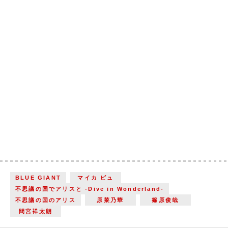
BLUE GIANT
マイカ ピュ
不思議の国でアリスと -Dive in Wonderland-
不思議の国のアリス
原菜乃華
篠原俊哉
間宮祥太朗