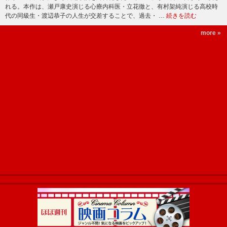
れる。本作は、瀬戸康史演じる心療内科医・立花徹と、有村架純演じる高校時
代の同級生・渡辺恭子の人生が交差することで、過去・ …
続きを読む
more »