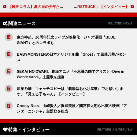
【映画コラム】夏の日の少年たちが頑張る映画『ベスト・キッド：レジェンズ』『蔵のある街』『海辺へ行く道』
小池栄子、45歳を目前に控えて見据える未来「小池栄子が出ているから見てみようかなと思ってもらえる存在でいたい」 劇団☆新感線「爆烈忠臣蔵〜桜吹雪 THUNDERSTRUCK」【インタビュー】
関連ニュース
RELATED NEWS
東方神起、20周年記念ライブが映像化 ジャズ漫画『BLUE
GIANT』とのコラボも
BABYMONSTERの日本オリジナル曲「Ghost」で原菜乃華がダン
ス
SEKAI NO OWARI、劇場アニメ『不思議の国でアリスと -Dive in
Wonderland-』主題歌を担当
原菜乃華「キャッチコピーは『劇場型お化け屋敷』でお願いしま
す」『見える子ちゃん』【インタビュー】
Creepy Nuts、山崎賢人／浜辺美波／間宮祥太朗ら出演の映画『ア
ンダーニンジャ』主題歌を担当
特集・インタビュー
FEATURE & INTERVIEW