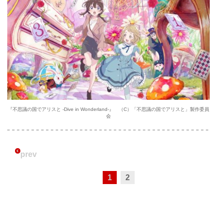
『不思議の国でアリスと -Dive in Wonderland-』 （C）「不思議の国でアリスと」製作委員
会
prev
1
2