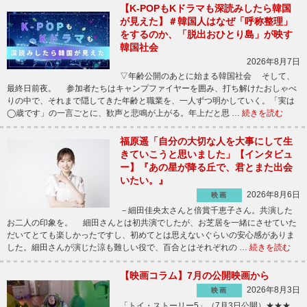
【K-POPもKドラマも深読みしたら韓国
が見えた】＃韓国人はなぜ「呼称整理」
をするのか、「脱出おひとり島」が映す
韓国社会
2026年8月7日
▽年齢公開のあとに始まる韓国社会 そして、
最終日前夜。 参加者たちはキャンプファイヤーを囲み、打ち解けたおしゃべ
りの中で、それまで隠してきた年齢と職業を、一人ずつ明かしていく。「実は
◯歳です」の一言ごとに、歓声と悲鳴が上がる。年上だと思 …
続きを読む
福原遥「自分の大切な人を大事にして生
きていこうと思いました」【インタビュ
ー】『あの星が降る丘で、君とまた出会
いたい。』
2026年8月6日
映画
－細田佳央太さんと倍賞千恵子さん。共演した
お二人の印象を。 細田さんとは初共演でしたが、お芝居を一緒にさせていた
だいてとても楽しかったですし、初めてとは思えないぐらいの安心感がありま
した。細田さんが演じた涼も難しい役で、百合とはそれぞれの …
続きを読む
【映画コラム】7月の公開映画から
2026年8月3日
映画
「トイ・ストーリー5」（7月3日公開）★★★