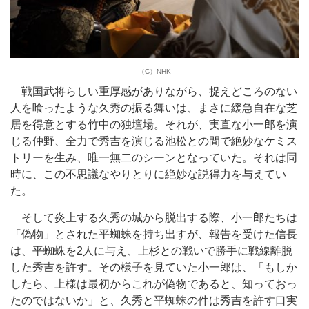
（C）NHK
戦国武将らしい重厚感がありながら、捉えどころのない
人を喰ったような久秀の振る舞いは、まさに緩急自在な芝
居を得意とする竹中の独壇場。それが、実直な小一郎を演
じる仲野、全力で秀吉を演じる池松との間で絶妙なケミス
トリーを生み、唯一無二のシーンとなっていた。それは同
時に、この不思議なやりとりに絶妙な説得力を与えてい
た。
そして炎上する久秀の城から脱出する際、小一郎たちは
「偽物」とされた平蜘蛛を持ち出すが、報告を受けた信長
は、平蜘蛛を2人に与え、上杉との戦いで勝手に戦線離脱
した秀吉を許す。その様子を見ていた小一郎は、「もしか
したら、上様は最初からこれが偽物であると、知っておっ
たのではないか」と、久秀と平蜘蛛の件は秀吉を許す口実