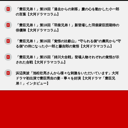
「豊臣兄弟！」第19回「過去からの刺客」慶の心を動かした小一郎
の言葉【大河ドラマコラム】
「豊臣兄弟！」第18回「羽柴兄弟！」新登場した羽柴家臣団期待の
俳優陣【大河ドラマコラム】
「豊臣兄弟！」第16回「覚悟の比叡山」“守られる側”の農民から“守
る側”の侍になった小一郎と藤吉郎の覚悟【大河ドラマコラム】
「豊臣兄弟！」第15回「姉川大合戦」登場人物それぞれの覚悟が示
された合戦【大河ドラマコラム】
浜辺美波「池松壮亮さんから様々な刺激をいただいています」大河
ドラマ初出演で豊臣秀吉の妻・寧々を好演【大河ドラマ「豊臣兄
弟！」インタビュー】