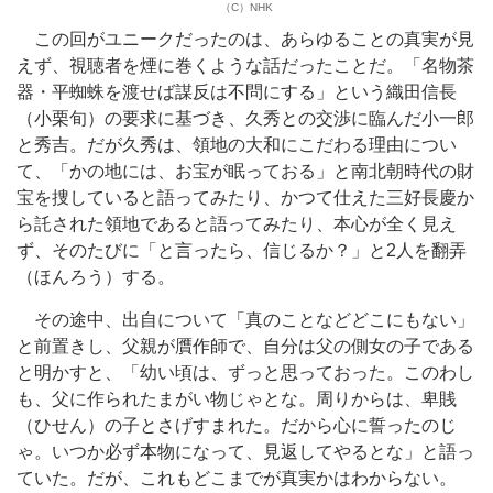
（C）NHK
この回がユニークだったのは、あらゆることの真実が見
えず、視聴者を煙に巻くような話だったことだ。「名物茶
器・平蜘蛛を渡せば謀反は不問にする」という織田信長
（小栗旬）の要求に基づき、久秀との交渉に臨んだ小一郎
と秀吉。だが久秀は、領地の大和にこだわる理由につい
て、「かの地には、お宝が眠っておる」と南北朝時代の財
宝を捜していると語ってみたり、かつて仕えた三好長慶か
ら託された領地であると語ってみたり、本心が全く見え
ず、そのたびに「と言ったら、信じるか？」と2人を翻弄
（ほんろう）する。
その途中、出自について「真のことなどどこにもない」
と前置きし、父親が贋作師で、自分は父の側女の子である
と明かすと、「幼い頃は、ずっと思っておった。このわし
も、父に作られたまがい物じゃとな。周りからは、卑賎
（ひせん）の子とさげすまれた。だから心に誓ったのじ
ゃ。いつか必ず本物になって、見返してやるとな」と語っ
ていた。だが、これもどこまでが真実かはわからない。