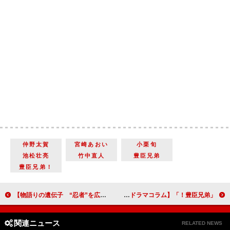
仲野太賀
宮崎あおい
小栗旬
池松壮亮
竹中直人
豊臣兄弟
豊臣兄弟！
【物語りの遺伝子 “忍者”を広めた講談・玉田家ストーリー】（14）梅は飛び
「豊臣兄弟！」第21回「風雲！竹田城」小一郎を際立たせる２人の軍師の知恵比べ【大河ドラマコラム】
関連ニュース
RELATED NEWS