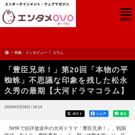
MENU
特集・インタビュー
コラム
「豊臣兄弟！」第20回「本物の平
蜘蛛」不思議な印象を残した松永
久秀の最期【大河ドラマコラム】
2026年5月28日 / 16:14
ポスト
シェア
送る
NHKで好評放送中の大河ドラマ「豊臣兄弟！」。戦国