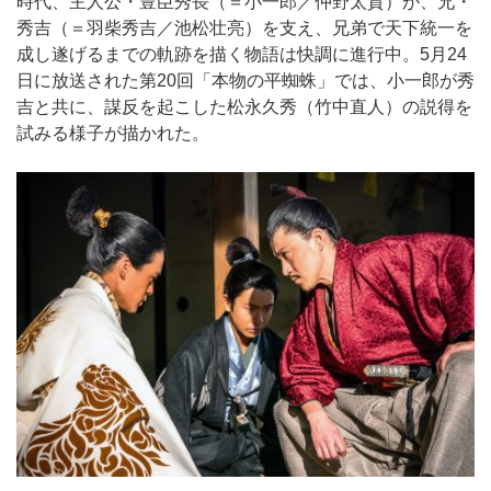
時代、主人公・豊臣秀長（＝小一郎／仲野太賀）が、兄・
秀吉（＝羽柴秀吉／池松壮亮）を支え、兄弟で天下統一を
成し遂げるまでの軌跡を描く物語は快調に進行中。5月24
日に放送された第20回「本物の平蜘蛛」では、小一郎が秀
吉と共に、謀反を起こした松永久秀（竹中直人）の説得を
試みる様子が描かれた。