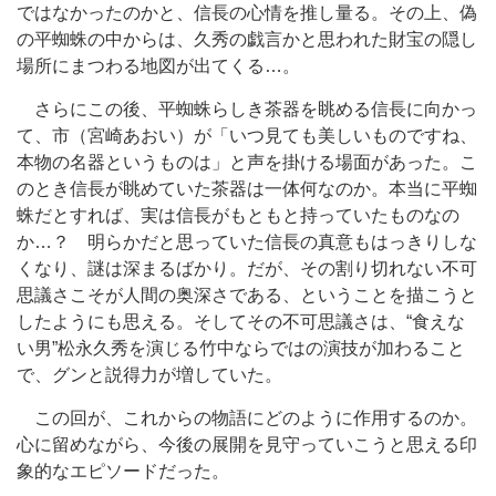
ではなかったのかと、信長の心情を推し量る。その上、偽
の平蜘蛛の中からは、久秀の戯言かと思われた財宝の隠し
場所にまつわる地図が出てくる…。
さらにこの後、平蜘蛛らしき茶器を眺める信長に向かっ
て、市（宮崎あおい）が「いつ見ても美しいものですね、
本物の名器というものは」と声を掛ける場面があった。こ
のとき信長が眺めていた茶器は一体何なのか。本当に平蜘
蛛だとすれば、実は信長がもともと持っていたものなの
か…？ 明らかだと思っていた信長の真意もはっきりしな
くなり、謎は深まるばかり。だが、その割り切れない不可
思議さこそが人間の奥深さである、ということを描こうと
したようにも思える。そしてその不可思議さは、“食えな
い男”松永久秀を演じる竹中ならではの演技が加わること
で、グンと説得力が増していた。
この回が、これからの物語にどのように作用するのか。
心に留めながら、今後の展開を見守っていこうと思える印
象的なエピソードだった。