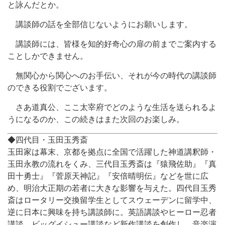
と詠んだとか。
講談師の話を全部信じないようにお願いします。
講談師には、皆様を知的好奇心の扉の前までご案内する
ことしかできません。
無関心から関心へのお手伝い、それが今の時代の講談師
のできる役割でございます。
さあ道真公、ここ太宰府でどのような生活を送られるよ
うになるのか、この続きはまた次回のお楽しみ。
◆四代目・玉田玉秀斎
玉田家は幕末、京都を拠点に全国で活躍した神道講釈師・
玉田永教の流れをくみ、三代目玉秀斎は『猿飛佐助』『真
田十勇士』『菅原天神記』『安倍晴明伝』などを世に広
め、明治大正期の若者に大きな影響を与えた。四代目玉秀
斎はロータリー交換留学生としてスウェーデンに留学中、
逆に日本に興味を持ち講談師に。英語講談やヒーロー忍者
講談、ビッグイシュー講談など新作講談を創作し、音楽演