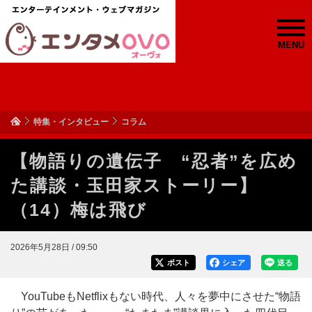
MENU
特集・インタビュー
コラム
【物語りの遺伝子 “忍者”を広め
た講談・玉田家ストーリー】
（14）梅は飛び
2026年5月28日 / 09:50
ポスト
シェア
送る
YouTubeもNetflixもない時代、人々を夢中にさせた“物語