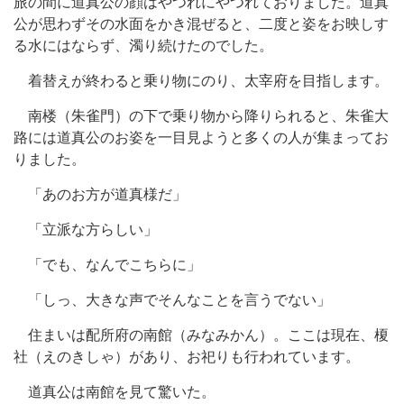
旅の間に道真公の顔はやつれにやつれておりました。道真
公が思わずその水面をかき混ぜると、二度と姿をお映しす
る水にはならず、濁り続けたのでした。
着替えが終わると乗り物にのり、太宰府を目指します。
南楼（朱雀門）の下で乗り物から降りられると、朱雀大
路には道真公のお姿を一目見ようと多くの人が集まってお
りました。
「あのお方が道真様だ」
「立派な方らしい」
「でも、なんでこちらに」
「しっ、大きな声でそんなことを言うでない」
住まいは配所府の南館（みなみかん）。ここは現在、榎
社（えのきしゃ）があり、お祀りも行われています。
道真公は南館を見て驚いた。