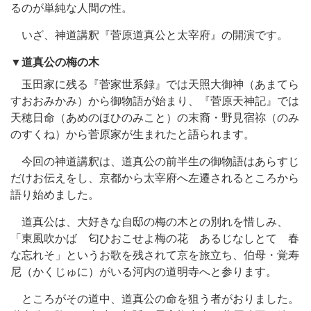
るのが単純な人間の性。
いざ、神道講釈『菅原道真公と太宰府』の開演です。
▼道真公の梅の木
玉田家に残る『菅家世系録』では天照大御神（あまてら
すおおみかみ）から御物語が始まり、『菅原天神記』では
天穂日命（あめのほひのみこと）の末裔・野見宿祢（のみ
のすくね）から菅原家が生まれたと語られます。
今回の神道講釈は、道真公の前半生の御物語はあらすじ
だけお伝えをし、京都から太宰府へ左遷されるところから
語り始めました。
道真公は、大好きな自邸の梅の木との別れを惜しみ、
「東風吹かば 匂ひおこせよ梅の花 あるじなしとて 春
な忘れそ」というお歌を残されて京を旅立ち、伯母・覚寿
尼（かくじゅに）がいる河内の道明寺へと参ります。
ところがその道中、道真公の命を狙う者がおりました。