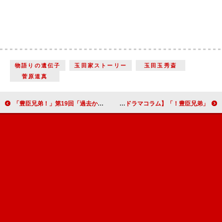
物語りの遺伝子
玉田家ストーリー
玉田玉秀斎
菅原道真
「豊臣兄弟！」第19回「過去からの刺客」慶の心を動かした小一郎の言葉【大河ドラマコラム】
「豊臣兄弟！」第20回「本物の平蜘蛛」不思議な印象を残した松永久秀の最期【大河ドラマコラム】