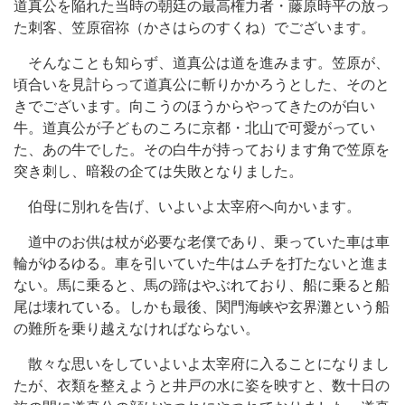
道真公を陥れた当時の朝廷の最高権力者・藤原時平の放っ
た刺客、笠原宿祢（かさはらのすくね）でございます。
そんなことも知らず、道真公は道を進みます。笠原が、
頃合いを見計らって道真公に斬りかかろうとした、そのと
きでございます。向こうのほうからやってきたのが白い
牛。道真公が子どものころに京都・北山で可愛がってい
た、あの牛でした。その白牛が持っております角で笠原を
突き刺し、暗殺の企ては失敗となりました。
伯母に別れを告げ、いよいよ太宰府へ向かいます。
道中のお供は杖が必要な老僕であり、乗っていた車は車
輪がゆるゆる。車を引いていた牛はムチを打たないと進ま
ない。馬に乗ると、馬の蹄はやぶれており、船に乗ると船
尾は壊れている。しかも最後、関門海峡や玄界灘という船
の難所を乗り越えなければならない。
散々な思いをしていよいよ太宰府に入ることになりまし
たが、衣類を整えようと井戸の水に姿を映すと、数十日の