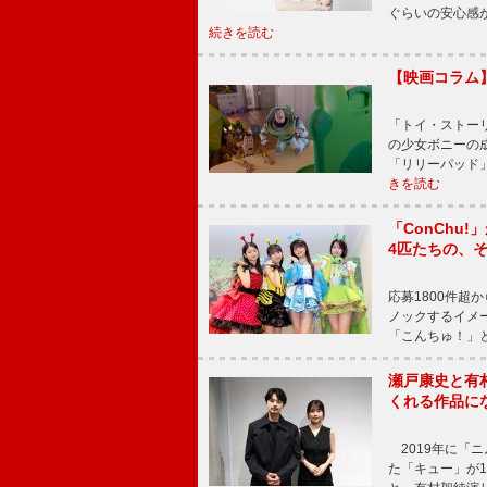
ぐらいの安心感
続きを読む
【映画コラム
「トイ・ストーリ
の少女ボニーの
「リリーパッド
きを読む
「ConChu
4匹たちの、
応募1800件超
ノックするイメ
「こんちゅ！」
瀬戸康史と有
くれる作品に
2019年に「
た「キュー」が