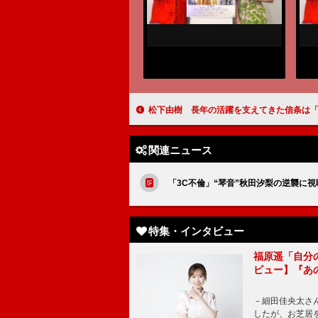
松下由樹 長年の活躍を支えてきた信条は「自分だけでなく、共演者や周りの皆さんにとってもいい結果が得られるように」「ディアマイベイビー～私があなたを支配する
関連ニュース
「3C不倫」“琴音”秋田汐梨の逆襲に
特集・インタビュー
福原遥「自分
ビュー】『あ
－細田佳央太さ
したが、お芝居