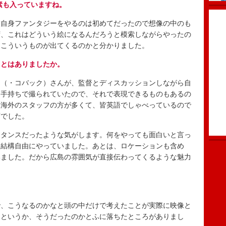
素も入っていますね。
自身ファンタジーをやるのは初めてだったので想像の中のも
ず、これはどういう絵になるんだろうと模索しながらやったの
てこういうものが出てくるのかと分かりました。
ことはありましたか。
（・コバック）さんが、監督とディスカッションしながら自
に手持ちで撮られていたので、それで表現できるものもあるの
、海外のスタッフの方が多くて、皆英語でしゃべっているので
変でした。
タンスだったような気がします。何をやっても面白いと言っ
、結構自由にやっていました。あとは、ロケーションも含め
いました。だから広島の雰囲気が直接伝わってくるような魅力
、こうなるのかなと頭の中だけで考えたことが実際に映像と
たというか、そうだったのかとふに落ちたところがありまし