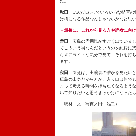
た。
秋田
CGが加わっていろいろな描写の
け橋になる作品なんじゃないかなと思
－最後に、これから見る方や読者に向
曽田
広島の雰囲気がすごく出ているし
てこういう街なんだというのを純粋に
らずにライトな気分で見て、それを持
ます。
秋田
例えば、出演者の誰かを見たいと
広島の出身だからとか、入り口は何で
まって考える時間を持ちたくなるよう
いて知りたいと思うきっかけになった
（取材・文・写真／田中雄二）