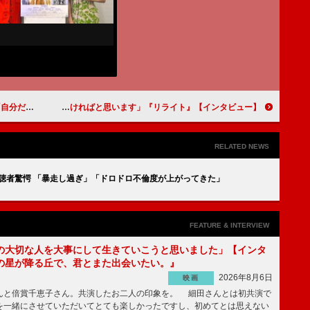
まで～」【インタビュー】
池田エライザ「不思議な夏の思い出として心にとめていただければと思います」『リライト』【インタビュー】
RELATED NEWS
視聴者驚愕 「暴走し過ぎ」「ドロドロ不倫度が上がってきた」
FEATURE & INTERVIEW
の大切な人を大事にして生きていこうと思いました」【インタ
の星が降る丘で、君とまた出会いたい。』
2026年8月6日
映画
んと倍賞千恵子さん。共演したお二人の印象を。 細田さんとは初共演で
を一緒にさせていただいてとても楽しかったですし、初めてとは思えない