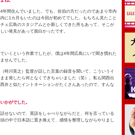
すよね。
4年間住んでいました。でも、佐伯の方だったのであまり市内
内に1カ月もいたのは今回が初めてでした。もちろん見たこと
ッチェ広島のスタジアムとか新しくできた所もあって、そこが
新しい発見があって面白かったです。
ていくという作業でしたが、僕は4年間広島にいて聞き慣れた
りませんでした。
（時川英之）監督が話した言葉の録音を聞いて、こういうイ
のまま発したら何となくできちゃいました（笑）。私も関西出
関西弁と似たイントネーションがたくさんあったので、すんな
はいかがでした。
話せないので、英語をしゃべりながらだと、何を言っている
。頭の中で日本語に置き換えて、感情を整理しながらやりまし