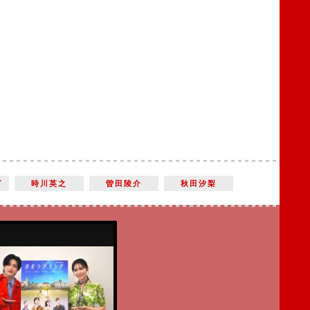
グ
時川英之
曽田陵介
秋田汐梨