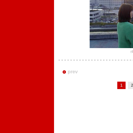
（
prev
1