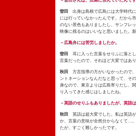
－曽田さんは、広島に住んでいたんで
曽田
出身は島根で広島には大学時代に
には行っていなかったんです。だから市
のない景色もありましたし、サンフレ
映像に残るのはいいなと思いました。
－広島弁には苦労しましたか。
曽田
耳に入った言葉をせりふに落とし
言葉だったので、それほど大変ではあ
秋田
方言指導の方がいなかったので、
ントネーションなんだなと思って、そ
身なので、東京よりは広島寄りだし、
り入ってきた感じはしましたね。
－英語のせりふもありましたが、英語
秋田
英語は超大変でした。私は英語が
か、言葉の意味が全然分からなくて…
たが、すごく難しかったです。