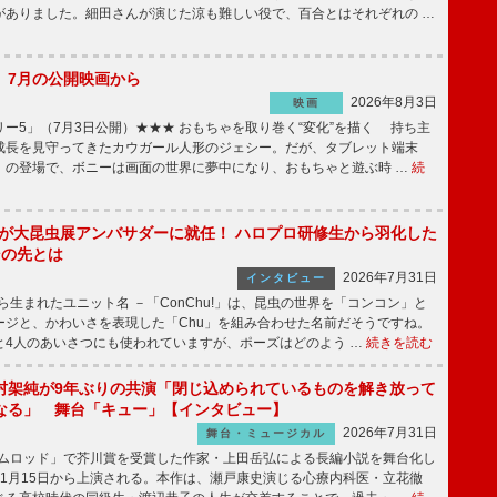
がありました。細田さんが演じた涼も難しい役で、百合とはそれぞれの …
】7月の公開映画から
2026年8月3日
映画
ー5」（7月3日公開）★★★ おもちゃを取り巻く“変化”を描く 持ち主
成長を見守ってきたカウガール人形のジェシー。だが、タブレット端末
」の登場で、ボニーは画面の世界に夢中になり、おもちゃと遊ぶ時 …
続
!」が大昆虫展アンバサダーに就任！ ハロプロ研修生から羽化した
その先とは
2026年7月31日
インタビュー
から生まれたユニット名 －「ConChu!」は、昆虫の世界を「コンコン」と
ージと、かわいさを表現した「Chu」を組み合わせた名前だそうですね。
と4人のあいさつにも使われていますが、ポーズはどのよう …
続きを読む
村架純が9年ぶりの共演「閉じ込められているものを解き放って
なる」 舞台「キュー」【インタビュー】
2026年7月31日
舞台・ミュージカル
ニムロッド」で芥川賞を受賞した作家・上田岳弘による長編小説を舞台化し
11月15日から上演される。本作は、瀬戸康史演じる心療内科医・立花徹