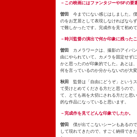
－この映画にはファンタジーやSFの要
曽田
今までにない感じはしました。僕
のをお芝居として表現しなければなら
で難しかったです。完成作を見て初め
－時川監督の演出で何か印象に残った
曽田
カメラワークは、撮影のアイバン
由にやられていて。カメラを固定せず
かと思ったのが印象的でした。あとは
何を言っているのか分からないのが大
秋田
監督は「自由にどうぞ」というス
て受けとめてくださる方だと思うので
て、とても画を大切にされる方だと思
的な作品になっていると思います。
－完成作を見てどんな印象でしたか。
曽田
僕が出てこないシーンもあるので
して現れてきたので、すごく納得でき