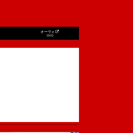
オーヴォ
OVO