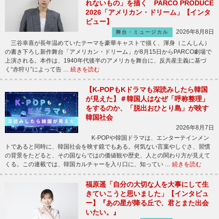
れないもの」を描く PARCO PRODUCE
2026「アメリカン・ドリーム」【インタ
ビュー】
2026年8月8日
舞台・ミュージカル
三谷幸喜が長年温めていたテーマを豪華キャストで描く、渾身（こんしん）
の書き下ろし新作舞台「アメリカン・ドリーム」が8月15日からPARCO劇場で
上演される。本作は、1940年代後半のアメリカを舞台に、反共産主義に基づ
く“赤狩り”によって告 …
続きを読む
【K-POPもKドラマも深読みしたら韓国
が見えた】＃韓国人はなぜ「呼称整理」
をするのか、「脱出おひとり島」が映す
韓国社会
2026年8月7日
K-POPや韓国ドラマは、エンターテインメン
トであると同時に、韓国社会を映す鏡でもある。何気ない言葉やしぐさ、習慣
の背景をたどると、その国ならではの価値観や歴史、人との関わり方が見えて
くる。この連載では、韓国カルチャーを入り口に、知ってい …
続きを読む
福原遥「自分の大切な人を大事にして生
きていこうと思いました」【インタビュ
ー】『あの星が降る丘で、君とまた出会
いたい。』