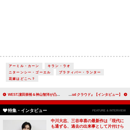
アーミル・カーン
キラン・ラオ
ニターンシー・ゴーエル
プラティバー・ランター
花嫁はどこへ？
WEST.濵田崇裕＆神山智洋が凸凹コンビに 「デビュー10周年というタイミングで二人で主演できるというのはすごく心強い」【インタビュー】
岡山天音「日本を代表する監督の現場に立てたことが大きな収穫」巨匠・黒沢清監督作品に初出演『Cloud クラウド』【インタビュー】
特集・インタビュー
FEATURE & INTERVIEW
中川大志、三谷幸喜の最新作は「現代に
も通ずる、過去の出来事として片付けら