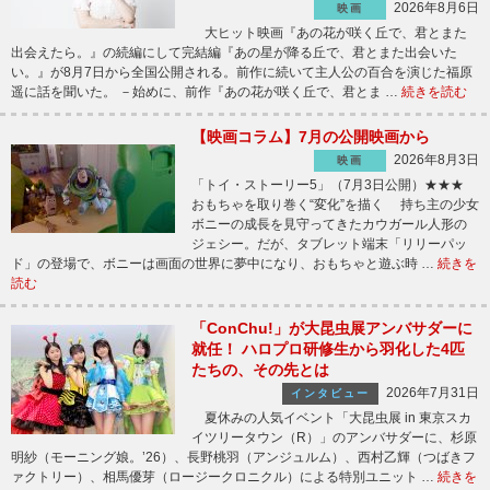
2026年8月6日
映画
大ヒット映画『あの花が咲く丘で、君とまた
出会えたら。』の続編にして完結編『あの星が降る丘で、君とまた出会いた
い。』が8月7日から全国公開される。前作に続いて主人公の百合を演じた福原
遥に話を聞いた。 －始めに、前作『あの花が咲く丘で、君とま …
続きを読む
【映画コラム】7月の公開映画から
2026年8月3日
映画
「トイ・ストーリー5」（7月3日公開）★★★
おもちゃを取り巻く“変化”を描く 持ち主の少女
ボニーの成長を見守ってきたカウガール人形の
ジェシー。だが、タブレット端末「リリーパッ
ド」の登場で、ボニーは画面の世界に夢中になり、おもちゃと遊ぶ時 …
続きを
読む
「ConChu!」が大昆虫展アンバサダーに
就任！ ハロプロ研修生から羽化した4匹
たちの、その先とは
2026年7月31日
インタビュー
夏休みの人気イベント「大昆虫展 in 東京スカ
イツリータウン（R）」のアンバサダーに、杉原
明紗（モーニング娘。’26）、長野桃羽（アンジュルム）、西村乙輝（つばきフ
ァクトリー）、相馬優芽（ロージークロニクル）による特別ユニット …
続きを