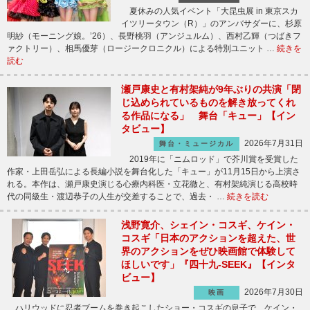
夏休みの人気イベント「大昆虫展 in 東京スカ
イツリータウン（R）」のアンバサダーに、杉原
明紗（モーニング娘。’26）、長野桃羽（アンジュルム）、西村乙輝（つばきフ
ァクトリー）、相馬優芽（ロージークロニクル）による特別ユニット …
続きを
読む
瀬戸康史と有村架純が9年ぶりの共演「閉
じ込められているものを解き放ってくれ
る作品になる」 舞台「キュー」【イン
タビュー】
2026年7月31日
舞台・ミュージカル
2019年に「ニムロッド」で芥川賞を受賞した
作家・上田岳弘による長編小説を舞台化した「キュー」が11月15日から上演さ
れる。本作は、瀬戸康史演じる心療内科医・立花徹と、有村架純演じる高校時
代の同級生・渡辺恭子の人生が交差することで、過去・ …
続きを読む
浅野寛介、シェイン・コスギ、ケイン・
コスギ「日本のアクションを超えた、世
界のアクションをぜひ映画館で体験して
ほしいです」『四十九-SEEK』【インタ
ビュー】
2026年7月30日
映画
ハリウッドに忍者ブームを巻き起こしたショー・コスギの息子で、ケイン・