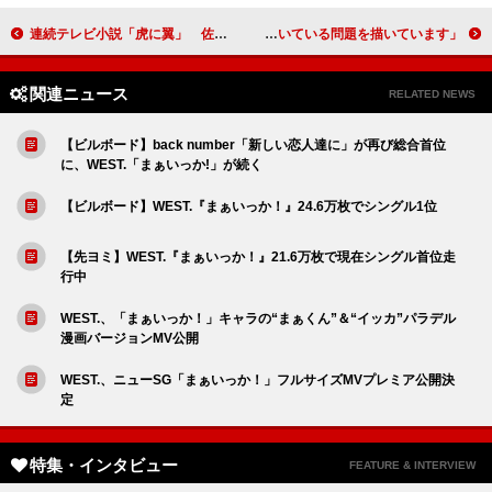
連続テレビ小説「虎に翼」 佐田寅子を演じる伊藤沙莉の最終回直前コメントが到着
「この映画は、とてもインド的な、インドに根付いている問題を描いています」アーミル・カーン『花嫁はどこへ？』【インタビュー】
関連ニュース
RELATED NEWS
【ビルボード】back number「新しい恋人達に」が再び総合首位
に、WEST.「まぁいっか!」が続く
【ビルボード】WEST.『まぁいっか！』24.6万枚でシングル1位
【先ヨミ】WEST.『まぁいっか！』21.6万枚で現在シングル首位走
行中
WEST.、「まぁいっか！」キャラの“まぁくん”＆“イッカ”パラデル
漫画バージョンMV公開
WEST.、ニューSG「まぁいっか！」フルサイズMVプレミア公開決
定
特集・インタビュー
FEATURE & INTERVIEW