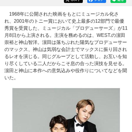
1968年に公開された映画をもとにミュージカル化さ
れ、2001年のトニー賞において史上最多の12部門で最優
秀賞を受賞した、ミュージカル「プロデューサーズ」が11
月8日から上演される。主演を務めるのは、WEST.の濵田
崇裕と神山智洋。濵田は落ちぶれた陽気なプロデューサー
のマックス、神山は気弱な会計士でマックスに振り回され
るレオを演じる。同じグループとして活動し、お互いを知
り尽くしている二人だからこそ息の合った演技を見せる。
濵田と神山に本作への意気込みや役作りについてなどを聞
いた。