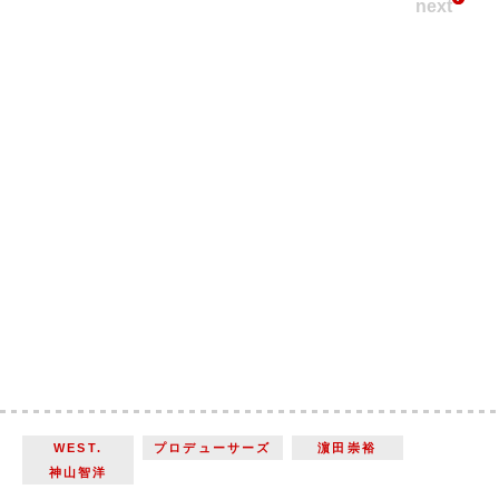
next
WEST.
プロデューサーズ
濵田崇裕
神山智洋