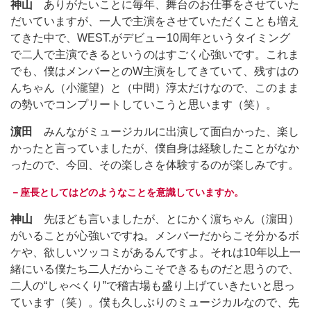
神山
ありがたいことに毎年、舞台のお仕事をさせていた
だいていますが、一人で主演をさせていただくことも増え
てきた中で、WEST.がデビュー10周年というタイミング
で二人で主演できるというのはすごく心強いです。これま
でも、僕はメンバーとのW主演をしてきていて、残すはの
んちゃん（小瀧望）と（中間）淳太だけなので、このまま
の勢いでコンプリートしていこうと思います（笑）。
濵田
みんながミュージカルに出演して面白かった、楽し
かったと言っていましたが、僕自身は経験したことがなか
ったので、今回、その楽しさを体験するのが楽しみです。
－座長としてはどのようなことを意識していますか。
神山
先ほども言いましたが、とにかく濵ちゃん（濵田）
がいることが心強いですね。メンバーだからこそ分かるボ
ケや、欲しいツッコミがあるんですよ。それは10年以上一
緒にいる僕たち二人だからこそできるものだと思うので、
二人の“しゃべくり”で稽古場も盛り上げていきたいと思っ
ています（笑）。僕も久しぶりのミュージカルなので、先