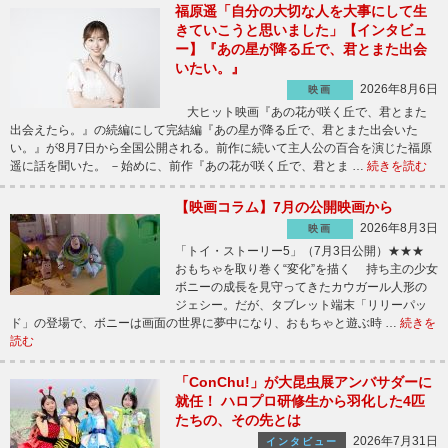
福原遥「自分の大切な人を大事にして生
きていこうと思いました」【インタビュ
ー】『あの星が降る丘で、君とまた出会
いたい。』
2026年8月6日
映画
大ヒット映画『あの花が咲く丘で、君とまた
出会えたら。』の続編にして完結編『あの星が降る丘で、君とまた出会いた
い。』が8月7日から全国公開される。前作に続いて主人公の百合を演じた福原
遥に話を聞いた。 －始めに、前作『あの花が咲く丘で、君とま …
続きを読む
【映画コラム】7月の公開映画から
2026年8月3日
映画
「トイ・ストーリー5」（7月3日公開）★★★
おもちゃを取り巻く“変化”を描く 持ち主の少女
ボニーの成長を見守ってきたカウガール人形の
ジェシー。だが、タブレット端末「リリーパッ
ド」の登場で、ボニーは画面の世界に夢中になり、おもちゃと遊ぶ時 …
続きを
読む
「ConChu!」が大昆虫展アンバサダーに
就任！ ハロプロ研修生から羽化した4匹
たちの、その先とは
2026年7月31日
インタビュー