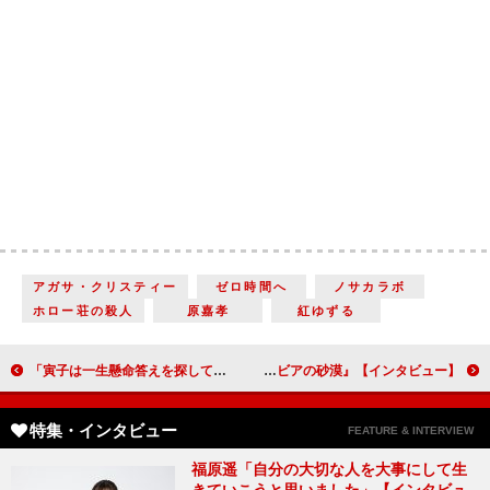
アガサ・クリスティー
ゼロ時間へ
ノサカラボ
ホロー荘の殺人
原嘉孝
紅ゆずる
「寅子は一生懸命答えを探して迷い続ける」 「虎に翼」の舞台裏を制作統括・尾崎裕和氏が語る【インタビュー】
河合優実「すごいところに羽ばたいていく予感はありました」金子大地「面白い映画になるのは間違いないと」恋人役で共演の2人が語るカンヌ受賞作の舞台裏『ナミビアの砂漠』【インタビュー】
特集・インタビュー
FEATURE & INTERVIEW
福原遥「自分の大切な人を大事にして生