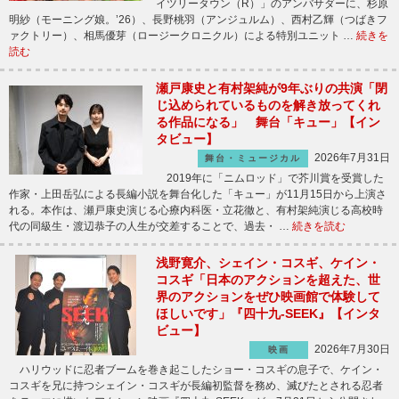
イツリータウン（R）」のアンバサダーに、杉原
明紗（モーニング娘。’26）、長野桃羽（アンジュルム）、西村乙輝（つばきフ
ァクトリー）、相馬優芽（ロージークロニクル）による特別ユニット …
続きを
読む
瀬戸康史と有村架純が9年ぶりの共演「閉
じ込められているものを解き放ってくれ
る作品になる」 舞台「キュー」【イン
タビュー】
2026年7月31日
舞台・ミュージカル
2019年に「ニムロッド」で芥川賞を受賞した
作家・上田岳弘による長編小説を舞台化した「キュー」が11月15日から上演さ
れる。本作は、瀬戸康史演じる心療内科医・立花徹と、有村架純演じる高校時
代の同級生・渡辺恭子の人生が交差することで、過去・ …
続きを読む
浅野寛介、シェイン・コスギ、ケイン・
コスギ「日本のアクションを超えた、世
界のアクションをぜひ映画館で体験して
ほしいです」『四十九-SEEK』【インタ
ビュー】
2026年7月30日
映画
ハリウッドに忍者ブームを巻き起こしたショー・コスギの息子で、ケイン・
コスギを兄に持つシェイン・コスギが長編初監督を務め、滅びたとされる忍者