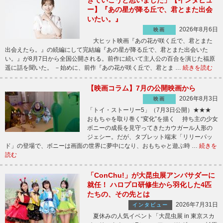
きていこうと思いました」【インタビュ
ー】『あの星が降る丘で、君とまた出会
いたい。』
2026年8月6日
映画
大ヒット映画『あの花が咲く丘で、君とまた
出会えたら。』の続編にして完結編『あの星が降る丘で、君とまた出会いた
い。』が8月7日から全国公開される。前作に続いて主人公の百合を演じた福原
遥に話を聞いた。 －始めに、前作『あの花が咲く丘で、君とま …
続きを読む
【映画コラム】7月の公開映画から
2026年8月3日
映画
「トイ・ストーリー5」（7月3日公開）★★★
おもちゃを取り巻く“変化”を描く 持ち主の少女
ボニーの成長を見守ってきたカウガール人形の
ジェシー。だが、タブレット端末「リリーパッ
ド」の登場で、ボニーは画面の世界に夢中になり、おもちゃと遊ぶ時 …
続きを
読む
「ConChu!」が大昆虫展アンバサダーに
就任！ ハロプロ研修生から羽化した4匹
たちの、その先とは
2026年7月31日
インタビュー
夏休みの人気イベント「大昆虫展 in 東京スカ