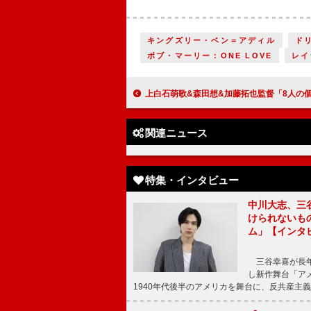
キングズリー・ベン＝アディル
ド
ボブ・マーリー：ONE LOVE
レイ
上白石萌歌&森田想&加藤拓也監督「8人の個人的なお話を楽しんでもらえたら」 ドラマ「滅相も無い」
関連ニュース
特集・インタビュー
中川大志、三
けられないもの
ム」【インタ
三谷幸喜が長年
し新作舞台「アメ
1940年代後半のアメリカを舞台に、反共産主義