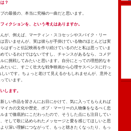
曲は？
ブの最後の、本当に究極の一曲だと思います。
はフィクションを、という考えはありますか。
んが、例えば、マーティン・スコセッシやスパイク・リー
とは言いませんが、実は彼らが手掛けている物のほとんどは実
彼らはずっと伝記映画を作り続けているのだと私は思っていま
決めているわけではないですし、チャンスがあるなら、コメデ
ンルに挑戦してみたいと思います。自分にとっての理想的なキ
クみたいに、すごく壮大な戦争映画から心理サスペンスに行っ
れしいです。ちょっと老けて見えるかもしれませんが、意外と
思っています。
願いします。
新しい作品を皆さんにお目にかけて、気に入ってもらえれば
ャマイカの文化や歴史、ボブ・マーリーの人物像をなるべく忠
ールまで徹底的にこだわったので、そうした点にも注目してい
歌、そして歌に込められたメッセージと愛を感じてほしいと思
のより深い理解につながって、もっと聴きたくなったり、もっ