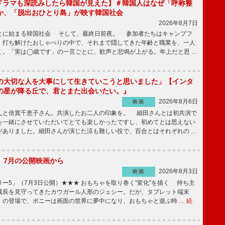
もKドラマも深読みしたら韓国が見えた】＃韓国人はなぜ「呼称整
か、「脱出おひとり島」が映す韓国社会
2026年8月7日
とに始まる韓国社会 そして、最終日前夜。 参加者たちはキャンプフ
、打ち解けたおしゃべりの中で、それまで隠してきた年齢と職業を、一人
く。「実は◯歳です」の一言ごとに、歓声と悲鳴が上がる。年上だと思 …
の大切な人を大事にして生きていこうと思いました」【インタ
の星が降る丘で、君とまた出会いたい。』
2026年8月6日
映画
んと倍賞千恵子さん。共演したお二人の印象を。 細田さんとは初共演で
を一緒にさせていただいてとても楽しかったですし、初めてとは思えない
がありました。細田さんが演じた涼も難しい役で、百合とはそれぞれの …
】7月の公開映画から
2026年8月3日
映画
ー5」（7月3日公開）★★★ おもちゃを取り巻く“変化”を描く 持ち主
成長を見守ってきたカウガール人形のジェシー。だが、タブレット端末
」の登場で、ボニーは画面の世界に夢中になり、おもちゃと遊ぶ時 …
続