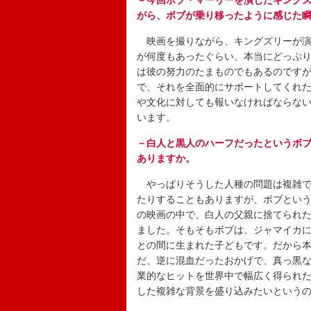
－今回ボブ・マーリーを演じたキング
がら、ボブが乗り移ったように感じた
映画を撮りながら、キングズリーが演
が何度もあったぐらい、本当にどっぷ
は彼の努力のたまものでもあるのです
で、それを全面的にサポートしてくれ
や文化に対しても報いなければならな
います。
－白人と黒人のハーフだったというボ
ありますか。
やっぱりそうした人種の問題は複雑で
たりすることもありますが、ボブとい
の映画の中で、白人の父親に捨てられ
ました。そもそもボブは、ジャマイカに
との間に生まれた子どもです。だから
だ、逆に混血だったおかげで、真っ黒
業的なヒットを世界中で幅広く得られ
した複雑な背景を盛り込みたいという