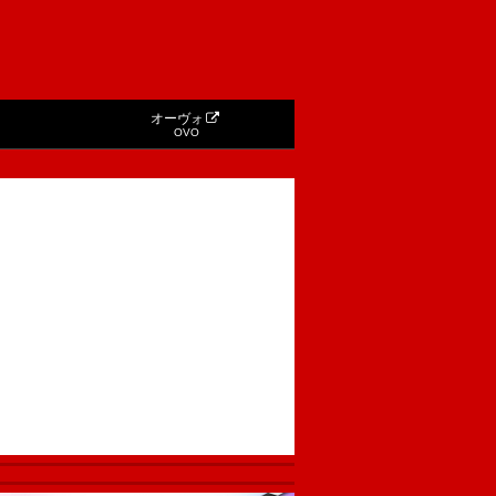
オーヴォ
OVO