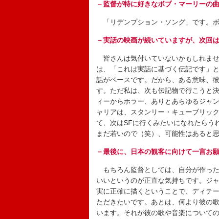
－監督が特に好きなボブ・マーリーの
「リデンプション・ソング」です。ボ
－実話の映画が続いていますが、次回
皆さんは気付いていないかもしれませ
は、「これは実話に基づく伝記です」
話がベースです。だから、ある意味、
す。ただ私は、次も伝記物で行こうと
ィーからホラー、ありとあらゆるジャ
ャリアは、スタンリー・キューブリッ
て、次はSFに行くみたいになれたらう
まだ若いので（笑）、可能性はあると
－最後に、日本の観客に向けて一言お
もちろん監督としては、自分が作った
いいというのが正直な気持ちです。ジ
実に正確に描くということで、ディテ
ただきたいです。あとは、何より彼の
います。それが彼の歌や音楽について