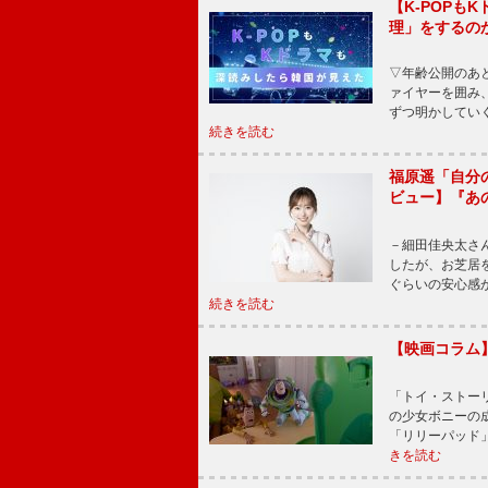
【K-POP
理」をするの
▽年齢公開のあ
ァイヤーを囲み
ずつ明かしてい
続きを読む
福原遥「自分
ビュー】『あ
－細田佳央太さ
したが、お芝居
ぐらいの安心感
続きを読む
【映画コラム
「トイ・ストーリ
の少女ボニーの
「リリーパッド
きを読む