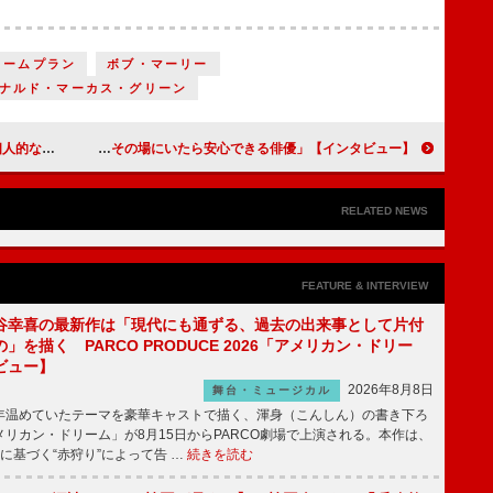
リームプラン
ボブ・マーリー
ナルド・マーカス・グリーン
【インタビュー】
西銘駿、デビューから10年「まだ全然満足していない」 目標は「その場にいたら安心できる俳優」【インタビュー】
RELATED NEWS
FEATURE & INTERVIEW
谷幸喜の最新作は「現代にも通ずる、過去の出来事として片付
」を描く PARCO PRODUCE 2026「アメリカン・ドリー
ビュー】
2026年8月8日
舞台・ミュージカル
温めていたテーマを豪華キャストで描く、渾身（こんしん）の書き下ろ
リカン・ドリーム」が8月15日からPARCO劇場で上演される。本作は、
に基づく“赤狩り”によって告 …
続きを読む