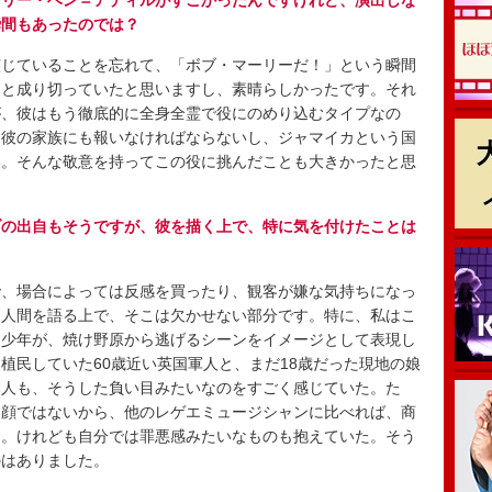
ズリー・ベン＝アディルがすごかったんですけれど、演出しな
瞬間もあったのでは？
じていることを忘れて、「ボブ・マーリーだ！」という瞬間
りと成り切っていたと思いますし、素晴らしかったです。それ
が、彼はもう徹底的に全身全霊で役にのめり込むタイプなの
た彼の家族にも報いなければならないし、ジャマイカという国
い。そんな敬意を持ってこの役に挑んだことも大きかったと思
ブの出自もそうですが、彼を描く上で、特に気を付けたことは
、場合によっては反感を買ったり、観客が嫌な気持ちになっ
う人間を語る上で、そこは欠かせない部分です。特に、私はこ
た少年が、焼け野原から逃げるシーンをイメージとして表現し
植民していた60歳近い英国軍人と、まだ18歳だった現地の娘
本人も、そうした負い目みたいなのをすごく感じていた。た
な顔ではないから、他のレゲエミュージシャンに比べれば、商
た。けれども自分では罪悪感みたいなものも抱えていた。そう
のはありました。