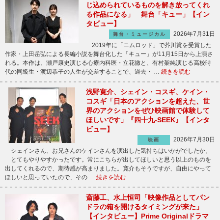
じ込められているものを解き放ってくれ
る作品になる」 舞台「キュー」【イン
タビュー】
2026年7月31日
舞台・ミュージカル
2019年に「ニムロッド」で芥川賞を受賞した
作家・上田岳弘による長編小説を舞台化した「キュー」が11月15日から上演さ
れる。本作は、瀬戸康史演じる心療内科医・立花徹と、有村架純演じる高校時
代の同級生・渡辺恭子の人生が交差することで、過去・ …
続きを読む
浅野寛介、シェイン・コスギ、ケイン・
コスギ「日本のアクションを超えた、世
界のアクションをぜひ映画館で体験して
ほしいです」『四十九-SEEK』【インタ
ビュー】
2026年7月30日
映画
－シェインさん、お兄さんのケインさんを演出した気持ちはいかがでしたか。
とてもやりやすかったです。常にこちらが出してほしいと思う以上のものを
出してくれるので、期待感が高まりました。寛介もそうですが、自由にやって
ほしいと思っていたので、その …
続きを読む
斎藤工、水上恒司「映像作品としてパン
ドラの箱を開けるタイミングが来た」
【インタビュー】Prime Originalドラマ