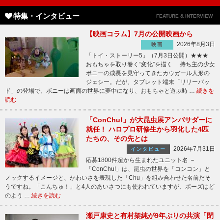
特集・インタビュー
FEATURE & INTERVIEW
【映画コラム】7月の公開映画から
2026年8月3日
映画
「トイ・ストーリー5」（7月3日公開）★★★
おもちゃを取り巻く“変化”を描く 持ち主の少女
ボニーの成長を見守ってきたカウガール人形の
ジェシー。だが、タブレット端末「リリーパッ
ド」の登場で、ボニーは画面の世界に夢中になり、おもちゃと遊ぶ時 …
続きを
読む
「ConChu!」が大昆虫展アンバサダーに
就任！ ハロプロ研修生から羽化した4匹
たちの、その先とは
2026年7月31日
インタビュー
応募1800件超から生まれたユニット名 －
「ConChu!」は、昆虫の世界を「コンコン」と
ノックするイメージと、かわいさを表現した「Chu」を組み合わせた名前だそ
うですね。「こんちゅ！」と4人のあいさつにも使われていますが、ポーズはど
のよう …
続きを読む
瀬戸康史と有村架純が9年ぶりの共演「閉