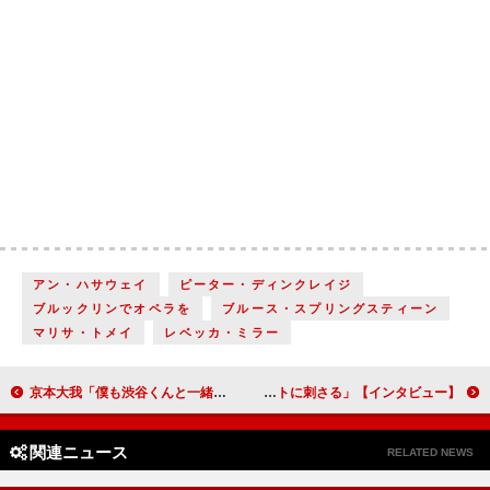
アン・ハサウェイ
ピーター・ディンクレイジ
ブルックリンでオペラを
ブルース・スプリングスティーン
マリサ・トメイ
レベッカ・ミラー
京本大我「僕も渋谷くんと一緒にキュンを学んでいきたい」 田辺桃子「原作漫画を読んで心が浄化された気持ちをドラマ版でも届けられたら」 俳優と保育士の恋を描くドラマ「お迎え渋谷くん」【インタビュー】
加藤清史郎、宮崎駿監督作品『未来少年コナン』舞台化への思い「今、見ても全く色あせず、ストレートに刺さる」【インタビュー】
関連ニュース
RELATED NEWS