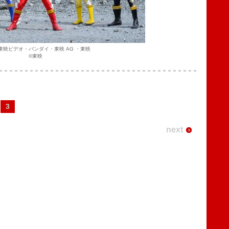
3 東映ビデオ・バンダイ・東映 AG ・東映
©東映
3
next