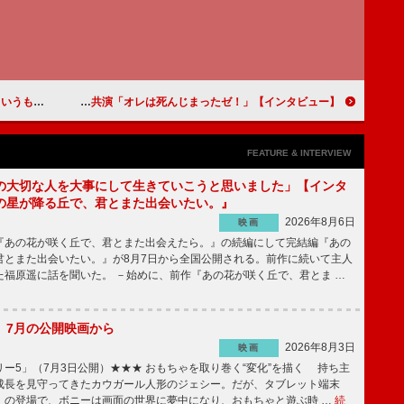
洋【インタビュー】
柳楽優弥「やりたいことができた現場」川栄李奈「柳楽さんはすごく自然体でした」人間味あふれる幽霊役で３度目の共演「オレは死んじまったゼ！」【インタビュー】
FEATURE & INTERVIEW
の大切な人を大事にして生きていこうと思いました」【インタ
の星が降る丘で、君とまた出会いたい。』
2026年8月6日
映画
あの花が咲く丘で、君とまた出会えたら。』の続編にして完結編『あの
君とまた出会いたい。』が8月7日から全国公開される。前作に続いて主人
た福原遥に話を聞いた。 －始めに、前作『あの花が咲く丘で、君とま …
】7月の公開映画から
2026年8月3日
映画
ー5」（7月3日公開）★★★ おもちゃを取り巻く“変化”を描く 持ち主
成長を見守ってきたカウガール人形のジェシー。だが、タブレット端末
」の登場で、ボニーは画面の世界に夢中になり、おもちゃと遊ぶ時 …
続