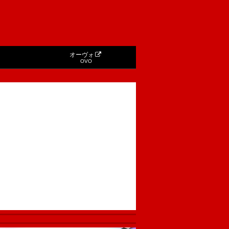
オーヴォ
OVO