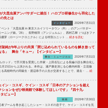
!」が大昆虫展アンバサダーに就任！ ハロプロ研修生から羽化した
その先とは
2026年7月31日
インタビュー
ベント「大昆虫展 in 東京スカイツリータウン（R）」のアンバサダー
モーニング娘。’26）、長野桃羽（アンジュルム）、西村乙輝（つばきファ
馬優芽（ロージークロニクル）による特別ユニット …
続きを読む
村架純が9年ぶりの共演「閉じ込められているものを解き放って
なる」 舞台「キュー」【インタビュー】
2026年7月31日
舞台・ミュージカル
ニムロッド」で芥川賞を受賞した作家・上田岳弘による長編小説を舞台化し
11月15日から上演される。本作は、瀬戸康史演じる心療内科医・立花徹
じる高校時代の同級生・渡辺恭子の人生が交差することで、過去・ …
続
ェイン・コスギ、ケイン・コスギ「日本のアクションを超え
クションをぜひ映画館で体験してほしいです」『四十九-
ンタビュー】
2026年7月30日
映画
者ブームを巻き起こしたショー・コスギの息子で、ケイン・コスギを兄