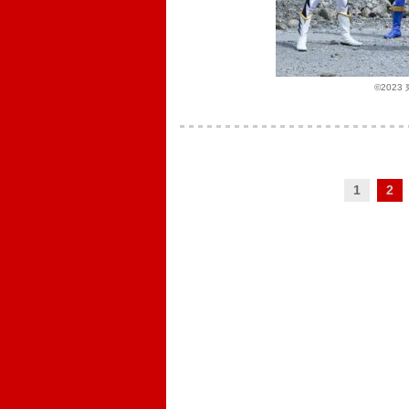
©202
1
2