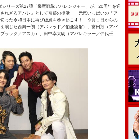
隊シリーズ第27弾「爆竜戦隊アバレンジャー」が、20周年を迎
 許されざるアバレ』として奇跡の復活！ 元気いっぱいの「ア
え切った令和日本に再び旋風を巻き起こす！ ９月１日からの
ーを演じた西興一朗（アバレッド／伯亜凌駕）、富田翔（アバ
レブラック／アスカ）、田中幸太朗（アバレキラー／仲代壬