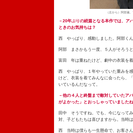
（左から）阿部薫、
－20年ぶりの続篇となる本作では、ア
ときのお気持ちは？
西 やっぱり、感動しました。阿部く
阿部 まさかもう一度、５人がそろう
富田 年は重ねたけど、劇中の衣装を
西 やっぱり、１年やっていた重みを感
けど、衣装を着てみんなに会ったら、
いているんだなって。
－他の４人と終盤まで敵対していたア
がよかった」とおっしゃっていました
田中 そうですね。でも、今になって
対、子どもたちは喜びますから。当時
西 当時は僕らも一生懸命で、お客さ