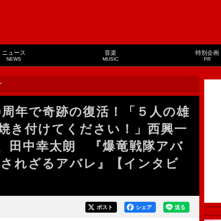
ニュース
音楽
特別企画
NEWS
MUSIC
PR
ー
0周年で奇跡の復活！「５人の雄
焼き付けてください！」西興一
、田中幸太朗 『爆竜戦隊アバ
 許されざるアバレ』【インタビ
ポスト
シェア
送る