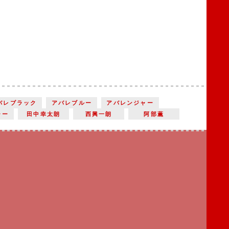
バレブラック
アバレブルー
アバレンジャー
ャー
田中幸太朗
西興一朗
阿部薫