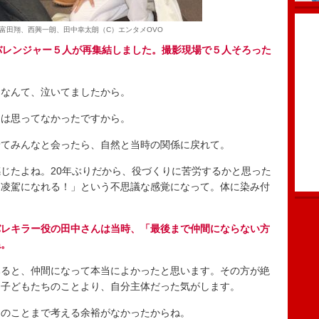
富田翔、西興一朗、田中幸太朗（C）エンタメOVO
バレンジャー５人が再集結しました。撮影現場で５人そろった
んなんて、泣いてましたから。
とは思ってなかったですから。
着てみんなと会ったら、自然と当時の関係に戻れて。
じたよね。20年ぶりだから、役づくりに苦労するかと思った
「凌駕になれる！」という不思議な感覚になって。体に染み付
バレキラー役の田中さんは当時、「最後まで仲間にならない方
ね。
みると、仲間になって本当によかったと思います。その方が絶
は子どもたちのことより、自分主体だった気がします。
んのことまで考える余裕がなかったからね。