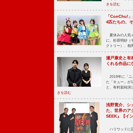
きを読む
「ConChu
4匹たちの、
夏休みの人気イ
に、杉原明紗（
クトリー）、相
瀬戸康史と有
くれる作品に
2019年に「
た「キュー」が
と、有村架純演
きを読む
浅野寛介、シ
た、世界のア
SEEK』【イ
ハリウッドに忍