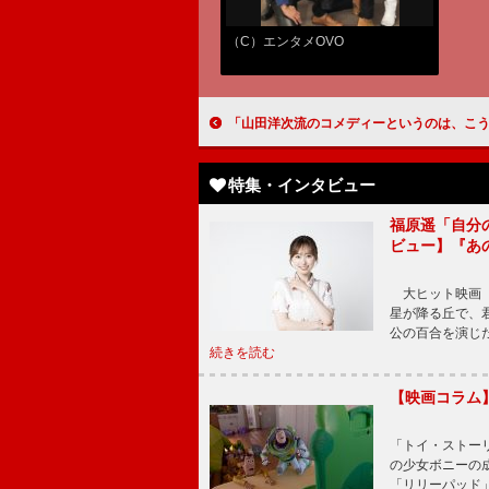
（C）エンタメOVO
「山田洋次流のコメディーというのは、こういうもんだよ」というのが、とても面白かった 『こんにちは、母さん』大泉
特集・インタビュー
福原遥「自分
ビュー】『あ
大ヒット映画『
星が降る丘で、
公の百合を演じ
続きを読む
【映画コラム
「トイ・ストーリ
の少女ボニーの
「リリーパッド