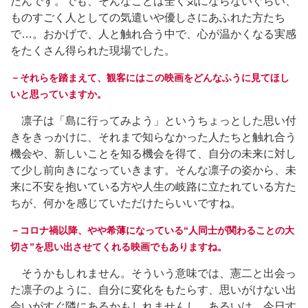
たんです。でも、そんなことは全く気にならないぐらい、
ものすごく人としての気遣いや優しさにあふれた方たち
で…。おかげで、人と触れ合う中で、心が温かくなる実感
をたくさん得られた現場でした。
－それらを踏まえて、観客にはこの映画をどんなふうに見てほし
いと思っていますか。
凛子は「島に行ってみよう」というちょっとした思い付
きをきっかけに、それまで知らなかった人たちと触れ合う
機会や、新しいことを知る機会を得て、自分の未来に対し
て少し前向きになっていきます。そんな凛子の姿から、未
来に不安を抱いている方や人生の岐路に立たれている方た
ちが、何かを感じていただけたらいいですね。
－コロナ禍以降、やや希薄になっている“人同士が関わることの大
切さ”を思い出させてくれる映画でもありますね。
そうかもしれません。そういう意味では、憲二と出会っ
た凛子のように、自分に変化をもたらす、思いがけない出
会いがすぐ隣にあるかもしれませんし、あるいは、今日す