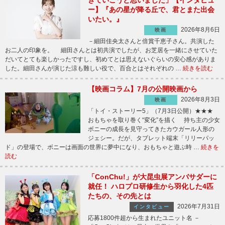
ー】『あの星が降る丘で、君とまた出会
いたい。』
2026年8月6日
映画
－細田佳央太さんと倍賞千恵子さん。共演した
お二人の印象を。 細田さんとは初共演でしたが、お芝居を一緒にさせていた
だいてとても楽しかったですし、初めてとは思えないぐらいの安心感がありま
した。細田さんが演じた涼も難しい役で、百合とはそれぞれの …
続きを読む
【映画コラム】7月の公開映画から
2026年8月3日
映画
「トイ・ストーリー5」（7月3日公開）★★★
おもちゃを取り巻く“変化”を描く 持ち主の少女
ボニーの成長を見守ってきたカウガール人形の
ジェシー。だが、タブレット端末「リリーパッ
ド」の登場で、ボニーは画面の世界に夢中になり、おもちゃと遊ぶ時 …
続きを
読む
「ConChu!」が大昆虫展アンバサダーに
就任！ ハロプロ研修生から羽化した4匹
たちの、その先とは
2026年7月31日
インタビュー
応募1800件超から生まれたユニット名 －