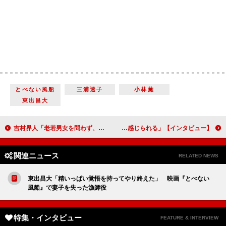
とべない風船
三浦透子
小林薫
東出昌大
吉村界人「老若男女を問わず、気軽に見てほしい」武田梨奈「『映画って面白いな』という気持ちがより強くなりました」主演の２人が初めて企画した野心作『ジャパニーズスタイル/Japanese Style』【インタビュー】
宮澤佐江、アイドルから俳優へ 「ステージの上で生きていることを感じられる」【インタビュー】
関連ニュース
RELATED NEWS
東出昌大「精いっぱい覚悟を持ってやり終えた」 映画『とべない
風船』で妻子を失った漁師役
特集・インタビュー
FEATURE & INTERVIEW