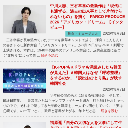
中川大志、三谷幸喜の最新作は「現代に
も通ずる、過去の出来事として片付けら
れないもの」を描く PARCO PRODUCE
2026「アメリカン・ドリーム」【インタ
ビュー】
2026年8月8日
舞台・ミュージカル
三谷幸喜が長年温めていたテーマを豪華キャストで描く、渾身（こんしん）
の書き下ろし新作舞台「アメリカン・ドリーム」が8月15日からPARCO劇場で
上演される。本作は、1940年代後半のアメリカを舞台に、反共産主義に基づ
く“赤狩り”によって告 …
続きを読む
【K-POPもKドラマも深読みしたら韓国
が見えた】＃韓国人はなぜ「呼称整理」
をするのか、「脱出おひとり島」が映す
韓国社会
2026年8月7日
▽年齢公開のあとに始まる韓国社会 そして、
最終日前夜。 参加者たちはキャンプファイヤーを囲み、打ち解けたおしゃべ
りの中で、それまで隠してきた年齢と職業を、一人ずつ明かしていく。「実は
◯歳です」の一言ごとに、歓声と悲鳴が上がる。年上だと思 …
続きを読む
福原遥「自分の大切な人を大事にして生
きていこうと思いました」【インタビュ