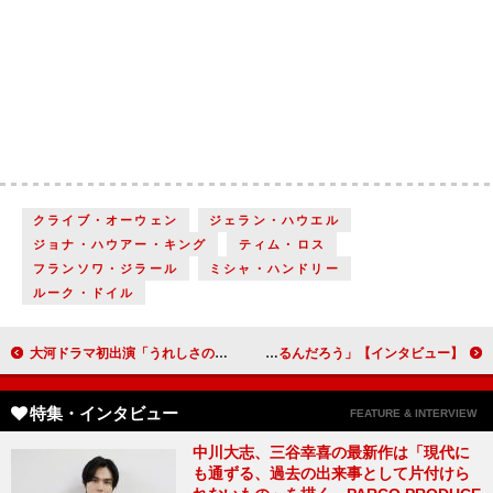
クライブ・オーウェン
ジェラン・ハウエル
ジョナ・ハウアー・キング
ティム・ロス
フランソワ・ジラール
ミシャ・ハンドリー
ルーク・ドイル
大河ドラマ初出演「うれしさの反面、プレッシャーを感じる日々でした」大島優子（伊藤兼子）【「青天を衝け」インタビュー】
【インタビュー】ミュージカル「The View Upstairs－君が見た、あの日－」平間壮一＆小関裕太、12年ぶりの舞台共演「2人が同じステージに立つとどうなるんだろう」
特集・インタビュー
FEATURE & INTERVIEW
中川大志、三谷幸喜の最新作は「現代に
も通ずる、過去の出来事として片付けら