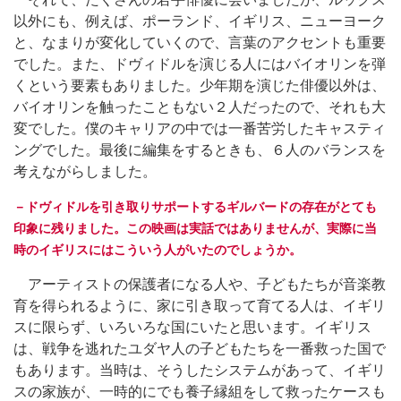
以外にも、例えば、ポーランド、イギリス、ニューヨーク
と、なまりが変化していくので、言葉のアクセントも重要
でした。また、ドヴィドルを演じる人にはバイオリンを弾
くという要素もありました。少年期を演じた俳優以外は、
バイオリンを触ったこともない２人だったので、それも大
変でした。僕のキャリアの中では一番苦労したキャスティ
ングでした。最後に編集をするときも、６人のバランスを
考えながらしました。
－ドヴィドルを引き取りサポートするギルバードの存在がとても
印象に残りました。この映画は実話ではありませんが、実際に当
時のイギリスにはこういう人がいたのでしょうか。
アーティストの保護者になる人や、子どもたちが音楽教
育を得られるように、家に引き取って育てる人は、イギリ
スに限らず、いろいろな国にいたと思います。イギリス
は、戦争を逃れたユダヤ人の子どもたちを一番救った国で
もあります。当時は、そうしたシステムがあって、イギリ
スの家族が、一時的にでも養子縁組をして救ったケースも