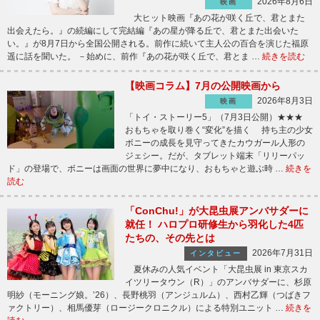
2026年8月6日
映画
大ヒット映画『あの花が咲く丘で、君とまた
出会えたら。』の続編にして完結編『あの星が降る丘で、君とまた出会いた
い。』が8月7日から全国公開される。前作に続いて主人公の百合を演じた福原
遥に話を聞いた。 －始めに、前作『あの花が咲く丘で、君とま …
続きを読む
【映画コラム】7月の公開映画から
2026年8月3日
映画
「トイ・ストーリー5」（7月3日公開）★★★
おもちゃを取り巻く“変化”を描く 持ち主の少女
ボニーの成長を見守ってきたカウガール人形の
ジェシー。だが、タブレット端末「リリーパッ
ド」の登場で、ボニーは画面の世界に夢中になり、おもちゃと遊ぶ時 …
続きを
読む
「ConChu!」が大昆虫展アンバサダーに
就任！ ハロプロ研修生から羽化した4匹
たちの、その先とは
2026年7月31日
インタビュー
夏休みの人気イベント「大昆虫展 in 東京スカ
イツリータウン（R）」のアンバサダーに、杉原
明紗（モーニング娘。’26）、長野桃羽（アンジュルム）、西村乙輝（つばきフ
ァクトリー）、相馬優芽（ロージークロニクル）による特別ユニット …
続きを