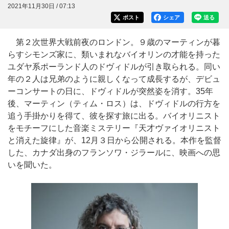
2021年11月30日 / 07:13
ポスト
シェア
送る
第２次世界大戦前夜のロンドン。９歳のマーティンが暮
らすシモンズ家に、類いまれなバイオリンの才能を持った
ユダヤ系ポーランド人のドヴィドルが引き取られる。同い
年の２人は兄弟のように親しくなって成長するが、デビュ
ーコンサートの日に、ドヴィドルが突然姿を消す。35年
後、マーティン（ティム・ロス）は、ドヴィドルの行方を
追う手掛かりを得て、彼を探す旅に出る。バイオリニスト
をモチーフにした音楽ミステリー『天才ヴァイオリニスト
と消えた旋律』が、12月３日から公開される。本作を監督
した、カナダ出身のフランソワ・ジラールに、映画への思
いを聞いた。