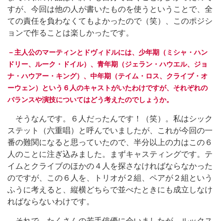
すが、今回は他の人が書いたものを使うということで、全
ての責任を負わなくてもよかったので（笑）、このポジシ
ョンで作ることは楽しかったです。
－主人公のマーティンとドヴィドルには、少年期（ミシャ・ハン
ドリー、ルーク・ドイル）、青年期（ジェラン・ハウエル、ジョ
ナ・ハウアー・キング）、中年期（テイム・ロス、クライブ・オ
ーウェン）という６人のキャストがいたわけですが、それぞれの
バランスや演技についてはどう考えたのでしょうか。
そうなんです。６人だったんです！（笑）。私はシック
ステット（六重唱）と呼んでいましたが、これが今回の一
番の難関になると思っていたので、半分以上の力はこの６
人のことに注ぎ込みました。まずキャスティングです。テ
イムとクライブのほかの４人を探さなければならなかった
のですが、この６人を、トリオが２組、ペアが２組という
ふうに考えると、縦横どちらで並べたときにも成立しなけ
ればならないわけです。
それで、たくさんの若手俳優に会いましたが、ルックス