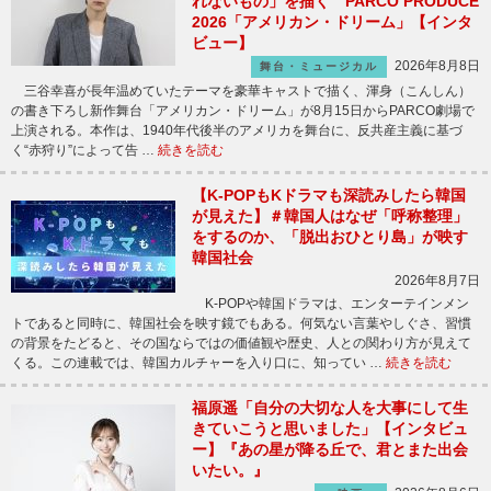
れないもの」を描く PARCO PRODUCE
2026「アメリカン・ドリーム」【インタ
ビュー】
2026年8月8日
舞台・ミュージカル
三谷幸喜が長年温めていたテーマを豪華キャストで描く、渾身（こんしん）
の書き下ろし新作舞台「アメリカン・ドリーム」が8月15日からPARCO劇場で
上演される。本作は、1940年代後半のアメリカを舞台に、反共産主義に基づ
く“赤狩り”によって告 …
続きを読む
【K-POPもKドラマも深読みしたら韓国
が見えた】＃韓国人はなぜ「呼称整理」
をするのか、「脱出おひとり島」が映す
韓国社会
2026年8月7日
K-POPや韓国ドラマは、エンターテインメン
トであると同時に、韓国社会を映す鏡でもある。何気ない言葉やしぐさ、習慣
の背景をたどると、その国ならではの価値観や歴史、人との関わり方が見えて
くる。この連載では、韓国カルチャーを入り口に、知ってい …
続きを読む
福原遥「自分の大切な人を大事にして生
きていこうと思いました」【インタビュ
ー】『あの星が降る丘で、君とまた出会
いたい。』