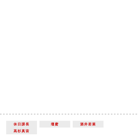
休日課長
壇蜜
酒井若菜
高杉真宙