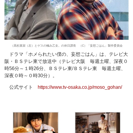
（高杉真宙（左）とゲスの極み乙女。の休日課長 （C）「妄想ごはん」製作委員会
ドラマ「ホメられたい僕の、妄想ごはん」は、テレビ大
阪・ＢＳテレ東で放送中（テレビ大阪 毎週土曜、深夜０
時56分～１時26分、ＢＳテレ東/ＢＳテレ東 毎週土曜、
深夜０時～０時30分）。
公式サイト
https://www.tv-osaka.co.jp/moso_gohan/