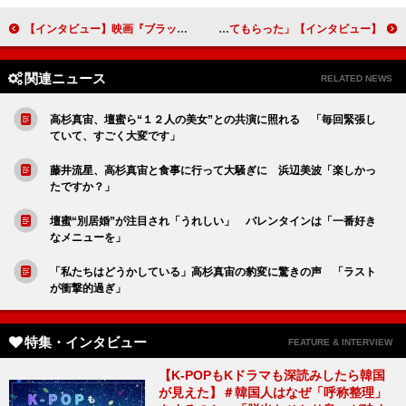
【インタビュー】映画『ブラック・ウィドウ』米倉涼子「これだけ長く続けられた作品は私にとっては宝物」
【インタビュー】舞台「ケムリ研究室no.２『砂の女』」仲村トオル コロナ禍で感じた芝居への思い「ありがたいことだと思い出させてもらった」
関連ニュース
RELATED NEWS
高杉真宙、壇蜜ら“１２人の美女”との共演に照れる 「毎回緊張し
ていて、すごく大変です」
藤井流星、高杉真宙と食事に行って大騒ぎに 浜辺美波「楽しかっ
たですか？」
壇蜜“別居婚”が注目され「うれしい」 バレンタインは「一番好き
なメニューを」
「私たちはどうかしている」高杉真宙の豹変に驚きの声 「ラスト
が衝撃的過ぎ」
特集・インタビュー
FEATURE & INTERVIEW
【K-POPもKドラマも深読みしたら韓国
が見えた】＃韓国人はなぜ「呼称整理」