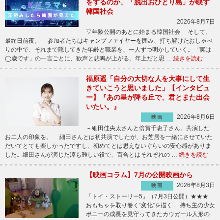
をするのか、「脱出おひとり島」が映す
韓国社会
2026年8月7日
▽年齢公開のあとに始まる韓国社会 そして、
最終日前夜。 参加者たちはキャンプファイヤーを囲み、打ち解けたおしゃべ
りの中で、それまで隠してきた年齢と職業を、一人ずつ明かしていく。「実は
◯歳です」の一言ごとに、歓声と悲鳴が上がる。年上だと思 …
続きを読む
福原遥「自分の大切な人を大事にして生
きていこうと思いました」【インタビュ
ー】『あの星が降る丘で、君とまた出会
いたい。』
2026年8月6日
映画
－細田佳央太さんと倍賞千恵子さん。共演した
お二人の印象を。 細田さんとは初共演でしたが、お芝居を一緒にさせていた
だいてとても楽しかったですし、初めてとは思えないぐらいの安心感がありま
した。細田さんが演じた涼も難しい役で、百合とはそれぞれの …
続きを読む
【映画コラム】7月の公開映画から
2026年8月3日
映画
「トイ・ストーリー5」（7月3日公開）★★★
おもちゃを取り巻く“変化”を描く 持ち主の少女
ボニーの成長を見守ってきたカウガール人形の