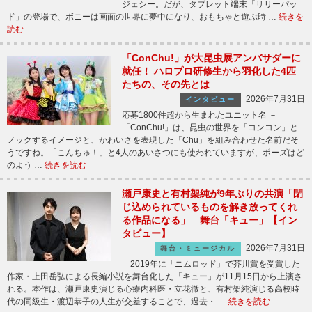
ジェシー。だが、タブレット端末「リリーパッ
ド」の登場で、ボニーは画面の世界に夢中になり、おもちゃと遊ぶ時 …
続きを
読む
「ConChu!」が大昆虫展アンバサダーに
就任！ ハロプロ研修生から羽化した4匹
たちの、その先とは
2026年7月31日
インタビュー
応募1800件超から生まれたユニット名 －
「ConChu!」は、昆虫の世界を「コンコン」と
ノックするイメージと、かわいさを表現した「Chu」を組み合わせた名前だそ
うですね。「こんちゅ！」と4人のあいさつにも使われていますが、ポーズはど
のよう …
続きを読む
瀬戸康史と有村架純が9年ぶりの共演「閉
じ込められているものを解き放ってくれ
る作品になる」 舞台「キュー」【イン
タビュー】
2026年7月31日
舞台・ミュージカル
2019年に「ニムロッド」で芥川賞を受賞した
作家・上田岳弘による長編小説を舞台化した「キュー」が11月15日から上演さ
れる。本作は、瀬戸康史演じる心療内科医・立花徹と、有村架純演じる高校時
代の同級生・渡辺恭子の人生が交差することで、過去・ …
続きを読む