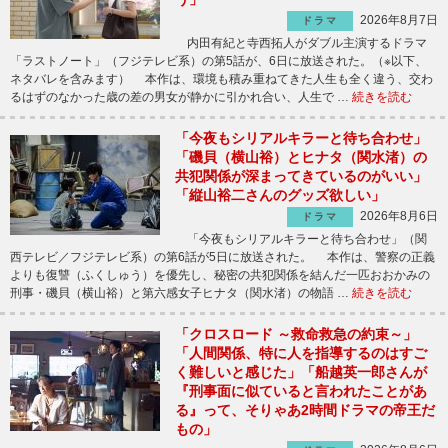
2026年8月7日
ドラマ
内田有紀と寺西拓人がダブル主演するドラマ
「ラストノート」（フジテレビ系）の第5話が、6日に放送された。（※以下、
ネタバレを含みます） 本作は、環境も積み重ねてきた人生も全く違う、交わ
るはずのなかった歳の差の男女が静かに引かれ合い、人生で …
続きを読む
「今夜もシリアルキラーと待ち合わせ」
「磯貝（横山裕）とヒナタ（関水渚）の
共犯関係が深まってきているのがいい」
「縦山裕二さんのグッズ欲しい」
2026年8月6日
ドラマ
「今夜もシリアルキラーと待ち合わせ」（関
西テレビ／フジテレビ系）の第6話が5日に放送された。 本作は、警察の正義
よりも復讐（ふくしゅう）を優先し、秘密の共犯関係を結んだ一匹おおかみの
刑事・磯貝（横山裕）と第六感女子ヒナタ（関水渚）の物語 …
続きを読む
「クロスロード ～救命救急の約束～」
「人間関係、特に人を指導するのはすご
く難しいと感じた」「船越英一郎さんが
『刑事面に似ていると言われたことがあ
る』って、そりゃあ2時間ドラマの帝王だ
もの」