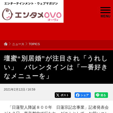
MENU
ニュース
TOPICS
壇蜜“別居婚”が注目され「うれし
い」 バレンタインは「一番好き
なメニューを」
2021年2月12日 / 16:59
ポスト
シェア
送る
「日蓮聖人降誕８００年 日蓮宗記念事業」記者発表会