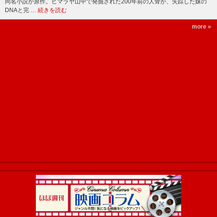
同名小説が原作。ヒマラヤ山中で発掘された200年前の人骨が、失踪した妹の
DNAと完 …
続きを読む
more »