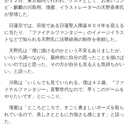
が１２日、東京都内で行われ、ゲストとして、お笑いコン
ビ・麒麟の川島明、壇蜜、イラストレーターの天野喜孝氏
が登壇した。
日蓮宗では、宗祖である日蓮聖人降誕８００年を迎える
に当たり、『ファイナルファンタジー』のイメージイラス
トなどで知られる天野氏に法華経画の制作を依頼した。
天野氏は「僕に描けるのかという不安もありましたが、
いろいろ調べながら、最終的に自分の思ったことを描けば
いいのではと思った。その方が自分も見る人も気持ちがい
い」と語った。
川島は「いくらでも見ていられる。僕は４２歳。『ファ
イナルファンタジー』直撃世代なので、早くこのゲームを
やりたいです」とにっこり。
壇蜜は「ところどころで、すごく勇ましいポーズを取ら
れているので、美しさとともに力強さも感じます」と語っ
た。