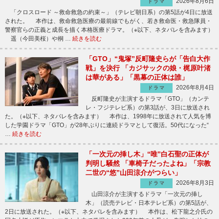
2026年8月6日
ドラマ
「クロスロード ～救命救急の約束～」（テレビ朝日系）の第5話が4日に放送
された。 本作は、救命救急医療の最前線でもがく、若き救命医・救急隊員・
警察官らの正義と成長を描く本格医療ドラマ。（※以下、ネタバレを含みます）
遥（今田美桜）や桐 …
続きを読む
「GTO」“鬼塚”反町隆史らが「告白大作
戦」を決行 「カジサックの娘・梶原叶渚
は華がある」「黒幕の正体は誰」
2026年8月4日
ドラマ
反町隆史が主演するドラマ「GTO」（カンテ
レ・フジテレビ系）の第3話が、3日に放送され
た。（※以下、ネタバレを含みます） 本作は、1998年に放送されて人気を博
した学園ドラマ「GTO」が28年ぶりに連続ドラマとして復活。50代になった“
…
続きを読む
「一次元の挿し木」“唯”白石聖の正体が
判明し騒然 「車椅子だったよね」「宗教
二世の“悠”山田涼介がつらい」
2026年8月3日
ドラマ
山田涼介が主演するドラマ「一次元の挿し
木」（読売テレビ・日本テレビ系）の第5話が、
2日に放送された。（※以下、ネタバレを含みます） 本作は、松下龍之介氏の