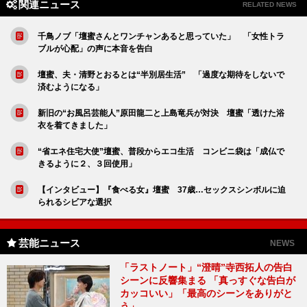
関連ニュース
RELATED NEWS
千鳥ノブ「壇蜜さんとワンチャンあると思っていた」 「女性トラ
ブルが心配」の声に本音を告白
壇蜜、夫・清野とおるとは“半別居生活” 「過度な期待をしないで
済むようになる」
新旧の“お風呂芸能人”原田龍二と上島竜兵が対決 壇蜜「透けた浴
衣を着てきました」
“省エネ住宅大使”壇蜜、普段からエコ生活 コンビニ袋は「成仏で
きるように２、３回使用」
【インタビュー】『食べる女』壇蜜 37歳…セックスシンボルに迫
られるシビアな選択
芸能ニュース
NEWS
「ラストノート」“澄晴”寺西拓人の告白
シーンに反響集まる 「真っすぐな告白が
カッコいい」「最高のシーンをありがと
う」