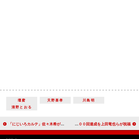
壇蜜
天野喜孝
川島明
清野とおる
「にじいろカルテ」佐々木希が井浦新の妻役で登場 「佐々木希を必死に救おうとする井浦新に泣けた」
堂本光一「『ＳＨＯＣＫ』という作品を愛して」 上演１８００回達成を上田竜也らが祝福