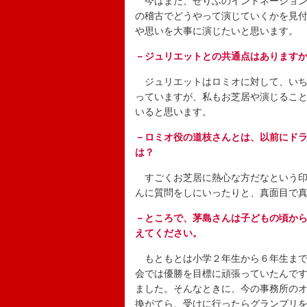
今はまだ、せりふのイントネーション
の稽古でどうやって演じていくかを見
や思いを大事に演じたいと思います。
－ジュリエットとの共通点はあります
ジュリエットはロミオに対して、いち
っていますが、私もお芝居や演じるこ
いると思います。
－ロミオ役の道枝さんとは、以前にド
は？
すごくお芝居に熱心な方だなという印
んに質問をしにいったりと、真面目で
－ところで、茅島さんは子どもの頃か
えてください。
もともとは小学２年生から６年生まで
会では優勝を目標に頑張っていたんで
ました。そんなときに、今の事務所の
換がてら、受けに行ったらグランプリ