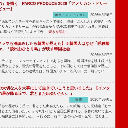
」を描く PARCO PRODUCE 2026「アメリカン・ドリー
ビュー】
2026年8月8日
舞台・ミュージカル
温めていたテーマを豪華キャストで描く、渾身（こんしん）の書き下ろ
リカン・ドリーム」が8月15日からPARCO劇場で上演される。本作は、
に基づく“赤狩り”によって告 …
続きを読む
もKドラマも深読みしたら韓国が見えた】＃韓国人はなぜ「呼称整
か、「脱出おひとり島」が映す韓国社会
2026年8月7日
国ドラマは、エンターテインメントであると同時に、韓国社会を映す鏡でも
言葉やしぐさ、習慣の背景をたどると、その国ならではの価値観や歴史、
が見えてくる。この連載では、韓国カルチャーを入り口に、知ってい …
の大切な人を大事にして生きていこうと思いました」【インタ
の星が降る丘で、君とまた出会いたい。』
2026年8月6日
映画
あの花が咲く丘で、君とまた出会えたら。』の続編にして完結編『あの
君とまた出会いたい。』が8月7日から全国公開される。前作に続いて主人
た福原遥に話を聞いた。 －始めに、前作『あの花が咲く丘で、君とま …