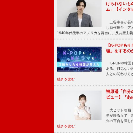
けられないもの
ム」【インタ
三谷幸喜が長年
し新作舞台「アメ
1940年代後半のアメリカを舞台に、反共産主義
【K-POP
理」をするの
K-POPや韓
ある。何気ない
人との関わり方
続きを読む
福原遥「自分
ビュー】『あ
大ヒット映画『
星が降る丘で、
公の百合を演じ
続きを読む