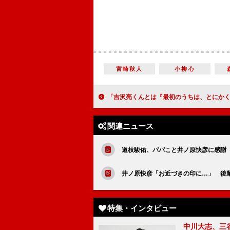
宮崎秋人
小柳心
「吉沢亮くんとは『最初のうちは、とにかくわちゃわちゃやろう』と話しています」高良健吾（渋沢喜作）【「青天を衝
関連ニュース
道枝駿佑、パパこと井ノ原快彦に感謝
井ノ原快彦「お近づきの印に…」 後
特集・インタビュー
中川大志、三