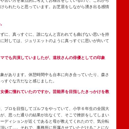
や言い方を重点的に考えてお稽古をしているので、これから
付けられたらと思っています。お芝居をしながら湧き出る感情
か。
ずに、真っすぐに、誰になんと言われても曲げない思いを持
とに対しては、ジュリエットのように真っすぐに思いが向いて
ラマでも共演していましたが、道枝さんの俳優としての印象
象があります。休憩時間中も台本に向き合っていたり、森さ
真っすぐな方だなと感じました。
ら女優に憧れていたのですか。芸能界を目指したきっかけを教
、プロを目指してゴルフをやっていて、小学６年生の全国大
すが、思った通りの結果が出なくて、そこで挫折をしてしまい
オーディションが近くであると母が教えてくれたので、気分転
を頂いて…。それで、事務所に所属させていただけることにな