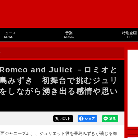
ニュース
音楽
特別企画
NEWS
MUSIC
PR
ー
eo and Juliet －ロミオと
島みずき 初舞台で挑むジュリ
をしながら湧き出る感情や思い
ポスト
シェア
送る
ジャニーズJr.）、ジュリエット役を茅島みずきが演じる舞