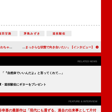
森田甘路
茅島みずき
道枝駿佑
け」インタビュー】
【インタビュー】ミュージカル「モーツァルト！」木下晴香 「一歩大人になった私で、改めてまっさらな状態で向き合いたい」
RELATED NEWS
 「『自然体でいいんだよ』と言ってくれて…」
輩・道枝駿佑にギターをプレゼント
FEATURE & INTERVIEW
谷幸喜の最新作は「現代にも通ずる、過去の出来事として片付