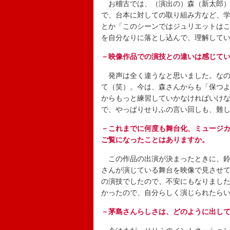
お稽古では、（演出の）森（新太郎）
で、台本に対しての取り組み方など、
とか「このシーンではジュリエットは
を自分なりに落とし込んで、理解して
－映像作品での演技との違いは感じて
発声は全く違うなと思いました。なの
て（笑）。今は、森さんからも「保つ
からもっと練習していかなければいけ
で、やっぱりせりふの言い回しも、難
－これまでに何度も舞台化、ミュージ
ご覧になったことはありますか。
この作品の出演が決まったときに、鈴
さんが演じている舞台を映像で見させ
の演技でしたので、不安にもなりまし
かったので、自分らしく演じられたら
－茅島さんらしさは、どのように出し