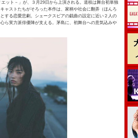
ミオとジュリエット－」が、３月29日から上演される。道枝は舞台初単独
なキャストたちがそろった本作は、家柄や社会に翻弄（ほんろ
うとする恋愛悲劇。シェークスピアの戯曲の設定に近い２人の
柳心ら実力派俳優陣が支える。茅島に、初舞台への意気込みや