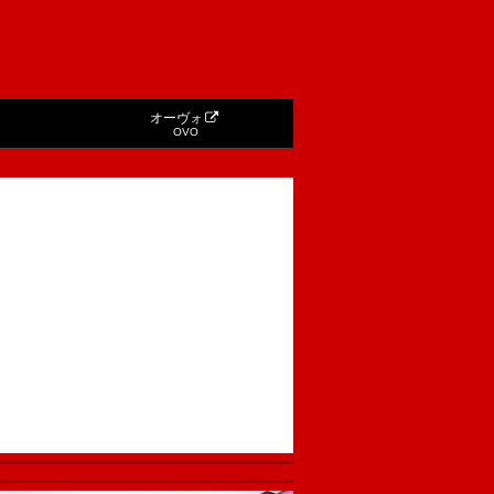
オーヴォ
OVO