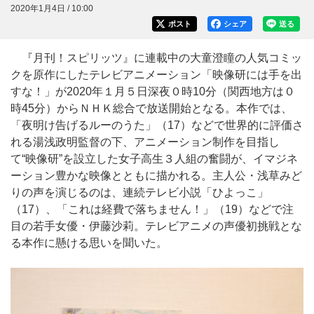
2020年1月4日 / 10:00
ポスト
シェア
送る
『月刊！スピリッツ』に連載中の大童澄瞳の人気コミッ
クを原作にしたテレビアニメーション「映像研には手を出
すな！」が2020年１月５日深夜０時10分（関西地方は０
時45分）からＮＨＫ総合で放送開始となる。本作では、
「夜明け告げるルーのうた」（17）などで世界的に評価さ
れる湯浅政明監督の下、アニメーション制作を目指し
て“映像研”を設立した女子高生３人組の奮闘が、イマジネ
ーション豊かな映像とともに描かれる。主人公・浅草みど
りの声を演じるのは、連続テレビ小説「ひよっこ」
（17）、「これは経費で落ちません！」（19）などで注
目の若手女優・伊藤沙莉。テレビアニメの声優初挑戦とな
る本作に懸ける思いを聞いた。