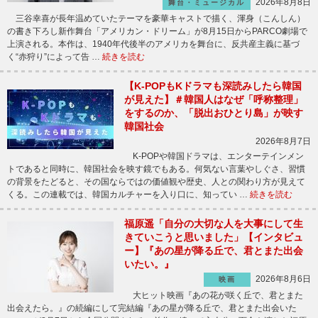
2026年8月8日
舞台・ミュージカル
三谷幸喜が長年温めていたテーマを豪華キャストで描く、渾身（こんしん）
の書き下ろし新作舞台「アメリカン・ドリーム」が8月15日からPARCO劇場で
上演される。本作は、1940年代後半のアメリカを舞台に、反共産主義に基づ
く“赤狩り”によって告 …
続きを読む
【K-POPもKドラマも深読みしたら韓国
が見えた】＃韓国人はなぜ「呼称整理」
をするのか、「脱出おひとり島」が映す
韓国社会
2026年8月7日
K-POPや韓国ドラマは、エンターテインメン
トであると同時に、韓国社会を映す鏡でもある。何気ない言葉やしぐさ、習慣
の背景をたどると、その国ならではの価値観や歴史、人との関わり方が見えて
くる。この連載では、韓国カルチャーを入り口に、知ってい …
続きを読む
福原遥「自分の大切な人を大事にして生
きていこうと思いました」【インタビュ
ー】『あの星が降る丘で、君とまた出会
いたい。』
2026年8月6日
映画
大ヒット映画『あの花が咲く丘で、君とまた
出会えたら。』の続編にして完結編『あの星が降る丘で、君とまた出会いた