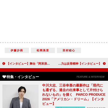
伊藤沙莉
松岡美里
田村睦心
【インタビュー】舞台「阿呆浪士」南沢奈央 喜劇に挑戦「自分の引き出しを増やしておきたい」
【インタビュー】ドラマ「来世ではちゃんとします」内田理央 特撮ヒーローに負けない活躍の原動力は反骨精神
特集・インタビュー
FEATURE & INTERVIEW
中川大志、三谷幸喜の最新作は「現代に
も通ずる、過去の出来事として片付けら
れないもの」を描く PARCO PRODUCE
2026「アメリカン・ドリーム」【インタ
ビュー】