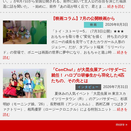
い。』が8月7日から全国公開される。前作に続いて主人公の百合を演じた福原
遥に話を聞いた。 －始めに、前作『あの花が咲く丘で、君とま …
続きを読む
【映画コラム】7月の公開映画から
2026年8月3日
映画
「トイ・ストーリー5」（7月3日公開）★★★
おもちゃを取り巻く“変化”を描く 持ち主の少女
ボニーの成長を見守ってきたカウガール人形の
ジェシー。だが、タブレット端末「リリーパッ
ド」の登場で、ボニーは画面の世界に夢中になり、おもちゃと遊ぶ時 …
続きを
読む
「ConChu!」が大昆虫展アンバサダーに
就任！ ハロプロ研修生から羽化した4匹
たちの、その先とは
2026年7月31日
インタビュー
夏休みの人気イベント「大昆虫展 in 東京スカ
イツリータウン（R）」のアンバサダーに、杉原
明紗（モーニング娘。’26）、長野桃羽（アンジュルム）、西村乙輝（つばきフ
ァクトリー）、相馬優芽（ロージークロニクル）による特別ユニット …
続きを
読む
more »