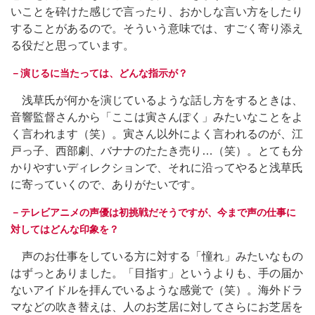
いことを砕けた感じで言ったり、おかしな言い方をしたり
することがあるので。そういう意味では、すごく寄り添え
る役だと思っています。
－演じるに当たっては、どんな指示が？
浅草氏が何かを演じているような話し方をするときは、
音響監督さんから「ここは寅さんぽく」みたいなことをよ
く言われます（笑）。寅さん以外によく言われるのが、江
戸っ子、西部劇、バナナのたたき売り…（笑）。とても分
かりやすいディレクションで、それに沿ってやると浅草氏
に寄っていくので、ありがたいです。
－テレビアニメの声優は初挑戦だそうですが、今まで声の仕事に
対してはどんな印象を？
声のお仕事をしている方に対する「憧れ」みたいなもの
はずっとありました。「目指す」というよりも、手の届か
ないアイドルを拝んでいるような感覚で（笑）。海外ドラ
マなどの吹き替えは、人のお芝居に対してさらにお芝居を