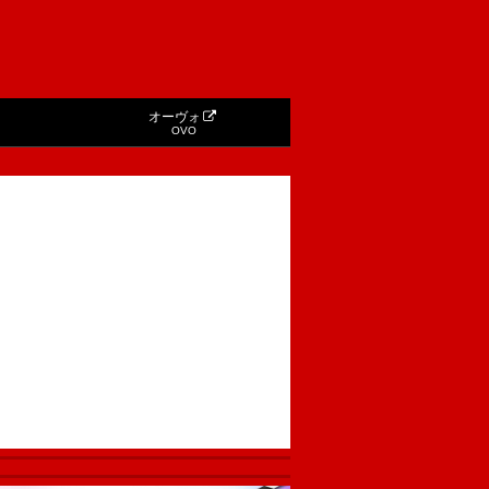
オーヴォ
OVO