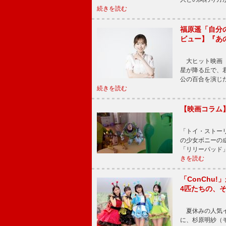
続きを読む
福原遥「自分
ビュー】『あ
大ヒット映画『
星が降る丘で、
公の百合を演じ
続きを読む
【映画コラム
「トイ・ストーリ
の少女ボニーの
「リリーパッド
きを読む
「ConChu
4匹たちの、
夏休みの人気イ
に、杉原明紗（