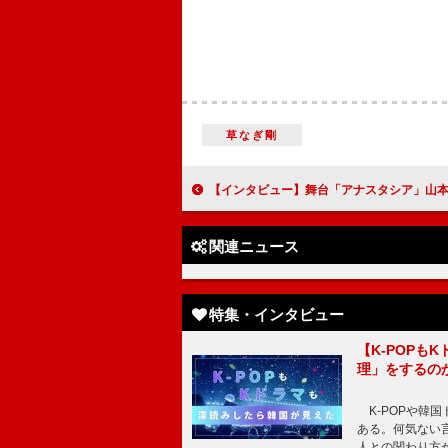
草なぎ剛
【インタビュー】舞台「アナスタシア」山本耕史「アスリートに近い鍛錬が必要になるのが舞台」 堂珍嘉邦「舞台には、役者のエネルギーが一
関連ニュース
特集・インタビュー
【K-POP
理」をするの
K-POPや韓
ある。何気ない
人との関わり方