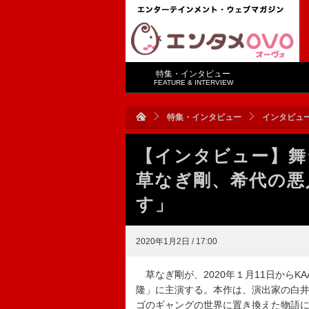
特集・インタビュー
FEATURE & INTERVIEW
特集・インタビュー
インタビュ
【インタビュー】舞
草なぎ剛、希代の悪
す」
2020年1月2日 / 17:00
草なぎ剛が、2020年１月11日からK
隆」に主演する。本作は、演出家の白
ゴのギャングの世界に置き換えた物語