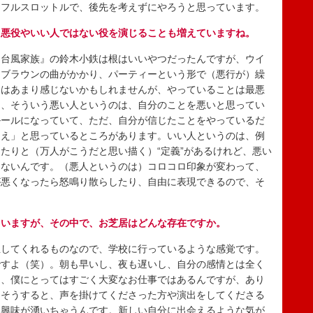
、フルスロットルで、後先を考えずにやろうと思っています。
、悪役やいい人ではない役を演じることも増えていますね。
台風家族』の鈴木小鉄は根はいいやつだったんですが、ウイ
・ブラウンの曲がかかり、パーティーという形で（悪行が）繰
さはあまり感じないかもしれませんが、やっていることは最悪
も、そういう悪い人というのは、自分のことを悪いと思ってい
ルールになっていて、ただ、自分が信じたことをやっているだ
ゃえ」と思っているところがあります。いい人というのは、例
たりと（万人がこうだと思い描く）“定義”があるけれど、悪い
もないんです。（悪人というのは）コロコロ印象が変わって、
が悪くなったら怒鳴り散らしたり、自由に表現できるので、そ
。
ていますが、その中で、お芝居はどんな存在ですか。
してくれるものなので、学校に行っているような感覚です。
ですよ（笑）。朝も早いし、夜も遅いし、自分の感情とは全く
ら、僕にとってはすごく大変なお仕事ではあるんですが、あり
。そうすると、声を掛けてくださった方や演出をしてくださる
て興味が湧いちゃうんです。新しい自分に出会えるような気が