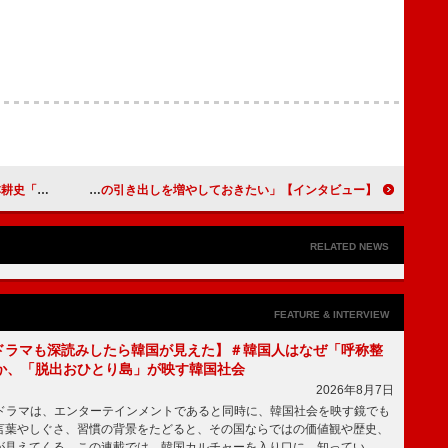
つになる結束力がある」
【インタビュー】舞台「阿呆浪士」南沢奈央 喜劇に挑戦「自分の引き出しを増やしておきたい」
RELATED NEWS
FEATURE & INTERVIEW
もKドラマも深読みしたら韓国が見えた】＃韓国人はなぜ「呼称整
か、「脱出おひとり島」が映す韓国社会
2026年8月7日
国ドラマは、エンターテインメントであると同時に、韓国社会を映す鏡でも
言葉やしぐさ、習慣の背景をたどると、その国ならではの価値観や歴史、
が見えてくる。この連載では、韓国カルチャーを入り口に、知ってい …