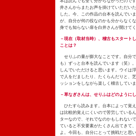
本は読んでも全く分からなかったので
井さんからまたお声を掛けていただい
した。今、この作品の台本を読んでい
が、自分が何の役なのかも分からなく
身でも知らない扉を白井さんが開けて
－現在（取材当時）、稽古もスタート
ことは？
せりふの量が膨大なことです。自分で
も）ずっと台本を読んでいます（笑）
しんでいただけると思います。ウイは
で人をだましたり、たくらんだりと、
ッションをしながら楽しく稽古してい
－草なぎさんは、せりふはどのように
ひたすら読みます。台本によって覚え
は比較的覚えにくいので苦労している
ターなので、それでなのかもしれない
ていると不安要素がたくさん出てきて
よ。今回も、自分にとって挑戦だと思