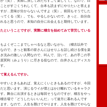
すが（笑）、実際に演じてみたらすごく楽しくて。なので、白
たことがすごくうれしくて、台本も読まずにやりたいと答えま
ますが…意味が分からないんですよ（笑）。前回もそうでした
なってくる（笑）。でも、やるしかないので。きっと、自分自
くれると思うので、未知の自分に出会えると期待しています。
したということですが、実際に稽古を始めてみて苦労している
もよくぞここまでしゃべるなと思いながら、（稽古以外で
。なので、きっと観客の皆さんにはせりふを話し続ける僕を楽
浮き沈みの激しい人間なので、叫んで、泣いて、あの手この手
芝居冥利（みょうり）に尽きる役なので、白井さんとディスカ
ます。
して覚えるんですか。
やすいときもあれば、覚えにくいときもあるのですが、今回
んだと思います。演じるウイが僕とはかけ離れているキャラク
です。舞台に出演するときは毎回そうなのですが、稽古をやっ
、稽古場で「どうしたらいいんだ」って途方に暮れるんです
います。なので、人生を懸けてやります。人生を懸けてやらな