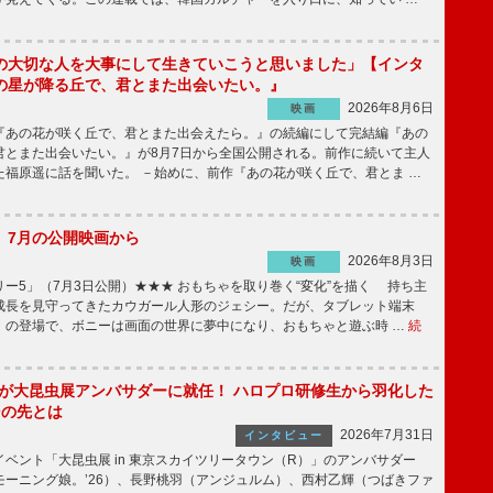
の大切な人を大事にして生きていこうと思いました」【インタ
の星が降る丘で、君とまた出会いたい。』
2026年8月6日
映画
あの花が咲く丘で、君とまた出会えたら。』の続編にして完結編『あの
君とまた出会いたい。』が8月7日から全国公開される。前作に続いて主人
た福原遥に話を聞いた。 －始めに、前作『あの花が咲く丘で、君とま …
】7月の公開映画から
2026年8月3日
映画
ー5」（7月3日公開）★★★ おもちゃを取り巻く“変化”を描く 持ち主
成長を見守ってきたカウガール人形のジェシー。だが、タブレット端末
」の登場で、ボニーは画面の世界に夢中になり、おもちゃと遊ぶ時 …
続
!」が大昆虫展アンバサダーに就任！ ハロプロ研修生から羽化した
その先とは
2026年7月31日
インタビュー
ベント「大昆虫展 in 東京スカイツリータウン（R）」のアンバサダー
モーニング娘。’26）、長野桃羽（アンジュルム）、西村乙輝（つばきファ