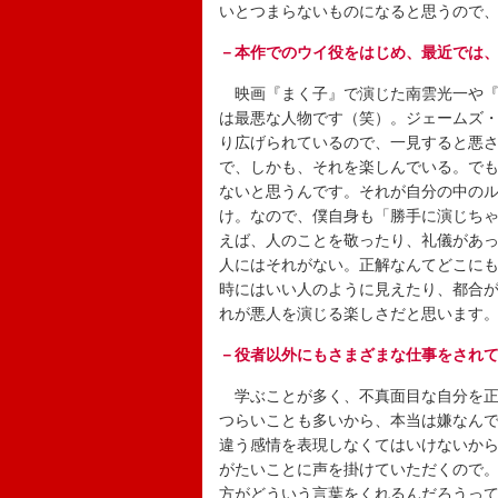
いとつまらないものになると思うので
－本作でのウイ役をはじめ、最近では
映画『まく子』で演じた南雲光一や『
は最悪な人物です（笑）。ジェームズ
り広げられているので、一見すると悪
で、しかも、それを楽しんでいる。で
ないと思うんです。それが自分の中の
け。なので、僕自身も「勝手に演じち
えば、人のことを敬ったり、礼儀があっ
人にはそれがない。正解なんてどこに
時にはいい人のように見えたり、都合
れが悪人を演じる楽しさだと思います
－役者以外にもさまざまな仕事をされ
学ぶことが多く、不真面目な自分を正
つらいことも多いから、本当は嫌なん
違う感情を表現しなくてはいけないか
がたいことに声を掛けていただくので
方がどういう言葉をくれるんだろうっ