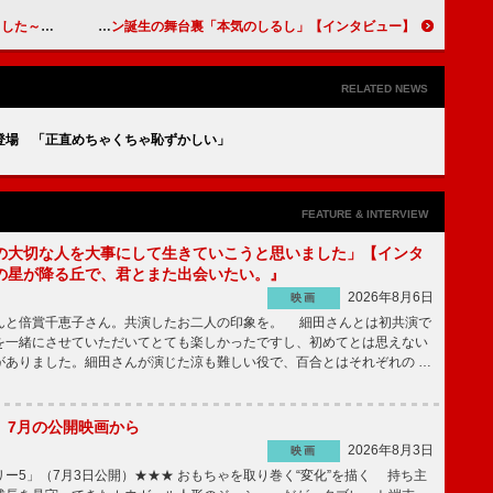
は宇宙人とのハーフ」
【インタビュー】「本気のしるし」土村芳「オーディションに受かったときは驚きました」深田晃司監督「男をドキッとさせるようなせりふを、土村さんはナチュラルに言ってくれた」唯一無二のヒロイン誕生の舞台裏！
RELATED NEWS
登場 「正直めちゃくちゃ恥ずかしい」
FEATURE & INTERVIEW
の大切な人を大事にして生きていこうと思いました」【インタ
の星が降る丘で、君とまた出会いたい。』
2026年8月6日
映画
んと倍賞千恵子さん。共演したお二人の印象を。 細田さんとは初共演で
を一緒にさせていただいてとても楽しかったですし、初めてとは思えない
がありました。細田さんが演じた涼も難しい役で、百合とはそれぞれの …
】7月の公開映画から
2026年8月3日
映画
ー5」（7月3日公開）★★★ おもちゃを取り巻く“変化”を描く 持ち主