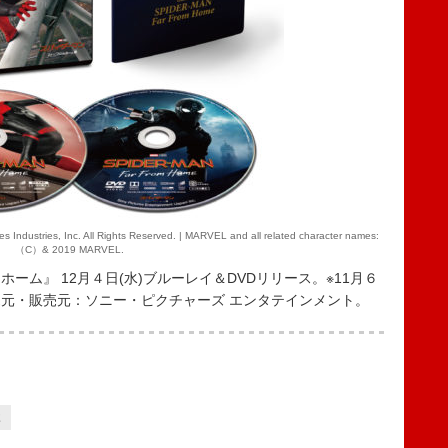
ries, Inc. All Rights Reserved. | MARVEL and all related character names:
（C）& 2019 MARVEL.
ム』 12月４日(水)ブルーレイ＆DVDリリース。※11月６
元・販売元：ソニー・ピクチャーズ エンタテインメント。
2