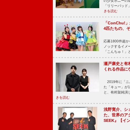
の少女ボニーの
「リリーパッド
きを読む
「ConChu
4匹たちの、
応募1800件超
ノックするイメ
「こんちゅ！」
瀬戸康史と有
くれる作品に
2019年に「
た「キュー」が
と、有村架純演
きを読む
浅野寛介、シ
た、世界のア
SEEK』【イ