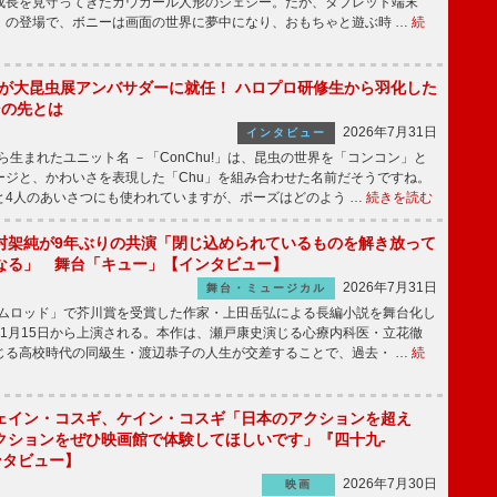
成長を見守ってきたカウガール人形のジェシー。だが、タブレット端末
」の登場で、ボニーは画面の世界に夢中になり、おもちゃと遊ぶ時 …
続
!」が大昆虫展アンバサダーに就任！ ハロプロ研修生から羽化した
その先とは
2026年7月31日
インタビュー
から生まれたユニット名 －「ConChu!」は、昆虫の世界を「コンコン」と
ージと、かわいさを表現した「Chu」を組み合わせた名前だそうですね。
と4人のあいさつにも使われていますが、ポーズはどのよう …
続きを読む
村架純が9年ぶりの共演「閉じ込められているものを解き放って
なる」 舞台「キュー」【インタビュー】
2026年7月31日
舞台・ミュージカル
ニムロッド」で芥川賞を受賞した作家・上田岳弘による長編小説を舞台化し
11月15日から上演される。本作は、瀬戸康史演じる心療内科医・立花徹
じる高校時代の同級生・渡辺恭子の人生が交差することで、過去・ …
続
ェイン・コスギ、ケイン・コスギ「日本のアクションを超え
クションをぜひ映画館で体験してほしいです」『四十九-
ンタビュー】
2026年7月30日
映画