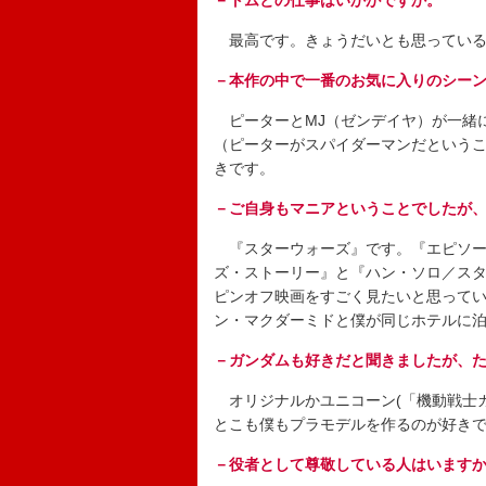
－トムとの仕事はいかがですか。
最高です。きょうだいとも思っている
－本作の中で一番のお気に入りのシー
ピーターとMJ（ゼンデイヤ）が一緒に
（ピーターがスパイダーマンだという
きです。
－ご自身もマニアということでしたが
『スターウォーズ』です。『エピソー
ズ・ストーリー』と『ハン・ソロ／ス
ピンオフ映画をすごく見たいと思って
ン・マクダーミドと僕が同じホテルに
－ガンダムも好きだと聞きましたが、
オリジナルかユニコーン(「機動戦士ガ
とこも僕もプラモデルを作るのが好き
－役者として尊敬している人はいます