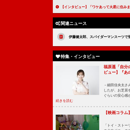
【インタビュー】「ワケあって火星に住みました～エラバレシ４ニン～」崎山つばさ×須賀健太 “宇宙トーク”で空想爆発！「何人かに一人
関連ニュース
伊藤健太郎、スパイダーマンスーツで
特集・インタビュー
福原遥「自分
ビュー】『あ
－細田佳央太さ
したが、お芝居
ぐらいの安心感
続きを読む
【映画コラム
「トイ・ストーリ