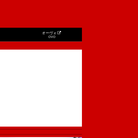
オーヴォ
OVO