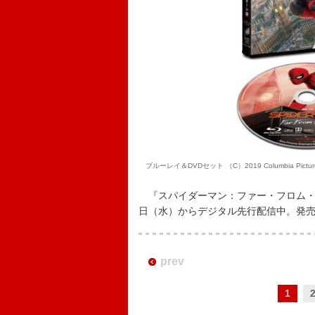
ブルーレイ＆DVDセット （C）2019 Columbia Pictures Indust
『スパイダーマン：ファー・フロム・ホー
日（水）からデジタル先行配信中。発売
prev
1