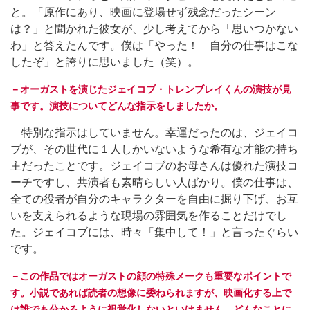
と。「原作にあり、映画に登場せず残念だったシーン
は？」と聞かれた彼女が、少し考えてから「思いつかない
わ」と答えたんです。僕は「やった！ 自分の仕事はこな
したぞ」と誇りに思いました（笑）。
－オーガストを演じたジェイコブ・トレンブレイくんの演技が見
事です。演技についてどんな指示をしましたか。
特別な指示はしていません。幸運だったのは、ジェイコ
ブが、その世代に１人しかいないような希有な才能の持ち
主だったことです。ジェイコブのお母さんは優れた演技コ
ーチですし、共演者も素晴らしい人ばかり。僕の仕事は、
全ての役者が自分のキャラクターを自由に掘り下げ、お互
いを支えられるような現場の雰囲気を作ることだけでし
た。ジェイコブには、時々「集中して！」と言ったぐらい
です。
－この作品ではオーガストの顔の特殊メークも重要なポイントで
す。小説であれば読者の想像に委ねられますが、映画化する上で
は誰でも分かるように視覚化しないといけません。どんなことに