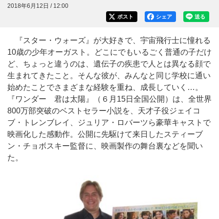
2018年6月12日 / 12:00
ポスト
シェア
送る
『スター・ウォーズ』が大好きで、宇宙飛行士に憧れる
10歳の少年オーガスト。どこにでもいるごく普通の子だけ
ど、ちょっと違うのは、遺伝子の疾患で人とは異なる顔で
生まれてきたこと。そんな彼が、みんなと同じ学校に通い
始めたことでさまざまな経験を重ね、成長していく…。
『ワンダー 君は太陽』（６月15日全国公開）は、全世界
800万部突破のベストセラー小説を、天才子役ジェイコ
ブ・トレンブレイ、ジュリア・ロバーツら豪華キャストで
映画化した感動作。公開に先駆けて来日したスティーブ
ン・チョボスキー監督に、映画製作の舞台裏などを聞い
た。