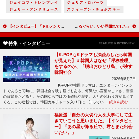
ジェイコブ・トレンブレイ
ジュリア・ロバーツ
ジュリー・アンドリュース
スティーブン・チョボスキー
【インタビュー】『ドルメンＸ』志尊淳、止まらない躍進劇でコメディーの才能も開花！ 浅香航大、小越勇輝、堀井新太は自身と真逆のキャラクターに挑む！
「精忠組は他の俳優がうらやましがるぐらい、いい雰囲気でした」増田修一朗（有馬新七）【「西郷どん」インタビュー】
特集・インタビュー
FEATURE & INTERVIEW
【K-POPもKドラマも深読みしたら韓国
が見えた】＃韓国人はなぜ「呼称整理」
をするのか、「脱出おひとり島」が映す
韓国社会
2026年8月7日
K-POPや韓国ドラマは、エンターテインメン
トであると同時に、韓国社会を映す鏡でもある。何気ない言葉やしぐさ、習慣
の背景をたどると、その国ならではの価値観や歴史、人との関わり方が見えて
くる。この連載では、韓国カルチャーを入り口に、知ってい …
続きを読む
福原遥「自分の大切な人を大事にして生
きていこうと思いました」【インタビュ
ー】『あの星が降る丘で、君とまた出会
いたい。』
2026年8月6日