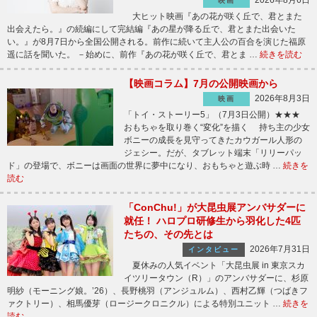
映画
大ヒット映画『あの花が咲く丘で、君とまた
出会えたら。』の続編にして完結編『あの星が降る丘で、君とまた出会いた
い。』が8月7日から全国公開される。前作に続いて主人公の百合を演じた福原
遥に話を聞いた。 －始めに、前作『あの花が咲く丘で、君とま …
続きを読む
【映画コラム】7月の公開映画から
2026年8月3日
映画
「トイ・ストーリー5」（7月3日公開）★★★
おもちゃを取り巻く“変化”を描く 持ち主の少女
ボニーの成長を見守ってきたカウガール人形の
ジェシー。だが、タブレット端末「リリーパッ
ド」の登場で、ボニーは画面の世界に夢中になり、おもちゃと遊ぶ時 …
続きを
読む
「ConChu!」が大昆虫展アンバサダーに
就任！ ハロプロ研修生から羽化した4匹
たちの、その先とは
2026年7月31日
インタビュー
夏休みの人気イベント「大昆虫展 in 東京スカ
イツリータウン（R）」のアンバサダーに、杉原
明紗（モーニング娘。’26）、長野桃羽（アンジュルム）、西村乙輝（つばきフ
ァクトリー）、相馬優芽（ロージークロニクル）による特別ユニット …
続きを
読む