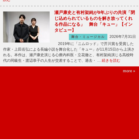
瀬戸康史と有村架純が9年ぶりの共演「閉
じ込められているものを解き放ってくれ
る作品になる」 舞台「キュー」【イン
タビュー】
2026年7月31日
舞台・ミュージカル
2019年に「ニムロッド」で芥川賞を受賞した
作家・上田岳弘による長編小説を舞台化した「キュー」が11月15日から上演さ
れる。本作は、瀬戸康史演じる心療内科医・立花徹と、有村架純演じる高校時
代の同級生・渡辺恭子の人生が交差することで、過去・ …
続きを読む
more »