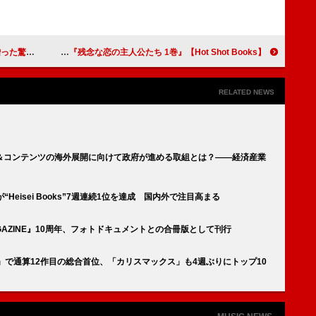
額を明かす
【Hot Shot Books】『残念な恋の主人公たち 1巻』首位、『大ピンチずかん』が3位に浮上
RELATED NEWS
＆コンテンツの海外展開に向けて政府が進める取組とは？――経済産業
Heisei Books”7週連続1位を達成 国内外で注目高まる
AGAZINE』10周年、フォトドキュメントとの合冊版として刊行
RS」で通算12作目の総合首位、「カリスマックス」も4週ぶりにトップ10