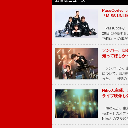
音楽ニュース
PassCode
「MISS UNL
PassCode
28日に発売する。
TAKE』への出
ソンバー、自
知ってほしか
ソンバーが、最新シ
について、現地時
った。 同誌の『Po
Nikoん主催
ライブ映像も
Nikoんが、東
っぽ～】のオフ
Nikoんのフル