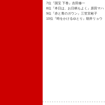
7位『国宝 下巻』吉田修一
8位『本日は、お日柄もよく』原田マハ
9位『赤と青のガウン』三笠宮彬子
10位『時をかけるゆとり』朝井リョウ