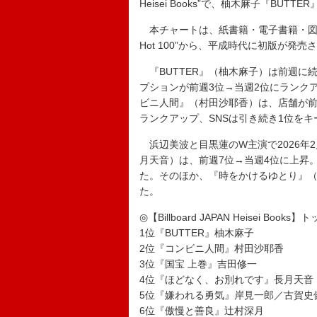
Heisei Books”で、柚木麻子『BUT
本チャートは、紙書籍・電子書籍・図書館貸出
Hot 100”から、平成時代に初版が
『BUTTER』（柚木麻子）は前週に続
プションが前週3位→当週2位にランク
ビニ人間』（村田沙耶香）は、店舗が前
ランクアップ、SNSは引き続き1位を
浜辺美波と目黒蓮のW主演で2026年
月天音）は、前週7位→当週4位に上昇
た。そのほか、『時をかけるゆとり』（
た。
◎【Billboard JAPAN Heisei Books】
1位『BUTTER』柚木麻子
2位『コンビニ人間』村田沙耶香
3位『国宝 上巻』吉田修一
4位『ほどなく、お別れです』長月天音
5位『嫌われる勇気』岸見一郎／古賀史
6位『傲慢と善良』辻村深月