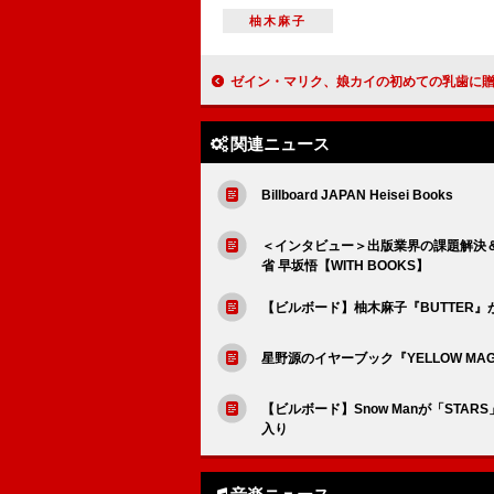
柚木麻子
ゼイン・マリク、娘カイの初めての乳歯に贈った驚きの金
関連ニュース
Billboard JAPAN Heisei Books
＜インタビュー＞出版業界の課題解決
省 早坂悟【WITH BOOKS】
【ビルボード】柚木麻子『BUTTER』が“
星野源のイヤーブック『YELLOW M
【ビルボード】Snow Manが「STA
入り