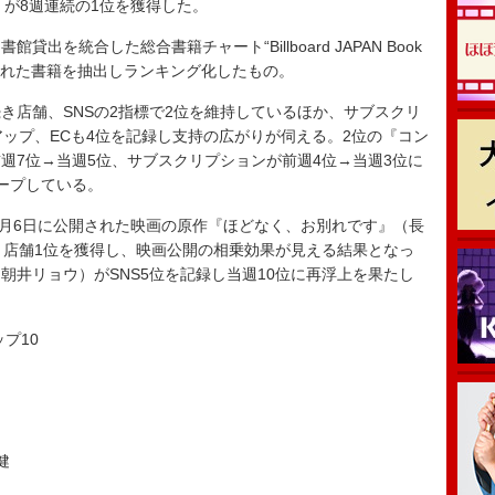
TER』が8週連続の1位を獲得した。
を統合した総合書籍チャート“Billboard JAPAN Book
発売された書籍を抽出しランキング化したもの。
き店舗、SNSの2指標で2位を維持しているほか、サブスクリ
アップ、ECも4位を記録し支持の広がりが伺える。2位の『コン
週7位→当週5位、サブスクリプションが前週4位→当週3位に
キープしている。
2月6日に公開された映画の原作『ほどなく、お別れです』（長
。店舗1位を獲得し、映画公開の相乗効果が見える結果となっ
朝井リョウ）がSNS5位を記録し当週10位に再浮上を果たし
トップ10
健