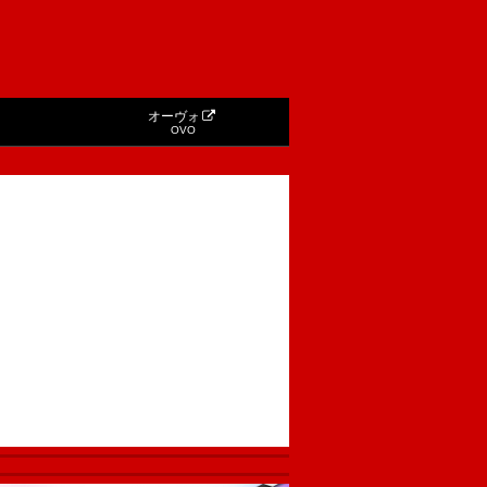
オーヴォ
OVO