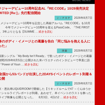
MUSIC NEWS
、メジャーデビュー10周年記念AL『RE:CODE』10/28発売決定
IMITED [Re:]」先行配信開始
2026年8月7日
Ｊ－ＰＯＰ
が、メジャーデビュー10周年を記念した再録アルバム『RE:CODE』を10月
 今年でメジャーデビュー10周年を迎えるPassCode。『THE FIRST
演、3年ぶりとなる【SUMME …
続きを読む
身のボディ・イメージとの葛藤を告白「同じ悩みを抱える人に
った」
2026年8月7日
洋楽
ングル「My Body Isn’t Ready」で歌ったボディ・イメージとの葛藤
間2026年8月5日に公開された米バラエティのインタビューで率直に語
wer of Youn …
続きを読む
、全国から53バンドが出演した2DAYSイベントのレポート到着＆
公開
2026年8月7日
Ｊ－ＰＯＰ
京・恵比寿LIQUIDROOMで開催した【リキッドルームで47 ～ぐんゆうか
ィシャルライブレポートが到着。あわせて、本イベントのラストを飾った
尺ライブ映像も公開となった。 8月3日、4日の2 …
続きを読む