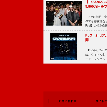
【Fanatic
5,800万円
この1年間、音
界でも存在感を示
Fest】の特別企画
FLO、2ndア
開
FLOが、2ndア
は、タイトル曲「T
ード・シングル「L