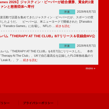
s Games 2026】ジャスティン・ビーバーが総合優勝、賞金約1億
をファンと慈善団体へ寄付
2026年8月7日
洋楽
楽活動で話題を集めてきたジャスティン・ビーバーだが、スポーツの世
したようだ。 ビーバーは、米ニューヨークで開催された【Fanatics
『Fanatics Games』に出場し、NFLの …
続きを読む
ルバム『THERAPY AT THE CLUB』8/7リリース＆収録曲MV公
2026年8月7日
洋楽
ルバム『THERAPY AT THE CLUB』を8月7日にリリースした。 本作
herapy At The Club」、UKで自己最高位を記録したFLO単独名義のリ
eak It」、フ …
続きを読む
more »