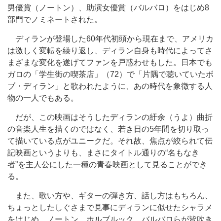
男優賞（ノートン）、助演女優賞（バルバロ）をはじめ8
部門でノミネートされた。
ディランが登場した60年代初頭から現在まで、アメリカ
は激しく変転を繰り返し、ディラン自身も時代によってさ
まざまな変化を遂げてファンを戸惑わせもした。日本でも
ガロの「学生街の喫茶店」（72）で「片隅で聴いていたボ
ブ・ディラン」と歌われたように、あの時代を象徴する人
物の一人でもある。
だが、この映画はそうしたディランの紆余（うよ）曲折
の音楽人生を描くのではなく、若き日の5年間を切り取っ
て描いている点がユニークだ。それ故、焦点が絞られて伝
記映画というよりも、まさにタイトル通りの“名もなき
者”を主人公にした一種の青春映画として見ることができ
る。
また、歌い方や、ギターの弾き方、話し方はもちろん、
ちょっとしたしぐさまで見事にディランに似せたシャラメ
をはじめ、ノートン、ホルブルック、バルバロらが皆吹き