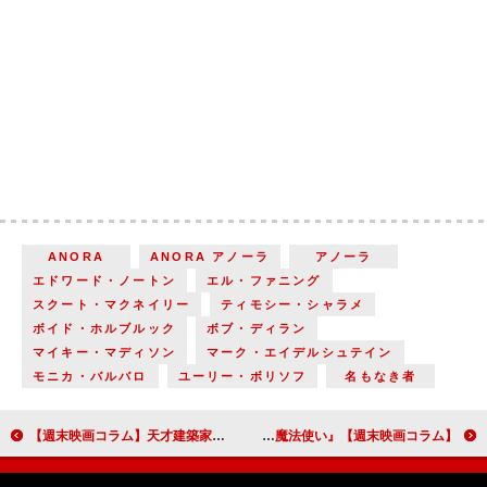
ANORA
ANORA アノーラ
アノーラ
エドワード・ノートン
エル・ファニング
スクート・マクネイリー
ティモシー・シャラメ
ボイド・ホルブルック
ボブ・ディラン
マイキー・マディソン
マーク・エイデルシュテイン
モニカ・バルバロ
ユーリー・ボリソフ
名もなき者
【週末映画コラム】天才建築家の数奇な半生を描く『ブルータリスト』／『ゆきてかへらぬ』
【週末映画コラム】『オズの魔法使い』の始まりの物語『ウィキッド ふたりの魔女』／読み書きができない夫を支え続けた妻『35年目のラブレター』