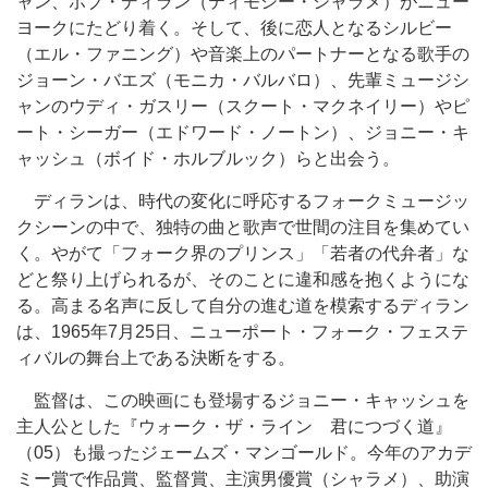
ャン、ボブ・ディラン（ティモシー・シャラメ）がニュー
ヨークにたどり着く。そして、後に恋人となるシルビー
（エル・ファニング）や音楽上のパートナーとなる歌手の
ジョーン・バエズ（モニカ・バルバロ）、先輩ミュージシ
ャンのウディ・ガスリー（スクート・マクネイリー）やピ
ート・シーガー（エドワード・ノートン）、ジョニー・キ
ャッシュ（ボイド・ホルブルック）らと出会う。
ディランは、時代の変化に呼応するフォークミュージッ
クシーンの中で、独特の曲と歌声で世間の注目を集めてい
く。やがて「フォーク界のプリンス」「若者の代弁者」な
どと祭り上げられるが、そのことに違和感を抱くようにな
る。高まる名声に反して自分の進む道を模索するディラン
は、1965年7月25日、ニューポート・フォーク・フェステ
ィバルの舞台上である決断をする。
監督は、この映画にも登場するジョニー・キャッシュを
主人公とした『ウォーク・ザ・ライン 君につづく道』
（05）も撮ったジェームズ・マンゴールド。今年のアカデ
ミー賞で作品賞、監督賞、主演男優賞（シャラメ）、助演