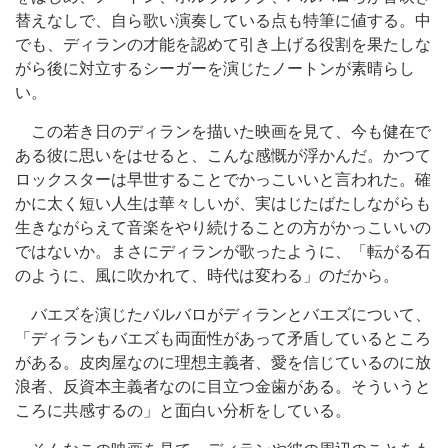
替えなしで、自ら歌い演奏している点も特筆に値する。中
でも、ディランの才能を認めて引き上げる役割を果たしな
がら後に対立するシーガーを演じたノートンが素晴らし
い。
この若き日のディランを描いた映画を見て、今も健在で
ある彼に思いをはせると、こんな感慨が浮かんだ。かつて
ロックスターは早世することでかっこいいと言われた。確
かに太く短い人生は華々しいが、実はじたばたしながらも
生きながらえて音楽をやり続けることの方がかっこいいの
ではないか。まさにディランが歌ったように、「転がる石
のように、風に吹かれて、時代は変わる」のだから。
バエズを演じたバルバロがディランとバエズについて、
「ディランもバエズも両面性があって矛盾しているところ
がある。皮肉屋なのに理想主義者、愛を信じているのに放
浪者、反資本主義者なのに目立つ金歯がある。そういうと
ころに共感するの」と面白い分析をしている。