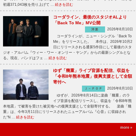
初週371,043枚を売り上げて …
続きを読む
コーダライン、最後のスタジオALより
「Back To Me」MV公開
2026年8月10日
洋楽
コーダラインが、ニュー・シングル「Back To
Me」をリリースした。 本作は、2026年10月2
日にリリースされる通算5作目にして最後のスタ
ジオ・アルバム『ウィー・ワー・オンリー・ヤング』からの最新シングルとな
る。現在、バンドはフェ …
続きを読む
ゆず「幾重」ライブ音源を配信、収益を
「令和8年熊本地震」復興支援として全額
寄付へ
2026年8月10日
Ｊ－ＰＯＰ
ゆずが、2026年8月14日に楽曲「幾重」のラ
イブ音源を配信リリースし、収益を「令和8年熊
本地震」で被害を受けた被災地への復興支援として全額寄付する。 楽曲「幾
重」は、今年3月11日にリリースされたニューアルバム『心音』に収録され
た“N …
続きを読む
more »