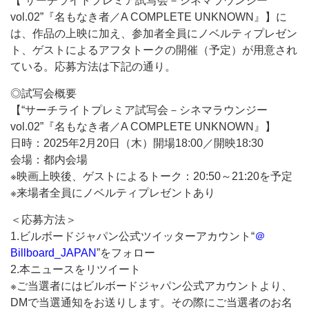
【“サーチライトプレミア試写会－シネマラウンジー
vol.02”『名もなき者／A COMPLETE UNKNOWN』】に
は、作品の上映に加え、参加者全員にノベルティプレゼン
ト、ゲストによるアフタトークの開催（予定）が用意され
ている。応募方法は下記の通り。
◎試写会概要
【“サーチライトプレミア試写会－シネマラウンジー
vol.02”『名もなき者／A COMPLETE UNKNOWN』】
日時：2025年2月20日（木）開場18:00／開映18:30
会場：都内会場
※映画上映後、ゲストによるトーク：20:50～21:20を予定
※来場者全員にノベルティプレゼントあり
＜応募方法＞
1.ビルボードジャパン公式ツイッターアカウント“
＠
Billboard_JAPAN
”をフォロー
2.本ニュースをリツイート
※ご当選者にはビルボードジャパン公式アカウントより、
DMで当選通知をお送りします。その際にご当選者のお名