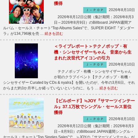
獲得
2026年8月10日
Ｊ－ＰＯＰ
2026年8月12日公開（集計期間：2026年8月3
日～2026年8月9日）のBillboard JAPAN週間ア
ルバム・セールス・チャート“Top Albums Sales”で、SUPER EIGHT『ダンダー
ラ』が134,796枚を売 …
続きを読む
＜ライブレポート＞テクノポップ・有
機・シンセサイザーちゃん 音楽から生
まれた次世代アイコンの引力
2026年8月10日
Ｊ－ＰＯＰ
テクノポップ・有機・シンセサイザーちゃん
が初のクラブイベント【テクノポップ・有機・
シンセサイザー Curated by CDs & nyalra】を開いたのが、今年の3月6日。それ
からまだ約3か月半しか経っていないというのに、もう …
続きを読む
【ビルボード】≒JOY『サマーツインテー
ル』37.1万枚でシングル・セールス首位
獲得
2026年8月10日
Ｊ－ＰＯＰ
2026年8月12日公開（集計期間：2026年8月3
日～8月9日）のBillboard JAPAN週間シングル・
セールス・チャート“Top Singles Sales”で、≒JOYの『サマーツインテール』が