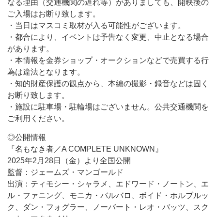
なる理由（交通機関の遅れ等）がありましても、開映後の
ご入場はお断り致します。
・当日はマスコミ取材が入る可能性がございます。
・都合により、イベントは予告なく変更、中止となる場合
があります。
・本情報を金券ショップ・オークションなどで売買する行
為は違法となります。
・知的財産保護の観点から、本編の撮影・録音などは固く
お断り致します。
・施設に駐車場・駐輪場はございません。公共交通機関を
ご利用ください。
◎公開情報
『名もなき者／A COMPLETE UNKNOWN』
2025年2月28日（金）より全国公開
監督：ジェームズ・マンゴールド
出演：ティモシー・シャラメ、エドワード・ノートン、エ
ル・ファニング、モニカ・バルバロ、ボイド・ホルブルッ
ク、ダン・フォグラー、ノーバート・レオ・バッツ、スク