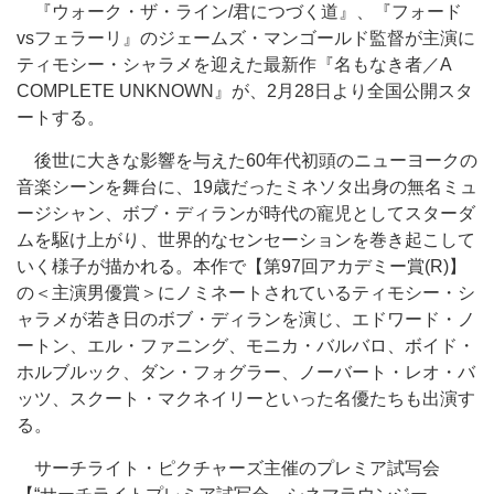
『ウォーク・ザ・ライン/君につづく道』、『フォード
vsフェラーリ』のジェームズ・マンゴールド監督が主演に
ティモシー・シャラメを迎えた最新作『名もなき者／A
COMPLETE UNKNOWN』が、2月28日より全国公開スタ
ートする。
後世に大きな影響を与えた60年代初頭のニューヨークの
音楽シーンを舞台に、19歳だったミネソタ出身の無名ミュ
ージシャン、ボブ・ディランが時代の寵児としてスターダ
ムを駆け上がり、世界的なセンセーションを巻き起こして
いく様子が描かれる。本作で【第97回アカデミー賞(R)】
の＜主演男優賞＞にノミネートされているティモシー・シ
ャラメが若き日のボブ・ディランを演じ、エドワード・ノ
ートン、エル・ファニング、モニカ・バルバロ、ボイド・
ホルブルック、ダン・フォグラー、ノーバート・レオ・バ
ッツ、スクート・マクネイリーといった名優たちも出演す
る。
サーチライト・ピクチャーズ主催のプレミア試写会