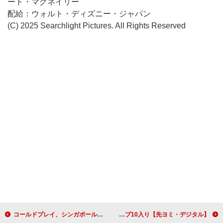
ート・マクネイリー
配給：ウォルト・ディズニー・ジャパン
(C) 2025 Searchlight Pictures. All Rights Reserved
コールドプレイ、シンガポールで撮影した「Man In The Moon」MV公開
【先ヨミ・デジタル】Mrs. GREEN APPLE「ライラック」「ダーリン」ストリーミングトップ2を独占中 BE:FIRST「Spacecraft」トップ10入り