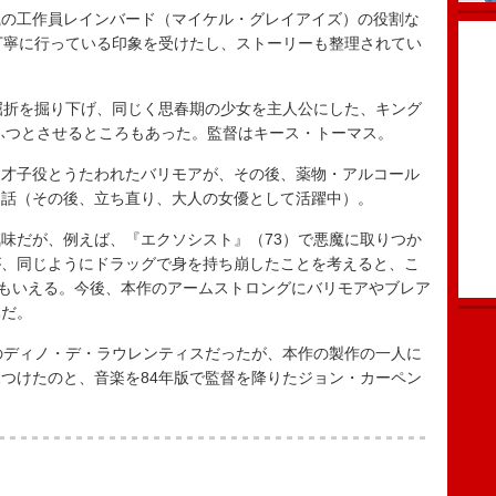
の工作員レインバード（マイケル・グレイアイズ）の役割な
丁寧に行っている印象を受けたし、ストーリーも整理されてい
屈折を掘り下げ、同じく思春期の少女を主人公にした、キング
うふつとさせるところもあった。監督はキース・トーマス。
、天才子役とうたわれたバリモアが、その後、薬物・アルコール
な話（その後、立ち直り、大人の女優として活躍中）。
味だが、例えば、『エクソシスト』（73）で悪魔に取りつか
が、同じようにドラッグで身を持ち崩したことを考えると、こ
ともいえる。今後、本作のアームストロングにバリモアやブレア
みだ。
のディノ・デ・ラウレンティスだったが、本作の製作の一人に
つけたのと、音楽を84年版で監督を降りたジョン・カーペン