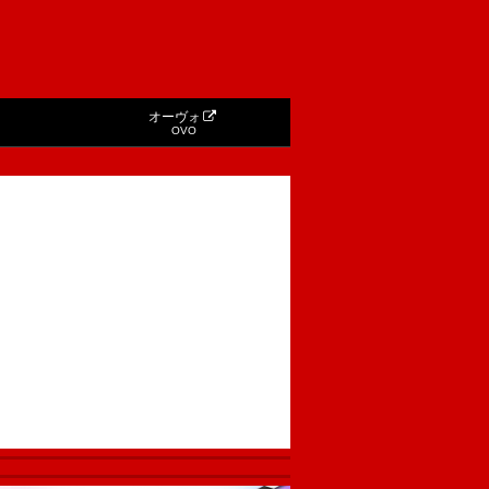
オーヴォ
OVO