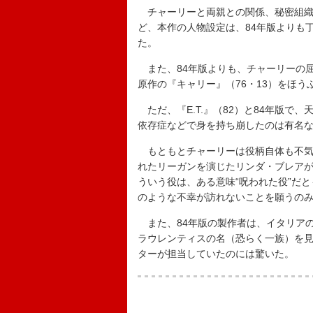
チャーリーと両親との関係、秘密組織
ど、本作の人物設定は、84年版よりも
た。
また、84年版よりも、チャーリーの
原作の『キャリー』（76・13）をほ
ただ、『E.T.』（82）と84年版で
依存症などで身を持ち崩したのは有名
もともとチャーリーは役柄自体も不気
れたリーガンを演じたリンダ・ブレア
ういう役は、ある意味“呪われた役”だ
のような不幸が訪れないことを願うの
また、84年版の製作者は、イタリア
ラウレンティスの名（恐らく一族）を見
ターが担当していたのには驚いた。