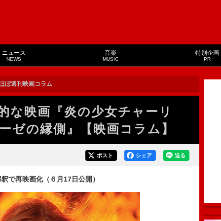
ニュース
音楽
特別企画
NEWS
MUSIC
PR
ほぼ週刊映画コラム
的な映画『炎の少女チャーリ
ーゼの縁側』【映画コラム】
ポスト
シェア
送る
解釈で再映画化（６月17日公開）