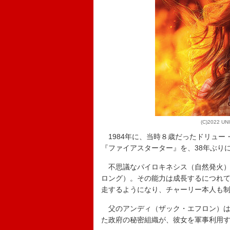
(C)2022 UN
1984年に、当時８歳だったドリュー
『ファイアスターター』を、38年ぶり
不思議なパイロキネシス（自然発火）
ロング）。その能力は成長するにつれて
走するようになり、チャーリー本人も
父のアンディ（ザック・エフロン）は
た政府の秘密組織が、彼女を軍事利用