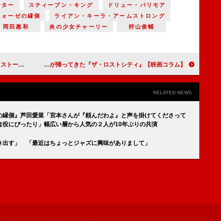
ンター
スティーブン・キング
ドリュー・バリモア
フォーゼの縁側
ライアン・キーラ・アームストロング
岡田惠和
炎の少女チャーリー
狩山俊輔
【映画コラム】
ハリウッドのお気楽映画が帰ってきた『ザ・ロストシティ』【映画コラム】
RELATED NEWS
の縁側』芦田愛菜「宮本さんが『頼んだわよ』と声を掛けてくださって
は役にぴったり」幅広い層から人気の２人が10年ぶりの共演
き出す」 「最近はちょっとジャズに興味がありまして」