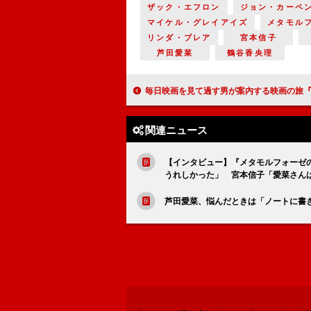
ザック・エフロン
ジョン・カーペ
マイケル・グレイアイズ
メタモル
リンダ・ブレア
宮本信子
芦田愛菜
鶴谷香央理
毎日映画を見て過す男が案内する映画の旅『ストーリー・オブ・フィルム 111の映画旅行』
関連ニュース
【インタビュー】『メタモルフォーゼ
うれしかった」 宮本信子「愛菜さん
芦田愛菜、悩んだときは「ノートに書