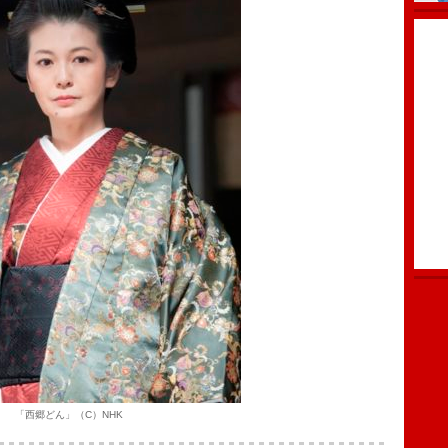
「西郷どん」（C）NHK