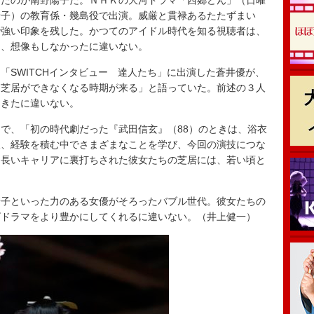
たのが南野陽子だ。ＮＨＫの大河ドラマ「西郷どん」（日曜
景子）の教育係・幾島役で出演。威厳と貫禄あるたたずまい
で強い印象を残した。かつてのアイドル時代を知る視聴者は、
は、想像もしなかったに違いない。
SWITCHインタビュー 達人たち」に出演した蒼井優が、
は芝居ができなくなる時期が来る」と語っていた。前述の３人
てきたに違いない。
で、「初の時代劇だった『武田信玄』（88）のときは、浴衣
後、経験を積む中でさまざまなことを学び、今回の演技につな
。長いキャリアに裏打ちされた彼女たちの芝居には、若い頃と
子といった力のある女優がそろったバブル世代。彼女たちの
ビドラマをより豊かにしてくれるに違いない。（井上健一）