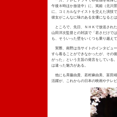
一方、テレビドラマで存在感を発揮し
午後８時ほか放送中）に、篤姫（北川
に、コミカルなテイストを交えた演技
彼女がこんなに味のある女優になると
ところで、先日、ＮＨＫで放送された「
山田洋次監督との対談で「若さだけで
も、そういった壁をいくつも乗り越え
実際、南野は当サイトのインタビュー
すら着ることができなかったが、その
がった」という主旨の発言をしている
は違った魅力がある。
他にも斉藤由貴、若村麻由美、富田靖
活躍が、これからの日本の映画やテレ