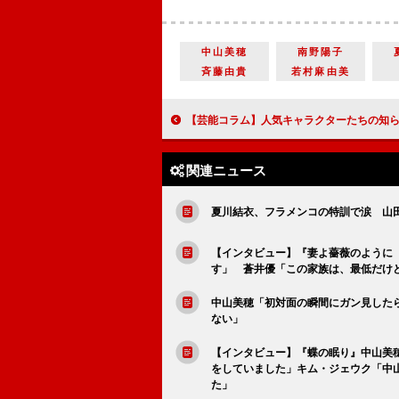
中山美穂
南野陽子
斉藤由貴
若村麻由美
【芸能コラム】人気キャラクターたちの知られざる過去を解き明かす群像劇 『機動戦士ガンダム THE ORIGIN
関連ニュース
夏川結衣、フラメンコの特訓で涙 山
【インタビュー】『妻よ薔薇のように
す」 蒼井優「この家族は、最低だけ
中山美穂「初対面の瞬間にガン見した
ない」
【インタビュー】『蝶の眠り』中山美穂「
をしていました」キム・ジェウク「中
た」