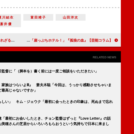
夏川結衣
富田靖子
山田洋次
蒼井優
 誕生 赤い彗星』
【芸能コラム】中村倫也 変幻自在に進化し続ける俳優 「半分、青い。」「崖っぷちホテル！」『孤狼の血』
RELATED NEWS
田監督に「（脚本を）書く前には一度ご相談をいただきたい」
 家族はつらいよⅢ』 妻夫木聡「今回は、うっかり感動させちゃいま
ど最高じゃないですか」
らしい」 キム・ジェウク「最初に会ったときの印象は、死ぬまで忘れ
最初にお会いしたとき、チョン監督はずっと『Love Letter』の話
山美穂さんの芝居からいろいろもらおうという気持ちで日本に来まし