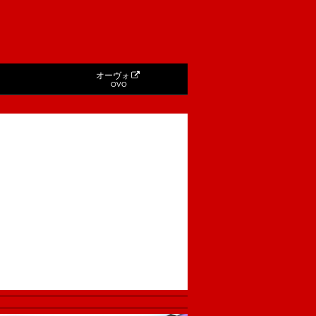
オーヴォ
OVO