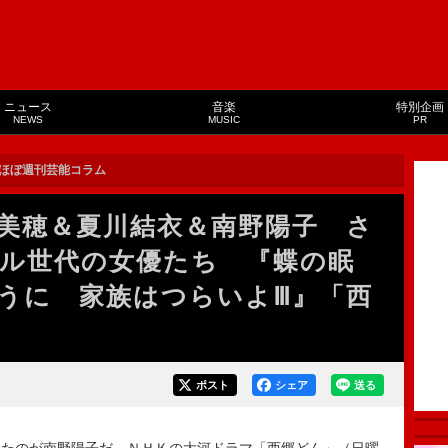
ニュース
音楽
特別企画
NEWS
MUSIC
PR
ほぼ週刊芸能コラム
美穂＆夏川結衣＆南野陽子 さ
ル世代の女優たち 『蝶の眠
うに 家族はつらいよⅢ』「西
ポスト
シェア
送る