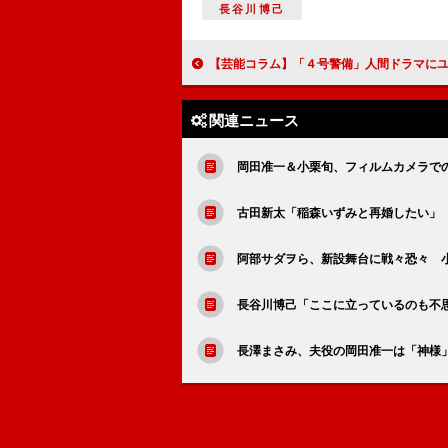
長谷川博己
【芸能コラム】「４号警備」人間ドラマにユーモアとアクションを凝縮した
関連ニュース
岡田准一＆小栗旬、フィルムカメラで
古田新太「稲森いずみと再婚したい」
阿部サダヲら、新設舞台に戦々恐々 
長谷川博己「ここに立っているのも不
長澤まさみ、夫役の岡田准一は「神様」