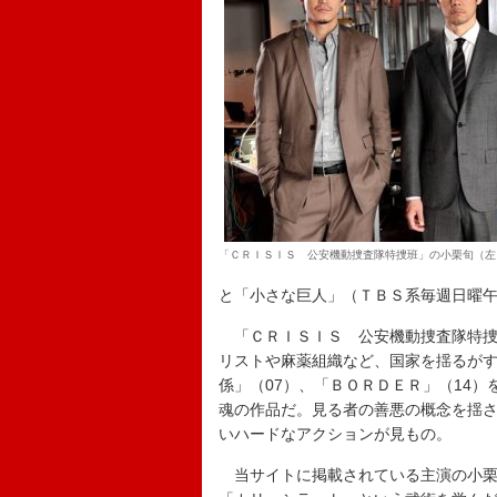
「ＣＲＩＳＩＳ 公安機動捜査隊特捜班」の小栗旬（左
と「小さな巨人」（ＴＢＳ系毎週日曜
「ＣＲＩＳＩＳ 公安機動捜査隊特捜班
リストや麻薬組織など、国家を揺るが
係」（07）、「ＢＯＲＤＥＲ」（14
魂の作品だ。見る者の善悪の概念を揺
いハードなアクションが見もの。
当サイトに掲載されている主演の小栗