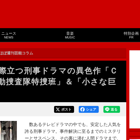
ニュース
音楽
特別企画
NEWS
MUSIC
PR
ほぼ週刊芸能コラム
際立つ刑事ドラマの異色作「Ｃ
動捜査隊特捜班」＆「小さな巨
ポスト
シェア
送る
数あるテレビドラマの中でも、安定した人気を
誇る刑事ドラマ。事件解決に至るまでのミステリ
ーとサスペンス、その裏に潜む人間ドラマまで、