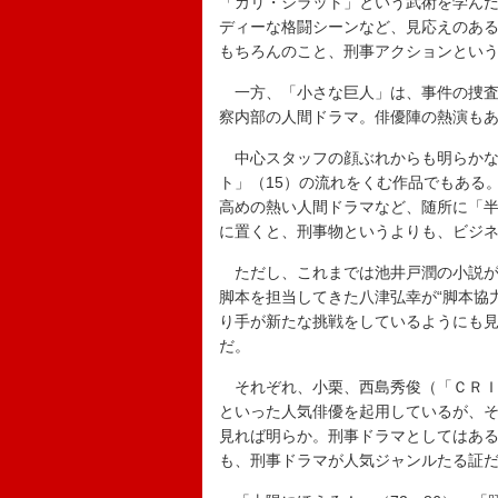
「カリ・シラット」という武術を学ん
ディーな格闘シーンなど、見応えのあ
もちろんのこと、刑事アクションとい
一方、「小さな巨人」は、事件の捜査
察内部の人間ドラマ。俳優陣の熱演も
中心スタッフの顔ぶれからも明らかな
ト」（15）の流れをくむ作品でもある
高めの熱い人間ドラマなど、随所に「
に置くと、刑事物というよりも、ビジ
ただし、これまでは池井戸潤の小説が
脚本を担当してきた八津弘幸が“脚本協
り手が新たな挑戦をしているようにも
だ。
それぞれ、小栗、西島秀俊（「ＣＲＩ
といった人気俳優を起用しているが、
見れば明らか。刑事ドラマとしてはあ
も、刑事ドラマが人気ジャンルたる証