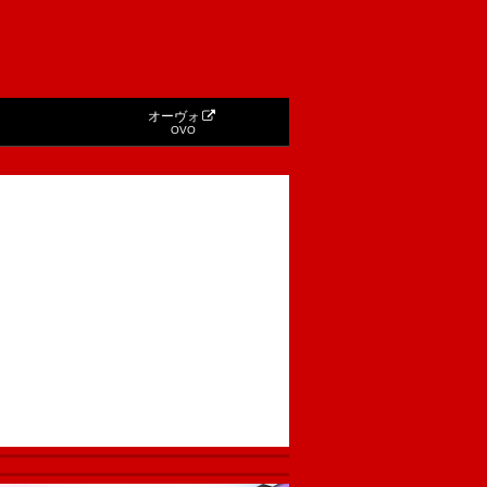
オーヴォ
OVO