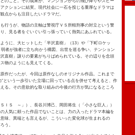
だとのこと。その成果が、マンションからの飛び降りやスピー
るアクションに結実。現代社会に一石を投じる重厚なドラマは
う観点からも注目したいドラマだ。
も行うが、物語の主軸は警視庁ＶＳ所轄刑事の対立という警
あり、見る者をぐいぐい引っ張っていく熱気にあふれている。
ように、大ヒットした「半沢直樹」（13）や「下町ロケッ
。弱者が強者に立ち向かう構図、出世を巡る争い、テンション
半沢直樹」譲りの要素がちりばめられている。その辺りを念頭
ネス物のようにも見えてくる。
原作だったが、今回は原作なしのオリジナル作品。これまで
力”という一歩引いた立場に回っている点を併せて考えると、作
見える。その意欲的な取り組みの今後の行方が気になるところ
ＳＩＳ ～」）、長谷川博己、岡田将生（「小さな巨人」）
その人気に頼った作品でないことは、力の入ったドラマ本編を
る意味、異端とも言えるが、こういった変化球が生まれるの
だろう。