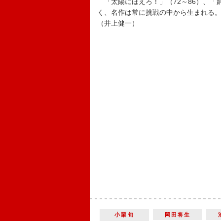
「太陽にほえろ！」（72～86）、「
く、名作は常に挑戦の中から生まれる
（井上健一）
小栗旬
岡田将生