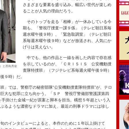
さまざまな要素を盛り込み、幅広い世代が楽しめ
ることが人気の理由だろう。
そのトップを走る「相棒」が一休みしている今
期も、「警視庁捜査一課９係」（テレビ朝日系毎
週水曜午後９時）、「緊急取調室」（テレビ朝日
系毎週木曜午後９時）などが放送され、人気にか
げりは見えない。
中でも、他の作品と一線を画した内容で存在感
を示しているのが、「ＣＲＩＳＩＳ 公安機動捜
）と西島秀俊
査隊特捜班」（フジテレビ系毎週火曜午後９時）
午後９時）だ。
」では、警察庁の秘密部隊“公安機動捜査隊特捜班”が、テロ
す巨大な犯罪に立ち向かう。「ＳＰ 警視庁警備部警護課第四
）を手掛けた金城一紀が原案と脚本を担当。構想５年超という入
さぶるような濃密なドラマに加え、最近の刑事ドラマには珍し
旬のインタビューによると、本作のために１年以上掛けて