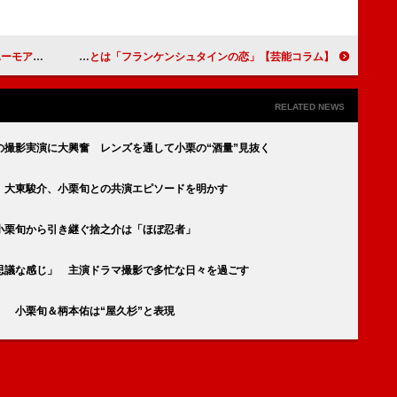
濃密な30分
【芸能コラム】「フランケンシュタインの恋」のルーツ？ 日本が生んだＳＦ映画「変身人間シリーズ」とは…
RELATED NEWS
の撮影実演に大興奮 レンズを通して小栗の“酒量”見抜く
 大東駿介、小栗旬との共演エピソードを明かす
小栗旬から引き継ぐ捨之介は「ほぼ忍者」
思議な感じ」 主演ドラマ撮影で多忙な日々を過ごす
 小栗旬＆柄本佑は“屋久杉”と表現