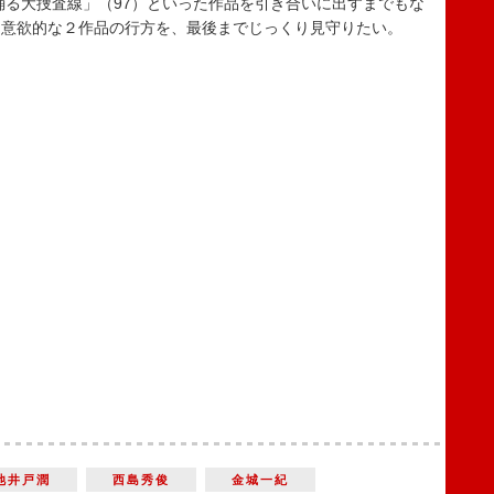
踊る大捜査線」（97）といった作品を引き合いに出すまでもな
。意欲的な２作品の行方を、最後までじっくり見守りたい。
池井戸潤
西島秀俊
金城一紀