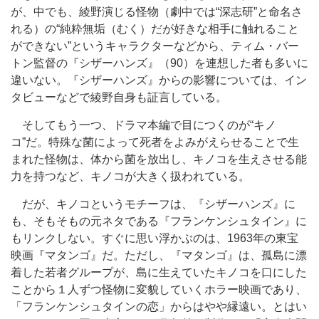
が、中でも、綾野演じる怪物（劇中では“深志研”と命名さ
れる）の“純粋無垢（むく）だが好きな相手に触れること
ができない”というキャラクターなどから、ティム・バー
トン監督の『シザーハンズ』（90）を連想した者も多いに
違いない。『シザーハンズ』からの影響については、イン
タビューなどで綾野自身も証言している。
そしてもう一つ、ドラマ本編で目につくのが“キノ
コ”だ。特殊な菌によって死者をよみがえらせることで生
まれた怪物は、体から菌を放出し、キノコを生えさせる能
力を持つなど、キノコが大きく扱われている。
だが、キノコというモチーフは、『シザーハンズ』に
も、そもそもの元ネタである『フランケンシュタイン』に
もリンクしない。すぐに思い浮かぶのは、1963年の東宝
映画『マタンゴ』だ。ただし、『マタンゴ』は、孤島に漂
着した若者グループが、島に生えていたキノコを口にした
ことから１人ずつ怪物に変貌していくホラー映画であり、
「フランケンシュタインの恋」からはやや縁遠い。とはい