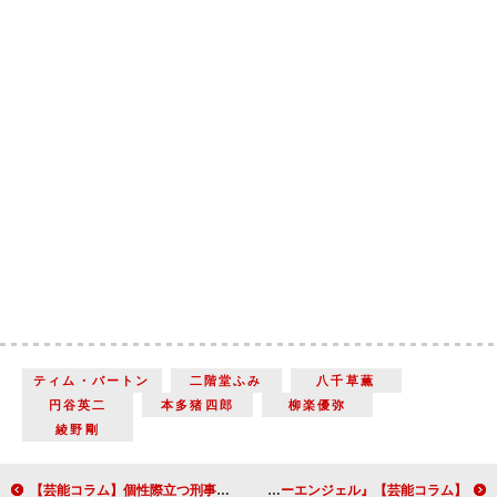
ティム・バートン
二階堂ふみ
八千草薫
円谷英二
本多猪四郎
柳楽優弥
綾野剛
【芸能コラム】個性際立つ刑事ドラマの異色作「ＣＲＩＳＩＳ 公安機動捜査隊特捜班」＆「小さな巨人」
【芸能コラム】岡山天音＆武田玲奈 ブレーク間近！注目の俳優陣がそろった鮮烈な青春映画『ポエトリーエンジェル』