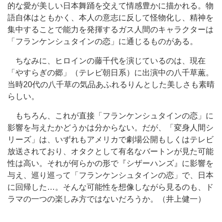
的な愛が美しい日本舞踊を交えて情感豊かに描かれる。物
語自体はともかく、本人の意志に反して怪物化し、精神を
集中することで能力を発揮するガス人間のキャラクターは
「フランケンシュタインの恋」に通じるものがある。
ちなみに、ヒロインの藤千代を演じているのは、現在
「やすらぎの郷」（テレビ朝日系）に出演中の八千草薫。
当時20代の八千草の気品あふれるりんとした美しさも素晴
らしい。
もちろん、これが直接「フランケンシュタインの恋」に
影響を与えたかどうかは分からない。だが、「変身人間シ
リーズ」は、いずれもアメリカで劇場公開もしくはテレビ
放送されており、オタクとして有名なバートンが見た可能
性は高い。それが何らかの形で『シザーハンズ』に影響を
与え、巡り巡って「フランケンシュタインの恋」で、日本
に回帰した…。そんな可能性を想像しながら見るのも、ド
ラマの一つの楽しみ方ではないだろうか。（井上健一）