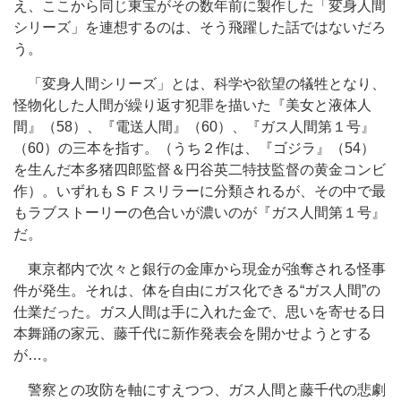
え、ここから同じ東宝がその数年前に製作した「変身人間
シリーズ」を連想するのは、そう飛躍した話ではないだろ
う。
「変身人間シリーズ」とは、科学や欲望の犠牲となり、
怪物化した人間が繰り返す犯罪を描いた『美女と液体人
間』（58）、『電送人間』（60）、『ガス人間第１号』
（60）の三本を指す。（うち２作は、『ゴジラ』（54）
を生んだ本多猪四郎監督＆円谷英二特技監督の黄金コンビ
作）。いずれもＳＦスリラーに分類されるが、その中で最
もラブストーリーの色合いが濃いのが『ガス人間第１号』
だ。
東京都内で次々と銀行の金庫から現金が強奪される怪事
件が発生。それは、体を自由にガス化できる“ガス人間”の
仕業だった。ガス人間は手に入れた金で、思いを寄せる日
本舞踊の家元、藤千代に新作発表会を開かせようとする
が…。
警察との攻防を軸にすえつつ、ガス人間と藤千代の悲劇