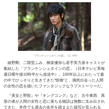
「フランケンシュタインの恋」（C）NTV
綾野剛、二階堂ふみ、柳楽優弥ら若手実力派キャストが
集結した「フランケンシュタインの恋」（日本テレビ系毎
週日曜午後10時半から放送中）。100年以上にわたって森
の中でひっそりと生きてきた“怪物”と、偶然出会った人間
の女性の恋を描いたファンタジックなラブストーリーだ。
『美女と野獣』や『キングコング』など、古今東西、異
形の者が人間の女性と恋に落ちる物語は無数に生み出され
てきた。本作でも過去の名作を踏まえた描写が見られる