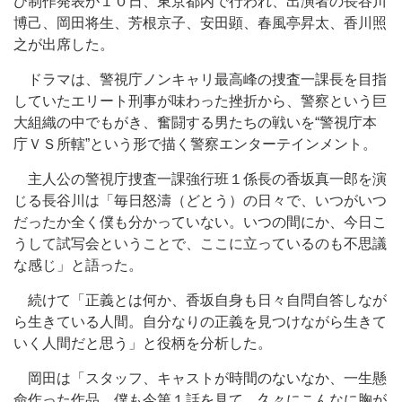
び制作発表が１０日、東京都内で行われ、出演者の長谷川
博己、岡田将生、芳根京子、安田顕、春風亭昇太、香川照
之が出席した。
ドラマは、警視庁ノンキャリ最高峰の捜査一課長を目指
していたエリート刑事が味わった挫折から、警察という巨
大組織の中でもがき、奮闘する男たちの戦いを“警視庁本
庁ＶＳ所轄”という形で描く警察エンターテインメント。
主人公の警視庁捜査一課強行班１係長の香坂真一郎を演
じる長谷川は「毎日怒濤（どとう）の日々で、いつがいつ
だったか全く僕も分かっていない。いつの間にか、今日こ
うして試写会ということで、ここに立っているのも不思議
な感じ」と語った。
続けて「正義とは何か、香坂自身も日々自問自答しなが
ら生きている人間。自分なりの正義を見つけながら生きて
いく人間だと思う」と役柄を分析した。
岡田は「スタッフ、キャストが時間のないなか、一生懸
命作った作品。僕も今第１話を見て、久々にこんなに胸が