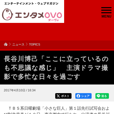
MENU
ニュース
TOPICS
長谷川博己「ここに立っているの
も不思議な感じ」 主演ドラマ撮
影で多忙な日々を過ごす
2017年4月10日 / 16:34
ポスト
シェア
送る
ＴＢＳ系日曜劇場「小さな巨人」第１話先行試写会およ