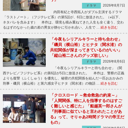
2026年8月7日
ドラマ
内田有紀と寺西拓人がダブル主演するドラマ
「ラストノート」（フジテレビ系）の第5話が、6日に放送された。（※以下、
ネタバレを含みます） 本作は、環境も積み重ねてきた人生も全く違う、交わ
るはずのなかった歳の差の男女が静かに引かれ合い、人生で …
続きを読む
「今夜もシリアルキラーと待ち合わせ」
「磯貝（横山裕）とヒナタ（関水渚）の
共犯関係が深まってきているのがいい」
「縦山裕二さんのグッズ欲しい」
2026年8月6日
ドラマ
「今夜もシリアルキラーと待ち合わせ」（関
西テレビ／フジテレビ系）の第6話が5日に放送された。 本作は、警察の正義
よりも復讐（ふくしゅう）を優先し、秘密の共犯関係を結んだ一匹おおかみの
刑事・磯貝（横山裕）と第六感女子ヒナタ（関水渚）の物語 …
続きを読む
「クロスロード ～救命救急の約束～」
「人間関係、特に人を指導するのはすご
く難しいと感じた」「船越英一郎さんが
『刑事面に似ていると言われたことがあ
る』って、そりゃあ2時間ドラマの帝王だ
もの」