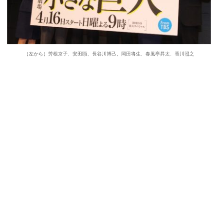
（左から）芳根京子、安田顕、長谷川博己、岡田将生、春風亭昇太、香川照之