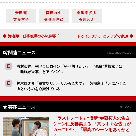
安田顕
岡田将生
春風亭昇太
芳根京子
長谷川博己
香川照之
海老蔵、仕事復帰の小林麻耶「かわいくなった」 中山優馬の印象は「礼儀のきちっとした雰囲気」
オリエンタルラジオ、相田翔子とのセッションに大喜び 「トゥインクル トゥインクル」にラップで参加
関連ニュース
RELATED NEWS
有村架純、朝ドラヒロイン「やり切りたい」 “先輩”芳根京子は
「睡眠が大事」とアドバイス
神木隆之介「稽古やリハーサルも全力で」 芳根京子「とにかく全
力というのを心掛けている」
芸能ニュース
NEWS
「ラストノート」“澄晴”寺西拓人の告白
シーンに反響集まる 「真っすぐな告白が
カッコいい」「最高のシーンをありがと
う」