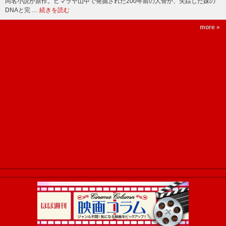
同名小説が原作。ヒマラヤ山中で発掘された200年前の人骨が、失踪した妹の
DNAと完 …
続きを読む
more »