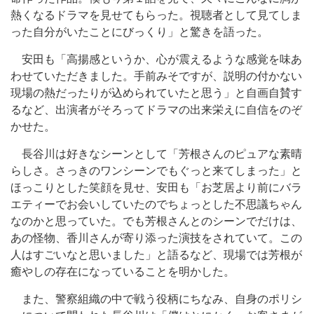
熱くなるドラマを見せてもらった。視聴者として見てしま
った自分がいたことにびっくり」と驚きを語った。
安田も「高揚感というか、心が震えるような感覚を味あ
わせていただきました。手前みそですが、説明の付かない
現場の熱だったりが込められていたと思う」と自画自賛す
るなど、出演者がそろってドラマの出来栄えに自信をのぞ
かせた。
長谷川は好きなシーンとして「芳根さんのピュアな素晴
らしさ。さっきのワンシーンでもぐっと来てしまった」と
ほっこりとした笑顔を見せ、安田も「お芝居より前にバラ
エティーでお会いしていたのでちょっとした不思議ちゃん
なのかと思っていた。でも芳根さんとのシーンでだけは、
あの怪物、香川さんが寄り添った演技をされていて。この
人はすごいなと思いました」と語るなど、現場では芳根が
癒やしの存在になっていることを明かした。
また、警察組織の中で戦う役柄にちなみ、自身のポリシ