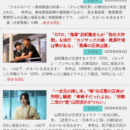
2026年8月6日
ドラマ
「クロスロード ～救命救急の約束～」（テレビ朝日系）の第5話が4日に放送
された。 本作は、救命救急医療の最前線でもがく、若き救命医・救急隊員・
警察官らの正義と成長を描く本格医療ドラマ。（※以下、ネタバレを含みます）
遥（今田美桜）や桐 …
続きを読む
「GTO」“鬼塚”反町隆史らが「告白大作
戦」を決行 「カジサックの娘・梶原叶渚
は華がある」「黒幕の正体は誰」
2026年8月4日
ドラマ
反町隆史が主演するドラマ「GTO」（カンテ
レ・フジテレビ系）の第3話が、3日に放送され
た。（※以下、ネタバレを含みます） 本作は、1998年に放送されて人気を博
した学園ドラマ「GTO」が28年ぶりに連続ドラマとして復活。50代になった“
…
続きを読む
「一次元の挿し木」“唯”白石聖の正体が
判明し騒然 「車椅子だったよね」「宗教
二世の“悠”山田涼介がつらい」
2026年8月3日
ドラマ
山田涼介が主演するドラマ「一次元の挿し
木」（読売テレビ・日本テレビ系）の第5話が、
2日に放送された。（※以下、ネタバレを含みます） 本作は、松下龍之介氏の