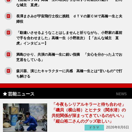
な城主 直虎」
長澤まさみが宇宙飛行士役に挑戦 ｄＴＶの新ＣＭで高橋一生と夫
婦役
「勘違いさせるようなことはしませんと祈りながら、小野家の墓前
で手を合わせました」高橋一生（小野政次）【「おんな城主 直
虎」インタビュー】
満島ひかり、共演の高橋一生に鋭い指摘 「女心を分かった上でお
芝居をしている」
森川葵、演じたキャラクターに共感 高橋一生とは“甘いもの”で打
ち解ける
芸能ニュース
NEWS
「今夜もシリアルキラーと待ち合わせ」
「磯貝（横山裕）とヒナタ（関水渚）の
共犯関係が深まってきているのがいい」
「縦山裕二さんのグッズ欲しい」
2026年8月6日
ドラマ