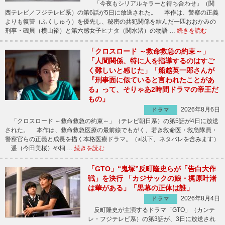
「今夜もシリアルキラーと待ち合わせ」（関
西テレビ／フジテレビ系）の第6話が5日に放送された。 本作は、警察の正義
よりも復讐（ふくしゅう）を優先し、秘密の共犯関係を結んだ一匹おおかみの
刑事・磯貝（横山裕）と第六感女子ヒナタ（関水渚）の物語 …
続きを読む
「クロスロード ～救命救急の約束～」
「人間関係、特に人を指導するのはすご
く難しいと感じた」「船越英一郎さんが
『刑事面に似ていると言われたことがあ
る』って、そりゃあ2時間ドラマの帝王だ
もの」
2026年8月6日
ドラマ
「クロスロード ～救命救急の約束～」（テレビ朝日系）の第5話が4日に放送
された。 本作は、救命救急医療の最前線でもがく、若き救命医・救急隊員・
警察官らの正義と成長を描く本格医療ドラマ。（※以下、ネタバレを含みます）
遥（今田美桜）や桐 …
続きを読む
「GTO」“鬼塚”反町隆史らが「告白大作
戦」を決行 「カジサックの娘・梶原叶渚
は華がある」「黒幕の正体は誰」
2026年8月4日
ドラマ
反町隆史が主演するドラマ「GTO」（カンテ
レ・フジテレビ系）の第3話が、3日に放送され