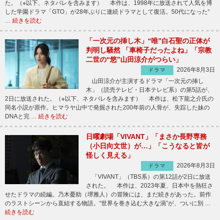
た。（※以下、ネタバレを含みます） 本作は、1998年に放送されて人気を博
した学園ドラマ「GTO」が28年ぶりに連続ドラマとして復活。50代になった“
…
続きを読む
「一次元の挿し木」“唯”白石聖の正体が
判明し騒然 「車椅子だったよね」「宗教
二世の“悠”山田涼介がつらい」
2026年8月3日
ドラマ
山田涼介が主演するドラマ「一次元の挿し
木」（読売テレビ・日本テレビ系）の第5話が、
2日に放送された。（※以下、ネタバレを含みます） 本作は、松下龍之介氏の
同名小説が原作。ヒマラヤ山中で発掘された200年前の人骨が、失踪した妹の
DNAと完 …
続きを読む
日曜劇場「VIVANT」「まさか長野専務
（小日向文世）が…」「こうなると皆が
怪しく見える」
2026年8月3日
ドラマ
「VIVANT」（TBS系）の第12話が2日に放送
された。 本作は、2023年夏、日本中を熱狂さ
せたドラマの続編。乃木憂助（堺雅人）の冒険には、まだ続きがあった。前作
のラストシーンから直結する物語。“世界を巻き込む大きな渦”が、ついに別 …
続きを読む