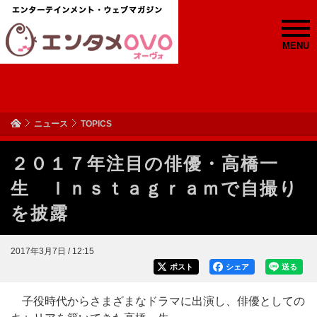
MENU
ニュース
TOPICS
２０１７年注目の俳優・高橋一
生 Ｉｎｓｔａｇｒａｍで自撮り
を披露
2017年3月7日 / 12:15
ポスト
シェア
送る
子役時代からさまざまなドラマに出演し、俳優としての