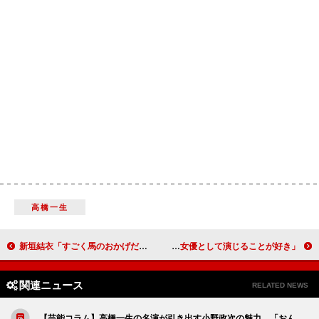
高橋一生
新垣結衣「すごく馬のおかげだなと思います」 東日本大震災を題材としたドラマに出演
のん「仕事ができる楽しさを感じています」 「女優として演じることが好き」
関連ニュース
RELATED NEWS
【芸能コラム】高橋一生の名演が引き出す小野政次の魅力 「おん